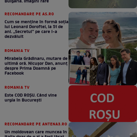
Bulgaria. Imagini rare
RECOMANDARE PE AS.RO
Cum se menţine în formă soţia
lui Leonard Doroftei, la 51 de
ani. „Secretul” pe care l-a
dezvăluit
ROMANIA TV
Mirabela Grădinaru, mutare de
ultimă oră. Nicuşor Dan, anunţ
despre Prima Doamnă pe
Facebook
ROMANIA TV
Este COD ROŞU. Când vine
urgia în Bucureşti
RECOMANDARE PE ANTENA3.RO
Un moldovean care muncea în