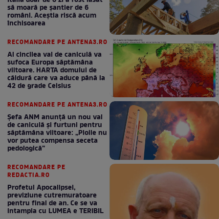
Italia doar de o zi a fost lăsat
să moară pe şantier de 6
români. Aceștia riscă acum
închisoarea
RECOMANDARE PE ANTENA3.RO
Al cincilea val de caniculă va
sufoca Europa săptămâna
viitoare. HARTA domului de
căldură care va aduce până la
42 de grade Celsius
RECOMANDARE PE ANTENA3.RO
Șefa ANM anunță un nou val
de caniculă și furtuni pentru
săptămâna viitoare: „Ploile nu
vor putea compensa seceta
pedologică”
RECOMANDARE PE
REDACTIA.RO
Profetul Apocalipsei,
previziune cutremuratoare
pentru final de an. Ce se va
intampla cu LUMEA e TERIBIL