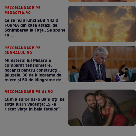
RECOMANDARE PE
REDACTIA.RO
Ce să nu arunci SUB NICI O
FORMA din casă astăzi, de
Schimbarea la Față . Se spune
ca ....
RECOMANDARE PE
JURNALUL.RO
Ministerul lui Pîslaru a
cumpărat tensiometre,
bocanci pentru construcții,
jaluzele, 30 de kilograme de
miere și 50 de kilograme de
cafea
RECOMANDARE PE A1.RO
Cum a surprins-o Dani Oțil pe
soția lui în vacanță: „Și-a
riscat viața în baia fetelor”: