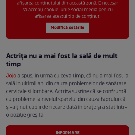
afișarea conținutului din această zonă. E necesar
să accepți cookie-urile social media pentru
afisarea acestui tip de conținut.
Modifică setările
Actrița nu a mai fost la sală de mult
timp
Jojo
a spus, în urmă cu ceva timp, că nu a mai fost la
sală în ultimii ani din cauza problemelor de sănătate
cervicale și lombare. Actrița susține că se confruntă
cu probleme la nivelul spatelui din cauza faptului că
și-a ținut copiii de fiecare dată în brațe și a stat într-
o poziție greșită.
INFORMARE