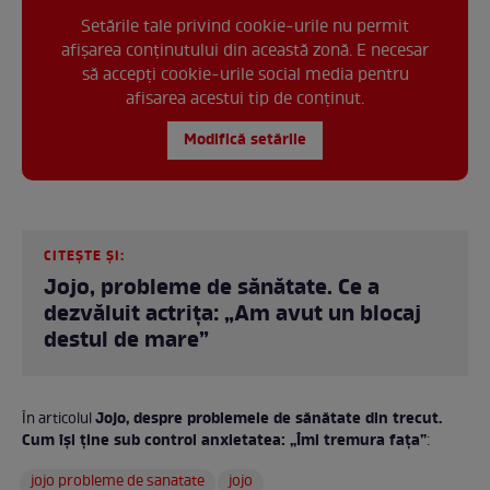
Setările tale privind cookie-urile nu permit
afișarea conținutului din această zonă. E necesar
să accepți cookie-urile social media pentru
afisarea acestui tip de conținut.
Modifică setările
CITEȘTE ȘI:
Jojo, probleme de sănătate. Ce a
dezvăluit actrița: „Am avut un blocaj
destul de mare”
Jojo, despre problemele de sănătate din trecut.
În articolul
Cum își ține sub control anxietatea: „Îmi tremura fața”
:
jojo probleme de sanatate
jojo