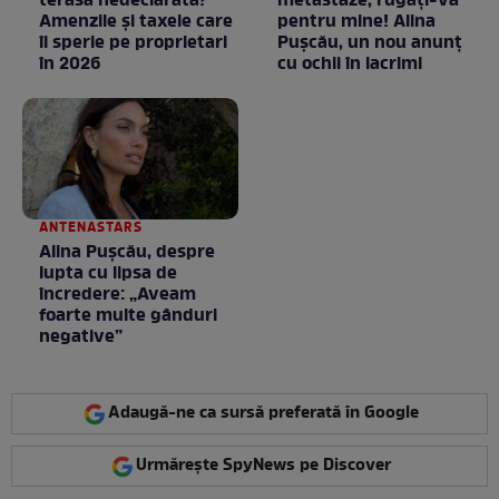
terasă nedeclarată?
metastaze, rugaţi-vă
Amenzile și taxele care
pentru mine! Alina
îi sperie pe proprietari
Puşcău, un nou anunţ
în 2026
cu ochii în lacrimi
ANTENASTARS
Alina Pușcău, despre
lupta cu lipsa de
încredere: „Aveam
foarte multe gânduri
negative”
Adaugă-ne ca sursă preferată în Google
Urmărește SpyNews pe Discover