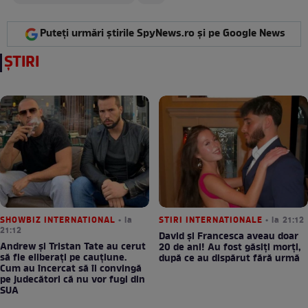
Puteți urmări știrile SpyNews.ro și pe Google News
ȘTIRI
SHOWBIZ INTERNATIONAL
• la
STIRI INTERNATIONALE
• la 21:12
21:12
David și Francesca aveau doar
Andrew și Tristan Tate au cerut
20 de ani! Au fost găsiți morți,
să fie eliberați pe cauțiune.
după ce au dispărut fără urmă
Cum au încercat să îi convingă
pe judecători că nu vor fugi din
SUA