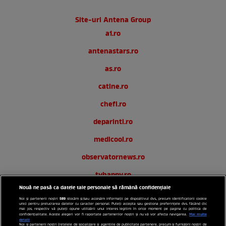
Site-uri Antena Group
a1.ro
antenastars.ro
as.ro
catine.ro
chefi.ro
deparinti.ro
medicool.ro
observatornews.ro
tvhappy.ro
Nouă ne pasă ca datele tale personale să rămână confidențiale
useit.ro
589
Noi și partenerii noștri
stocăm și/sau accesăm informații pe dispozitivul dvs., precum identificatorii cookie
unici pentru prelucrarea datelor cu caracter personal. Puteți accepta sau gestiona preferințele dvs. făcând clic
zutv.ro
mai jos, respectiv vă puteți opune utilizării unui interes legitim în orice moment pe pagina cu politica de
Mai multe
confidențialitate. Aceste alegeri vor fi raportate partenerilor noștri și nu vă vor afecta navigarea.
detalii
Noi si partenerii nostri (retelele de socializare si agentiile de publicitate partenere, precum si furnizorii nostri de