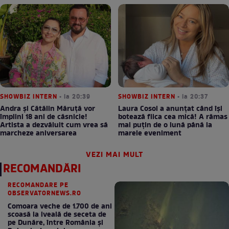
SHOWBIZ INTERN
• la 20:39
SHOWBIZ INTERN
• la 20:37
Andra și Cătălin Măruță vor
Laura Cosoi a anunțat când își
împlini 18 ani de căsnicie!
botează fiica cea mică! A rămas
Artista a dezvăluit cum vrea să
mai puțin de o lună până la
marcheze aniversarea
marele eveniment
VEZI MAI MULT
RECOMANDĂRI
RECOMANDARE PE
OBSERVATORNEWS.RO
Comoara veche de 1.700 de ani
scoasă la iveală de seceta de
pe Dunăre, între România şi