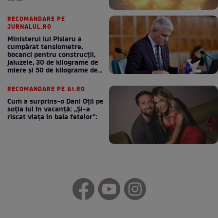
RECOMANDARE PE
JURNALUL.RO
Ministerul lui Pîslaru a
cumpărat tensiometre,
bocanci pentru construcții,
jaluzele, 30 de kilograme de
miere și 50 de kilograme de
cafea
RECOMANDARE PE A1.RO
Cum a surprins-o Dani Oțil pe
soția lui în vacanță: „Și-a
riscat viața în baia fetelor”: