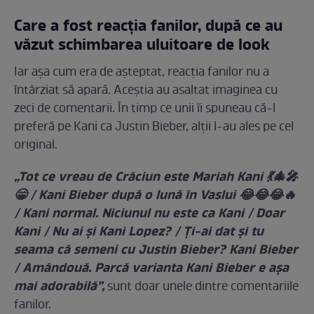
Care a fost reacția fanilor, după ce au
văzut schimbarea uluitoare de look
Iar așa cum era de așteptat, reacția fanilor nu a
întârziat să apară. Aceștia au asaltat imaginea cu
zeci de comentarii. În timp ce unii îi spuneau că-l
preferă pe Kani ca Justin Bieber, alții l-au ales pe cel
original.
„Tot ce vreau de Crăciun este Mariah Kani 💃🎄🎤
😁 / Kani Bieber după o lună în Vaslui 😂😂😂🔥
/ Kani normal. Niciunul nu este ca Kani / Doar
Kani / Nu ai și Kani Lopez? / Ți-ai dat și tu
seama că semeni cu Justin Bieber? Kani Bieber
/ Amândouă. Parcă varianta Kani Bieber e așa
mai adorabilă”,
sunt doar unele dintre comentariile
fanilor.