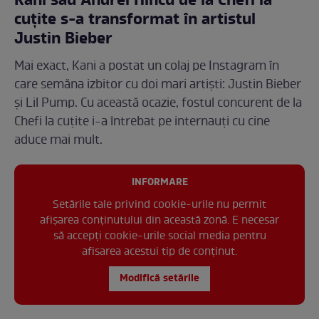
Kani sau Andrei Hîncu de la Chefi la
cuțite s-a transformat în artistul
Justin Bieber
Mai exact, Kani a postat un colaj pe Instagram în
care semăna izbitor cu doi mari artiști: Justin Bieber
și Lil Pump. Cu această ocazie, fostul concurent de la
Chefi la cuțite i-a întrebat pe internauți cu cine
aduce mai mult.
INFORMARE
Setările tale privind cookie-urile nu permit
afișarea conținutului din această zonă. E necesar
să accepți cookie-urile social media pentru
afisarea acestui tip de conținut.
Modifică setările