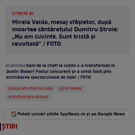
CITEȘTE ȘI:
Mirela Vaida, mesaj sfâșietor, după
moartea cântărețului Dumitru Stroie:
„Nu am cuvinte. Sunt tristă și
revoltată” / FOTO
Kani de la Chefi la cuțite s-a transformat în
În articolul
Justin Bieber! Fostul concurent și-a uimit fanii prin
schimbarea spectaculoasă de look! / FOTO
:
concurenti chefi la cutite
justin bieber
transformare de look
Puteți urmări știrile SpyNews.ro și pe Google News
ȘTIRI