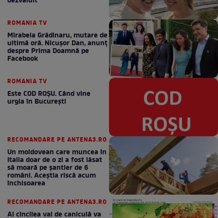
dezvăluit
ROMANIA TV
Mirabela Grădinaru, mutare de
ultimă oră. Nicuşor Dan, anunţ
despre Prima Doamnă pe
Facebook
ROMANIA TV
Este COD ROŞU. Când vine
urgia în Bucureşti
RECOMANDARE PE ANTENA3.RO
Un moldovean care muncea în
Italia doar de o zi a fost lăsat
să moară pe şantier de 6
români. Aceștia riscă acum
închisoarea
RECOMANDARE PE ANTENA3.RO
Al cincilea val de caniculă va