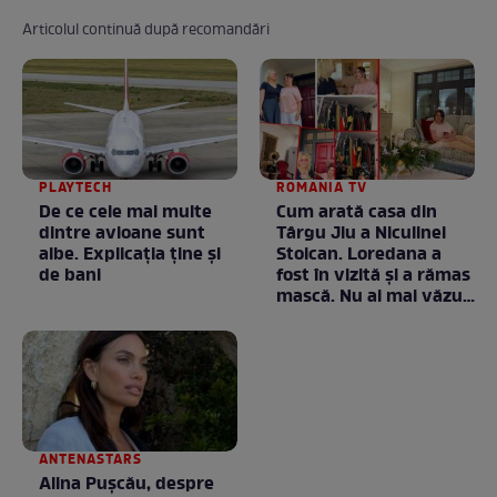
Articolul continuă după recomandări
PLAYTECH
ROMANIA TV
De ce cele mai multe
Cum arată casa din
dintre avioane sunt
Târgu Jiu a Niculinei
albe. Explicația ține și
Stoican. Loredana a
de bani
fost în vizită și a rămas
mască. Nu ai mai văzut
la nimeni așa ceva:
Fără cuvinte / VIDEO
ANTENASTARS
Alina Pușcău, despre