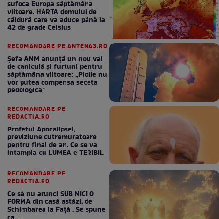
sufoca Europa săptămâna
viitoare. HARTA domului de
căldură care va aduce până la
42 de grade Celsius
RECOMANDARE PE ANTENA3.RO
Șefa ANM anunță un nou val
de caniculă și furtuni pentru
săptămâna viitoare: „Ploile nu
vor putea compensa seceta
pedologică”
RECOMANDARE PE
REDACTIA.RO
Profetul Apocalipsei,
previziune cutremuratoare
pentru final de an. Ce se va
intampla cu LUMEA e TERIBIL
RECOMANDARE PE
REDACTIA.RO
Ce să nu arunci SUB NICI O
FORMA din casă astăzi, de
Schimbarea la Față . Se spune
ca ....