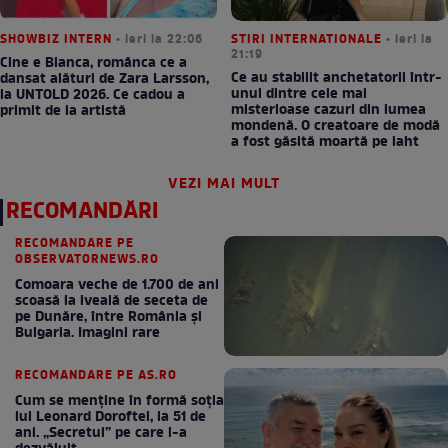
SHOWBIZ INTERN
• ieri la 22:06
STIRI INTERNATIONALE
• ieri la
21:19
Cine e Bianca, românca ce a
Ce au stabilit anchetatorii într-
dansat alături de Zara Larsson,
unul dintre cele mai
la UNTOLD 2026. Ce cadou a
misterioase cazuri din lumea
primit de la artistă
mondenă. O creatoare de modă
a fost găsită moartă pe iaht
VEZI MAI MULT
RECOMANDĂRI
RECOMANDARE PE
OBSERVATORNEWS.RO
Comoara veche de 1.700 de ani
scoasă la iveală de seceta de
pe Dunăre, între România şi
Bulgaria. Imagini rare
RECOMANDARE PE AS.RO
Cum se menţine în formă soţia
lui Leonard Doroftei, la 51 de
ani. „Secretul” pe care l-a