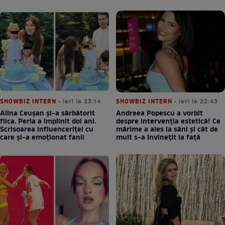
SHOWBIZ INTERN
• ieri la 23:14
SHOWBIZ INTERN
• ieri la 22:43
Alina Ceușan și-a sărbătorit
Andreea Popescu a vorbit
fiica. Perla a împlinit doi ani.
despre intervenția estetică! Ce
Scrisoarea influenceriței cu
mărime a ales la sâni și cât de
care și-a emoționat fanii
mult s-a învinețit la față