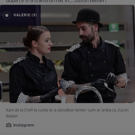
după ce s-a transformat în... Justin Bieber!
GALERIE (3)
Kani de la Chefi la cuțite le-a dezvăluit fanilor cum ar arăta ca Justin
Bieber
Instagram