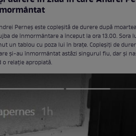
înmormântat
Andrei Perneș este copleșită de durere după moarte
ujba de înmormântare a început la ora 13.00. Sora lui
inut un tablou cu poza lui în brațe. Copleșiți de dure
 care și-au înmormântat astăzi singurul fiu, dar și naș
 o relație apropiată.