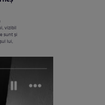
a
, vizibil
re sunt și
ul lui,