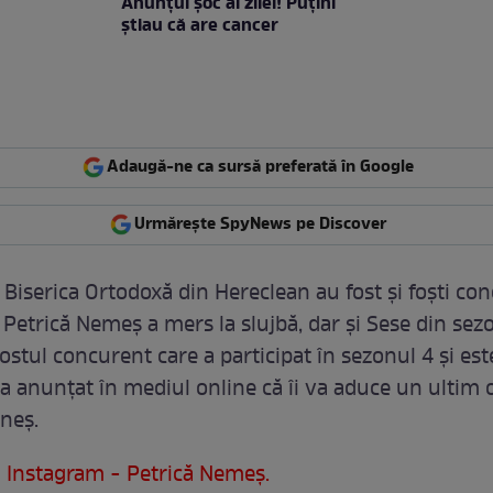
Anunţul şoc al zilei! Puţini
ştiau că are cancer
Adaugă-ne ca sursă preferată în Google
Urmărește SpyNews pe Discover
 Biserica Ortodoxă din Hereclean au fost și foști co
 Petrică Nemeș a mers la slujbă, dar și Sese din sezo
ostul concurent care a participat în sezonul 4 și este
a anunțat în mediul online că îi va aduce un ultim 
neș.
:
Instagram - Petrică Nemeș.