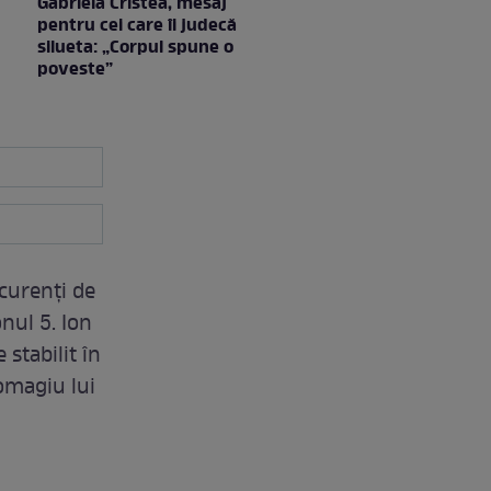
Gabriela Cristea, mesaj
pentru cei care îi judecă
silueta: „Corpul spune o
poveste”
ncurenți de
nul 5. Ion
 stabilit în
omagiu lui