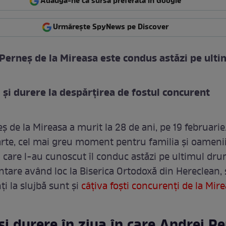
Adaugă-ne ca sursă preferată în Google
Urmărește SpyNews pe Discover
Perneș de la Mireasa este condus astăzi pe ulti
 și durere la despărțirea de fostul concurent
 de la Mireasa a murit la 28 de ani, pe 19 februarie
arte, cel mai greu moment pentru familia și oameni
i care l-au cunoscut îl conduc astăzi pe ultimul dru
are având loc la Biserica Ortodoxă din Hereclean, s
ți la slujbă sunt și
câțiva foști concurenți de la Mire
și durere în ziua în care Andrei P