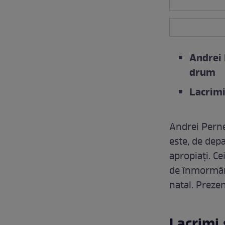
Andrei 
drum
Lacrimi
Andrei Perneș
este, de dep
apropiați. Ce
de înmormânt
natal. Prezen
Lacrimi 