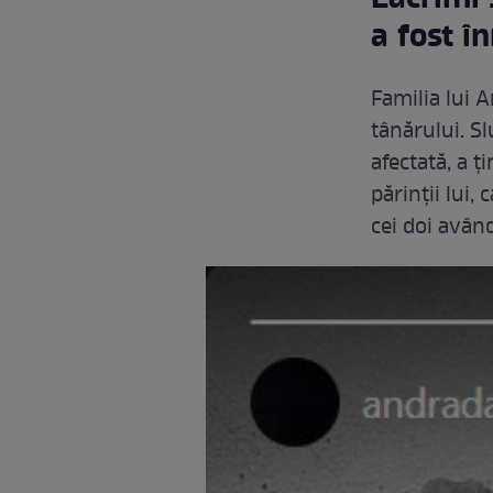
a fost 
Familia lui 
tânărului. Sl
afectată, a ț
părinții lui,
cei doi având