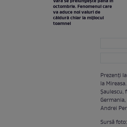
Vara se prelungeşte până în
octombrie. Fenomenul care
va aduce noi valuri de
căldură chiar la mijlocul
toamnei
Prezenți la
la Mireasa.
Șaulescu, f
Germania, 
Andrei Per
Sursă foto