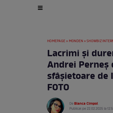
HOMEPAGE
»
MONDEN
»
SHOWBIZ INTER
Lacrimi și dure
Andrei Perneș 
sfâșietoare de
FOTO
Bianca Cimpoi
De
.
Publicat pe 22.02.2025 la 12: