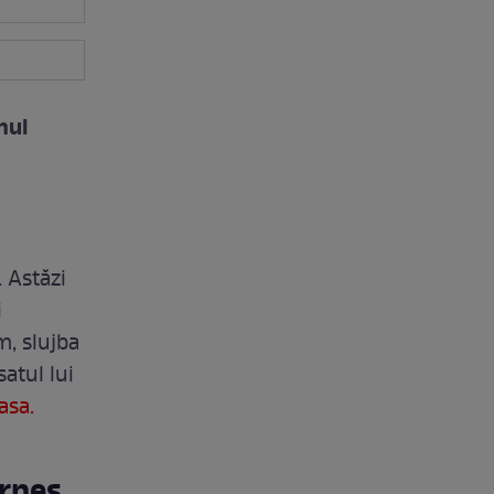
mul
. Astăzi
i
m, slujba
atul lui
asa.
erneș