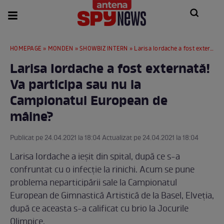
HOMEPAGE
»
MONDEN
»
SHOWBIZ INTERN
» Larisa Iordache a fost externată! Va participa sau nu la Campionatul European de mâine?
Larisa Iordache a fost externată!
Va participa sau nu la
Campionatul European de
mâine?
Publicat pe 24.04.2021 la 18:04 Actualizat pe 24.04.2021 la 18:04
Larisa Iordache a ieșit din spital, după ce s-a
confruntat cu o infecție la rinichi. Acum se pune
problema neparticipării sale la Campionatul
European de Gimnastică Artistică de la Basel, Elveția,
după ce aceasta s-a calificat cu brio la Jocurile
Olimpice.