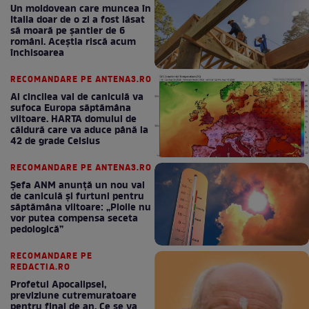
Un moldovean care muncea în
Italia doar de o zi a fost lăsat
să moară pe şantier de 6
români. Aceștia riscă acum
închisoarea
RECOMANDARE PE ANTENA3.RO
Al cincilea val de caniculă va
sufoca Europa săptămâna
viitoare. HARTA domului de
căldură care va aduce până la
42 de grade Celsius
RECOMANDARE PE ANTENA3.RO
Șefa ANM anunță un nou val
de caniculă și furtuni pentru
săptămâna viitoare: „Ploile nu
vor putea compensa seceta
pedologică”
RECOMANDARE PE
REDACTIA.RO
Profetul Apocalipsei,
previziune cutremuratoare
pentru final de an. Ce se va