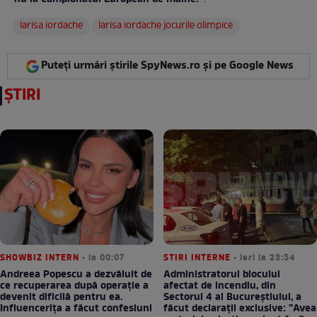
:
larisa iordache
larisa iordache jocurile olimpice
Puteți urmări știrile SpyNews.ro și pe Google News
ȘTIRI
SHOWBIZ INTERN
• la 00:07
STIRI INTERNE
• ieri la 23:54
Andreea Popescu a dezvăluit de
Administratorul blocului
ce recuperarea după operație a
afectat de incendiu, din
devenit dificilă pentru ea.
Sectorul 4 al Bucureștiului, a
Influencerița a făcut confesiuni
făcut declarații exclusive: ”Avea