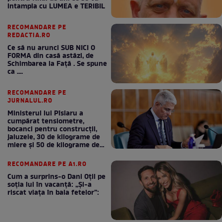
intampla cu LUMEA e TERIBIL
RECOMANDARE PE
REDACTIA.RO
Ce să nu arunci SUB NICI O
FORMA din casă astăzi, de
Schimbarea la Față . Se spune
ca ....
RECOMANDARE PE
JURNALUL.RO
Ministerul lui Pîslaru a
cumpărat tensiometre,
bocanci pentru construcții,
jaluzele, 30 de kilograme de
miere și 50 de kilograme de
cafea
RECOMANDARE PE A1.RO
Cum a surprins-o Dani Oțil pe
soția lui în vacanță: „Și-a
riscat viața în baia fetelor”: