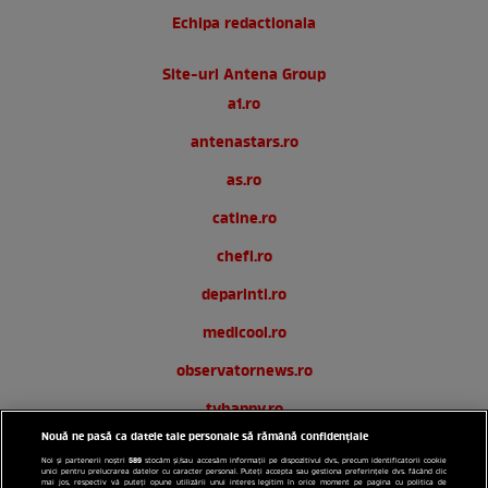
Echipa redactionala
Site-uri Antena Group
a1.ro
antenastars.ro
as.ro
catine.ro
chefi.ro
deparinti.ro
medicool.ro
observatornews.ro
tvhappy.ro
Nouă ne pasă ca datele tale personale să rămână confidențiale
useit.ro
589
Noi și partenerii noștri
stocăm și/sau accesăm informații pe dispozitivul dvs., precum identificatorii cookie
unici pentru prelucrarea datelor cu caracter personal. Puteți accepta sau gestiona preferințele dvs. făcând clic
zutv.ro
mai jos, respectiv vă puteți opune utilizării unui interes legitim în orice moment pe pagina cu politica de