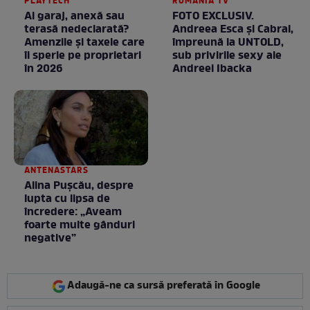
PLAYTECH
ROMANIA TV
Ai garaj, anexă sau
FOTO EXCLUSIV.
terasă nedeclarată?
Andreea Esca şi Cabral,
Amenzile și taxele care
împreună la UNTOLD,
îi sperie pe proprietari
sub privirile sexy ale
în 2026
Andreei Ibacka
ANTENASTARS
Alina Pușcău, despre
lupta cu lipsa de
încredere: „Aveam
foarte multe gânduri
negative”
Adaugă-ne ca sursă preferată în Google