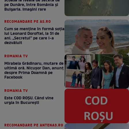
scoasă la iveală de seceta de
pe Dunăre, între România şi
Bulgaria. Imagini rare
RECOMANDARE PE AS.RO
Cum se menţine în formă soţia
lui Leonard Doroftei, la 51 de
ani. „Secretul” pe care l-a
dezvăluit
ROMANIA TV
Mirabela Grădinaru, mutare de
ultimă oră. Nicuşor Dan, anunţ
despre Prima Doamnă pe
Facebook
ROMANIA TV
Este COD ROŞU. Când vine
urgia în Bucureşti
RECOMANDARE PE ANTENA3.RO