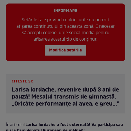
INFORMARE
Setările tale privind cookie-urile nu permit
afișarea conținutului din această zonă. E necesar
să accepți cookie-urile social media pentru
afisarea acestui tip de conținut.
Modifică setările
CITEȘTE ȘI:
Larisa Iordache, revenire după 3 ani de
pauză! Mesajul transmis de gimnastă.
„Oricâte performanțe ai avea, e greu...”
Larisa Iordache a fost externată! Va participa sau
În articolul
nu la Campionatul European de mâine?