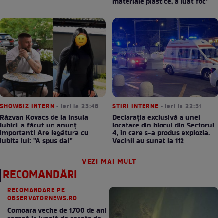
materiale plastice, a luat foc”
SHOWBIZ INTERN
• ieri la 23:46
STIRI INTERNE
• ieri la 22:51
Răzvan Kovacs de la Insula
Declarația exclusivă a unei
Iubirii a făcut un anunț
locatare din blocul din Sectorul
important! Are legătura cu
4, în care s-a produs explozia.
iubita lui: "A spus da!"
Vecinii au sunat la 112
VEZI MAI MULT
RECOMANDĂRI
RECOMANDARE PE
OBSERVATORNEWS.RO
Comoara veche de 1.700 de ani