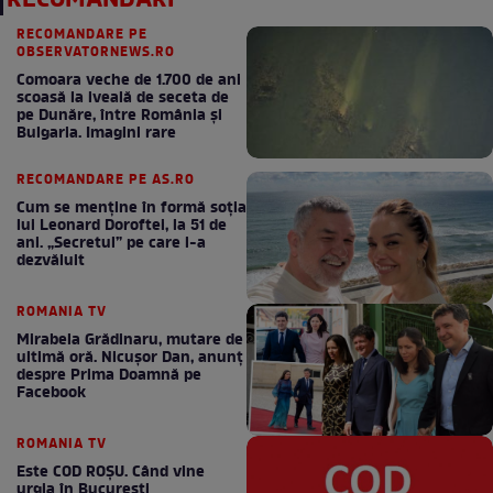
RECOMANDĂRI
RECOMANDARE PE
OBSERVATORNEWS.RO
Comoara veche de 1.700 de ani
scoasă la iveală de seceta de
pe Dunăre, între România şi
Bulgaria. Imagini rare
RECOMANDARE PE AS.RO
Cum se menţine în formă soţia
lui Leonard Doroftei, la 51 de
ani. „Secretul” pe care l-a
dezvăluit
ROMANIA TV
Mirabela Grădinaru, mutare de
ultimă oră. Nicuşor Dan, anunţ
despre Prima Doamnă pe
Facebook
ROMANIA TV
Este COD ROŞU. Când vine
urgia în Bucureşti