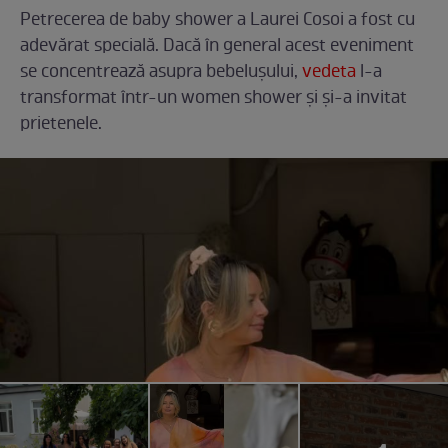
Petrecerea de baby shower a Laurei Cosoi a fost cu
adevărat specială. Dacă în general acest eveniment
se concentrează asupra bebelușului,
vedeta
l-a
transformat într-un women shower și și-a invitat
prietenele.