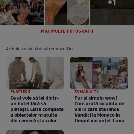
+1
MAI MULTE FOTOGRAFII
Articolul continuă după recomandări
PLAYTECH
ROMANIA TV
Ce ai voie să iei dintr-
Pur și simplu wow!
un hotel fără să
Cum arată locuința de
plătești. Lista completă
vis în care stă Ilinca
a obiectelor gratuite
Vandici la Monaco în
din cameră și a celor
timpul vacanței. Luxul
care rămân
e în starea lui pură.
proprietatea unității
Totul arată ca în filme!