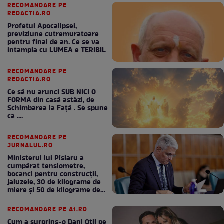
RECOMANDARE PE
REDACTIA.RO
Profetul Apocalipsei,
previziune cutremuratoare
pentru final de an. Ce se va
intampla cu LUMEA e TERIBIL
RECOMANDARE PE
REDACTIA.RO
Ce să nu arunci SUB NICI O
FORMA din casă astăzi, de
Schimbarea la Față . Se spune
ca ....
RECOMANDARE PE
JURNALUL.RO
Ministerul lui Pîslaru a
cumpărat tensiometre,
bocanci pentru construcții,
jaluzele, 30 de kilograme de
miere și 50 de kilograme de
cafea
RECOMANDARE PE A1.RO
Cum a surprins-o Dani Oțil pe