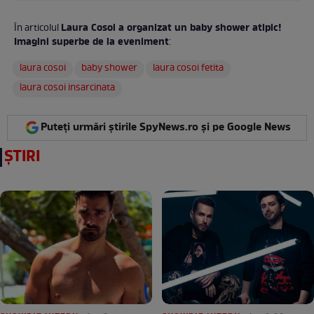
Laura Cosoi a organizat un baby shower atipic!
În articolul
Imagini superbe de la eveniment
:
laura cosoi
baby shower
laura cosoi fetita
laura cosoi insarcinata
Puteți urmări știrile SpyNews.ro și pe Google News
ȘTIRI