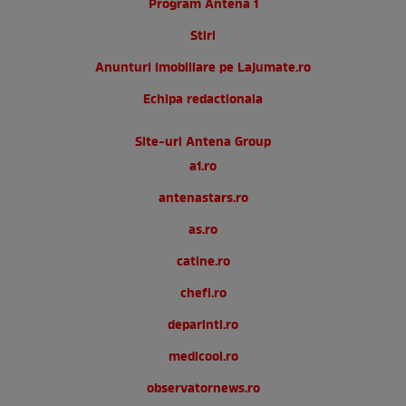
Program Antena 1
Stiri
Anunturi imobiliare pe Lajumate.ro
Echipa redactionala
Site-uri Antena Group
a1.ro
antenastars.ro
as.ro
catine.ro
chefi.ro
deparinti.ro
medicool.ro
observatornews.ro