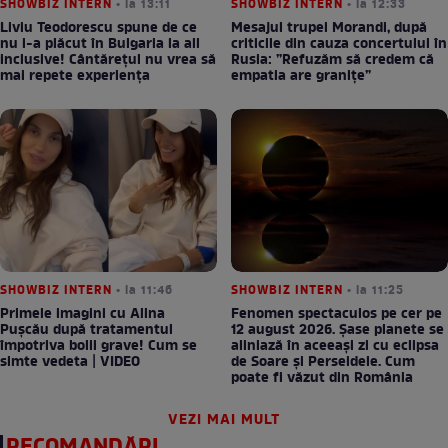
SHOWBIZ INTERN
• la 13:11
SHOWBIZ INTERN
• la 12:33
Liviu Teodorescu spune de ce
Mesajul trupei Morandi, după
nu i-a plăcut în Bulgaria la all
criticile din cauza concertului în
inclusive! Cântărețul nu vrea să
Rusia: ”Refuzăm să credem că
mai repete experiența
empatia are granițe”
SHOWBIZ INTERN
• la 11:46
SHOWBIZ INTERN
• la 11:25
Primele imagini cu Alina
Fenomen spectaculos pe cer pe
Pușcău după tratamentul
12 august 2026. Șase planete se
împotriva bolii grave! Cum se
aliniază în aceeași zi cu eclipsa
simte vedeta | VIDEO
de Soare și Perseidele. Cum
poate fi văzut din România
VEZI MAI MULT