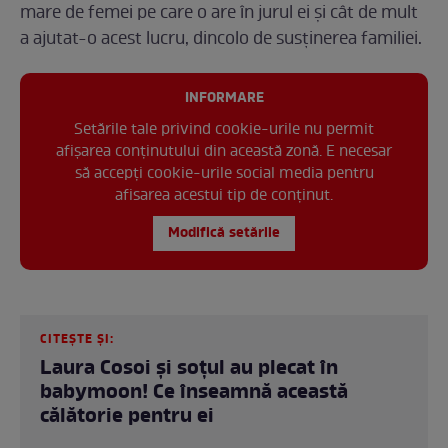
mare de femei pe care o are în jurul ei și cât de mult
a ajutat-o acest lucru, dincolo de susținerea familiei.
INFORMARE
Setările tale privind cookie-urile nu permit
afișarea conținutului din această zonă. E necesar
să accepți cookie-urile social media pentru
afisarea acestui tip de conținut.
Modifică setările
CITEȘTE ȘI:
Laura Cosoi și soțul au plecat în
babymoon! Ce înseamnă această
călătorie pentru ei