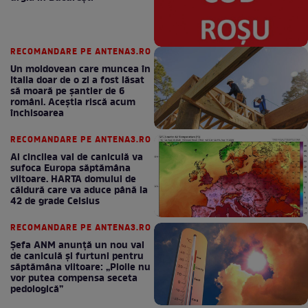
RECOMANDARE PE ANTENA3.RO
Un moldovean care muncea în
Italia doar de o zi a fost lăsat
să moară pe şantier de 6
români. Aceștia riscă acum
închisoarea
RECOMANDARE PE ANTENA3.RO
Al cincilea val de caniculă va
sufoca Europa săptămâna
viitoare. HARTA domului de
căldură care va aduce până la
42 de grade Celsius
RECOMANDARE PE ANTENA3.RO
Șefa ANM anunță un nou val
de caniculă și furtuni pentru
săptămâna viitoare: „Ploile nu
vor putea compensa seceta
pedologică”