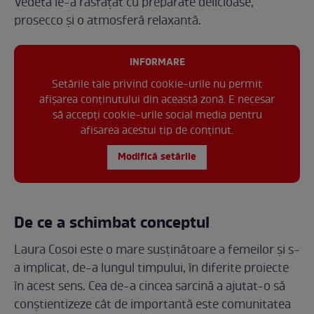
Vedeta le-a răsfățat cu preparate delicioase,
prosecco și o atmosferă relaxantă.
INFORMARE
Setările tale privind cookie-urile nu permit
afișarea conținutului din această zonă. E necesar
să accepți cookie-urile social media pentru
afisarea acestui tip de conținut.
Modifică setările
De ce a schimbat conceptul
Laura Cosoi este o mare susținătoare a femeilor și s-
a implicat, de-a lungul timpului, în diferite proiecte
în acest sens. Cea de-a cincea sarcină a ajutat-o să
conștientizeze cât de importantă este comunitatea