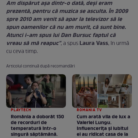
Am dispărut așa dintr-o dată, deși eram
prezentă, pentru că muzica se asculta. În 2009
spre 2010 am venit să apar la televizor să le
spun oamenilor că nu am murit, că sunt bine.
Atunci i-am spus lui Dan Bursuc faptul că
vreau să mă reapuc"
Laura Vass
, a spus
, în urmă
cu ceva timp.
Articolul continuă după recomandări
PLAYTECH
ROMANIA TV
România a doborât 150
Cum arată vila de lux a
de recorduri de
Valeriei Lungu.
temperatură într-o
Influencerița și iubitul
singură săptămână.
ei au ridicat casa de la