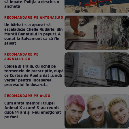
să înoate. Poliția a deschis o
anchetă
RECOMANDARE PE ANTENA3.RO
Un bărbat s-a apucat să
escaladeze Cheile Rudăriei din
Munții Banatului în papuci. A
sunat la Salvamont ca să fie
salvat
RECOMANDARE PE
JURNALUL.RO
Coldea și Trăilă, cu ochii pe
termenele de prescripție, după
ce Curtea de Apel a dat „undă
verde” pentru începerea
procesului în dosarul
„Generalilor”
RECOMANDARE PE A1.RO
Cum arată membrii trupei
Animal X acum! S-au reunit
după 14 ani și i-au emoționat
pe fani