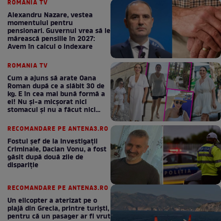
ROMANIA TV
Alexandru Nazare, vestea
momentului pentru
pensionari. Guvernul vrea să le
mărească pensiile în 2027:
Avem în calcul o indexare
ROMANIA TV
Cum a ajuns să arate Oana
Roman după ce a slăbit 30 de
kg. E în cea mai bună formă a
ei! Nu și-a micșorat nici
stomacul și nu a făcut nici
Mounjaro / GALERIE FOTO
RECOMANDARE PE ANTENA3.RO
Fostul șef de la Investigații
Criminale, Dacian Vonu, a fost
găsit după două zile de
dispariţie
RECOMANDARE PE ANTENA3.RO
Un elicopter a aterizat pe o
plajă din Grecia, printre turiști,
pentru că un pasager ar fi vrut