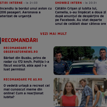
STIRI INTERNE
• la 21:03
SHOWBIZ INTERN
• la 20:31
Incendiu la bordul unui avion cu
Cătălin Crișan și iubita lui,
206 pasageri. Aeronava a
Camelia, s-au împăcat a doua zi
aterizat de urgență
după anunțul de despărțire de
pe Facebook. Au stat departe
unul de celălalt doar câteva ore
VEZI MAI MULT
RECOMANDĂRI
RECOMANDARE PE
OBSERVATORNEWS.RO
Bărbat din Buzău, prins de
radar cu 172 km/h. Poliţia i-a
făcut escortă, abia apoi i-a
luat permisul
RECOMANDARE PE AS.RO
O vedetă uriașă a recreat cel
mai cunoscut meme din
online! Cum a reacționat
iubita?