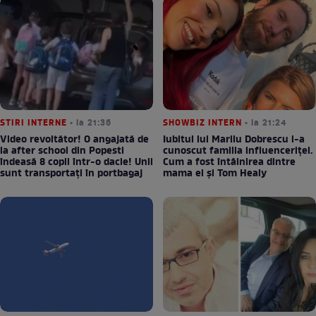
STIRI INTERNE
• la 21:36
SHOWBIZ INTERN
• la 21:24
Video revoltător! O angajată de
Iubitul lui Marilu Dobrescu i-a
la after school din Popesti
cunoscut familia influenceriței.
îndeasă 8 copii într-o dacie! Unii
Cum a fost întâlnirea dintre
sunt transportați în portbagaj
mama ei și Tom Healy