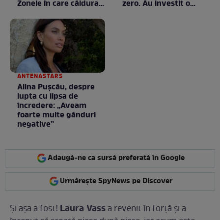
Zonele în care căldura a
zero. Au investit o
ajuns la valori
avere în ea, dar fiecare
neobișnuite
bănuț a meritat. E mai
ceva ca în filme! /
GALERIE FOTO
ANTENASTARS
Alina Pușcău, despre
lupta cu lipsa de
încredere: „Aveam
foarte multe gânduri
negative”
Adaugă-ne ca sursă preferată în Google
Urmărește SpyNews pe Discover
Laura Vass
Și așa a fost!
a revenit în forță și a