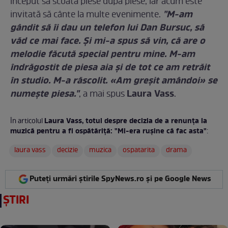
început să scoată piese după piese, iar acum este
"M-am
invitată să cânte la multe evenimente.
gândit să îi dau un telefon lui Dan Bursuc, să
văd ce mai face. Și mi-a spus să vin, că are o
melodie făcută special pentru mine. M-am
îndrăgostit de piesa aia și de tot ce am retrăit
în studio. M-a răscolit. «Am greșit amândoi» se
numește piesa."
Laura Vass
, a mai spus
.
Laura Vass, totul despre decizia de a renunța la
În articolul
muzică pentru a fi ospătăriță: "Mi-era rușine că fac asta"
:
laura vass
decizie
muzica
ospatarita
drama
Puteți urmări știrile SpyNews.ro și pe Google News
ȘTIRI