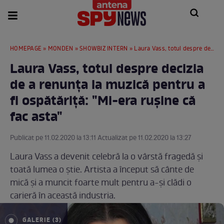
HOMEPAGE
»
MONDEN
»
SHOWBIZ INTERN
» Laura Vass, totul despre decizia de a renunța la muzică pentru a fi ospătăriță: "Mi-era rușine că fac asta"
Laura Vass, totul despre decizia
de a renunța la muzică pentru a
fi ospătăriță: "Mi-era rușine că
fac asta"
Publicat pe 11.02.2020 la 13:11 Actualizat pe 11.02.2020 la 13:27
Laura Vass a devenit celebră la o vârstă fragedă și
toată lumea o știe. Artista a început să cânte de
mică și a muncit foarte mult pentru a-și clădi o
carieră în această industria.
GALERIE (3)