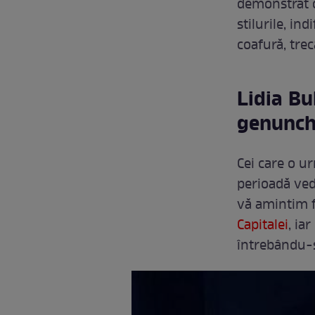
demonstrat d
stilurile, i
coafură, trec
Lidia Bu
genunch
Cei care o u
perioadă ved
vă amintim f
Capitalei
, ia
întrebându-s