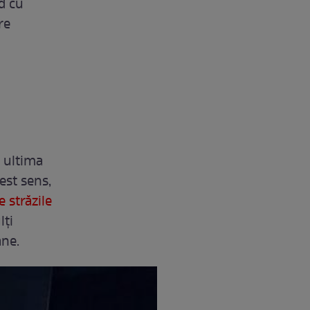
d cu
re
n ultima
est sens,
 străzile
lți
ane.