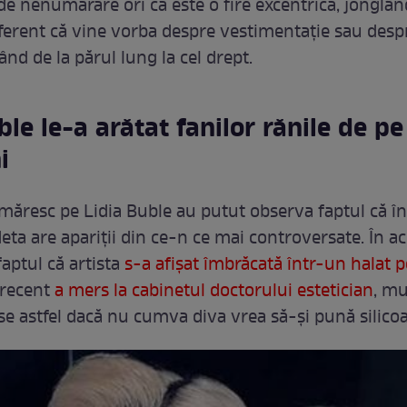
e nenumărare ori că este o fire excentrică, jonglân
ndiferent că vine vorba despre vestimentație sau desp
ând de la părul lung la cel drept.
ble le-a arătat fanilor rănile de pe
i
rmăresc pe Lidia Buble au putut observa faptul că î
eta are apariții din ce-n ce mai controversate. În ac
aptul că artista
s-a afișat îmbrăcată într-un halat pe
r recent
a mers la cabinetul doctorului estetician
, mu
e astfel dacă nu cumva diva vrea să-și pună silico