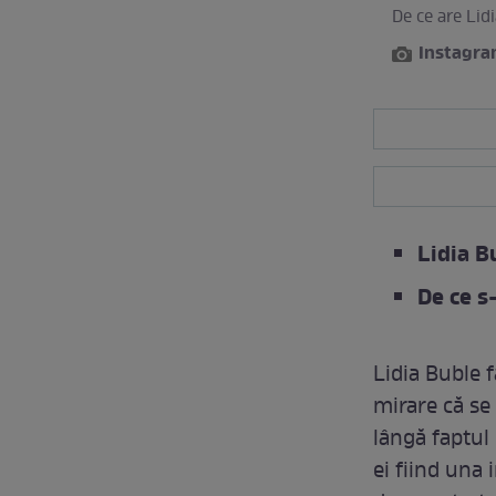
De ce are Lid
Instagr
Lidia Bu
De ce s
Lidia Buble f
mirare că se
lângă faptul 
ei fiind una 