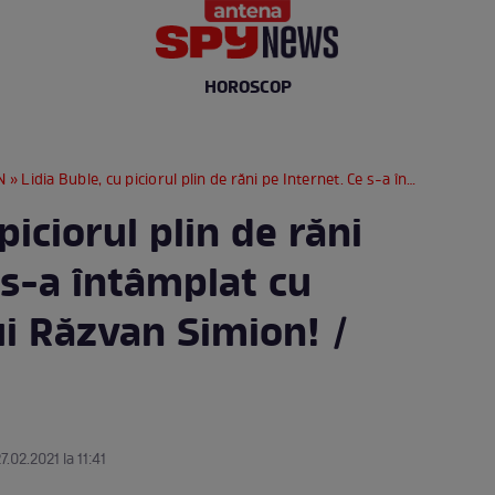
HOROSCOP
N
» Lidia Buble, cu piciorul plin de răni pe Internet. Ce s-a întâmplat cu fosta iubită a lui Răzvan Simion! / FOTO
piciorul plin de răni
 s-a întâmplat cu
lui Răzvan Simion! /
7.02.2021 la 11:41