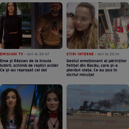
EMISIUNI TV
• ieri la 23:47
STIRI INTERNE
• ieri la 22:41
Ema și Răzvan de la Insula
Gestul emoționant al părinților
Iubirii, schimb de replici acide!
fetiței din Bacău, care și-a
Ce și-au reproșat cei doi
pierdut viața. Ce au pus în
sicriul micuței