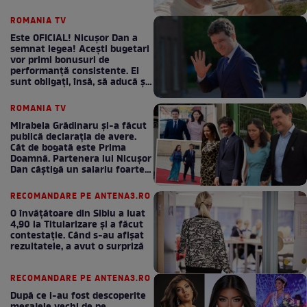
ROMANIA TV
Este OFICIAL! Nicușor Dan a
semnat legea! Acești bugetari
vor primi bonusuri de
performanță consistente. Ei
sunt obligați, însă, să aducă și
bani la bugetul de stat
ROMANIA TV
Mirabela Grădinaru și-a făcut
publică declarația de avere.
Cât de bogată este Prima
Doamnă. Partenera lui Nicușor
Dan câștigă un salariu foarte
bun în fiecare lună!
RECOMANDARE PE ANTENA3.RO
O învățătoare din Sibiu a luat
4,90 la Titularizare și a făcut
contestație. Când s-au afișat
rezultatele, a avut o surpriză
RECOMANDARE PE ANTENA3.RO
După ce i-au fost descoperite