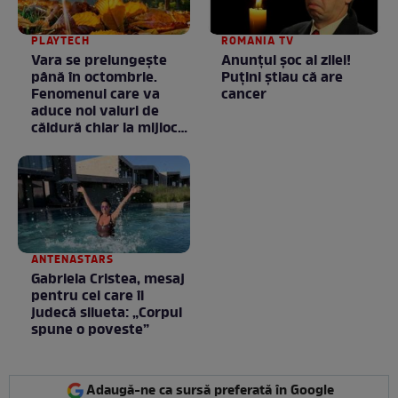
PLAYTECH
ROMANIA TV
Vara se prelungeşte
Anunţul şoc al zilei!
până în octombrie.
Puţini ştiau că are
Fenomenul care va
cancer
aduce noi valuri de
căldură chiar la mijlocul
toamnei
ANTENASTARS
Gabriela Cristea, mesaj
pentru cei care îi
judecă silueta: „Corpul
spune o poveste”
Adaugă-ne ca sursă preferată în Google