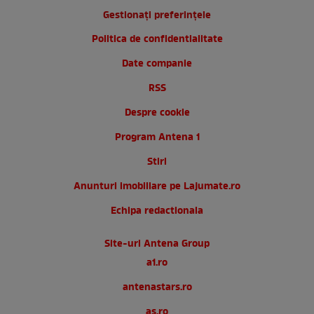
Gestionați preferințele
Politica de confidentialitate
Date companie
RSS
Despre cookie
Program Antena 1
Stiri
Anunturi imobiliare pe Lajumate.ro
Echipa redactionala
Site-uri Antena Group
a1.ro
antenastars.ro
as.ro