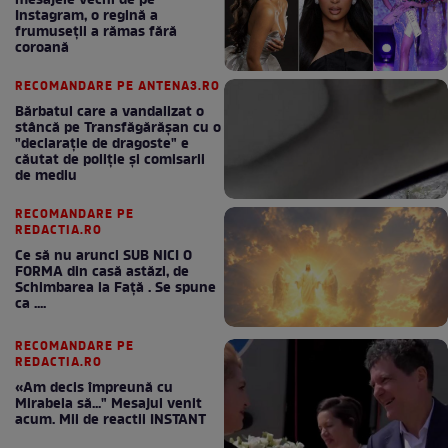
mesajele vechi de pe
Instagram, o regină a
frumuseții a rămas fără
coroană
RECOMANDARE PE ANTENA3.RO
Bărbatul care a vandalizat o
stâncă pe Transfăgărășan cu o
"declaraţie de dragoste" e
căutat de poliție și comisarii
de mediu
RECOMANDARE PE
REDACTIA.RO
Ce să nu arunci SUB NICI O
FORMA din casă astăzi, de
Schimbarea la Față . Se spune
ca ....
RECOMANDARE PE
REDACTIA.RO
«Am decis împreună cu
Mirabela să..." Mesajul venit
acum. Mii de reactii INSTANT