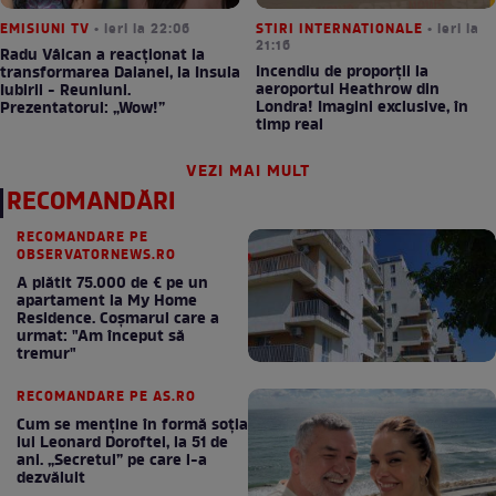
EMISIUNI TV
• ieri la 22:06
STIRI INTERNATIONALE
• ieri la
21:16
Radu Vâlcan a reacționat la
Incendiu de proporții la
transformarea Daianei, la Insula
aeroportul Heathrow din
Iubirii - Reuniuni.
Londra! Imagini exclusive, în
Prezentatorul: „Wow!”
timp real
VEZI MAI MULT
RECOMANDĂRI
RECOMANDARE PE
OBSERVATORNEWS.RO
A plătit 75.000 de € pe un
apartament la My Home
Residence. Coşmarul care a
urmat: "Am început să
tremur"
RECOMANDARE PE AS.RO
Cum se menţine în formă soţia
lui Leonard Doroftei, la 51 de
ani. „Secretul” pe care l-a
dezvăluit