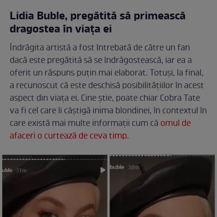
Lidia Buble, pregătită să primească
dragostea în viața ei
Îndrăgita artistă a fost întrebată de către un fan
dacă este pregătită să se îndrăgostească, iar ea a
oferit un răspuns puțin mai elaborat. Totuși, la final,
a recunoscut că este deschisă posibilitățiilor în acest
aspect din viața ei. Cine știe, poate chiar Cobra Tate
va fi cel care îi câștigă inima blondinei, în contextul în
care există mai multe informații cum că
omul de
afaceri o curtează de ceva timp.