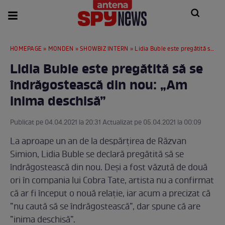
HOMEPAGE
»
MONDEN
»
SHOWBIZ INTERN
» Lidia Buble este pregătită să se îndrăgostească din nou: „Am inima deschisă”
Lidia Buble este pregătită să se
îndrăgostească din nou: „Am
inima deschisă”
Publicat pe 04.04.2021 la 20:31 Actualizat pe 05.04.2021 la 00:09
La aproape un an de la despărțirea de Răzvan
Simion, Lidia Buble se declară pregătită să se
îndrăgostească din nou. Deși a fost văzută de două
ori în compania lui Cobra Tate, artista nu a confirmat
că ar fi început o nouă relație, iar acum a precizat că
”nu caută să se îndrăgostească”, dar spune că are
”inima deschisă”.