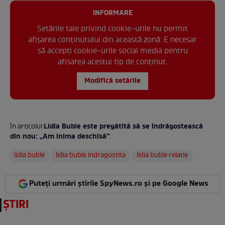
INFORMARE
Setările tale privind cookie-urile nu permit
afișarea conținutului din această zonă. E necesar
să accepți cookie-urile social media pentru
afisarea acestui tip de conținut.
Modifică setările
Lidia Buble este pregătită să se îndrăgostească
În articolul
din nou: „Am inima deschisă”
:
lidia buble
lidia buble indragostita
lidia buble relatie
Puteți urmări știrile SpyNews.ro și pe Google News
ȘTIRI