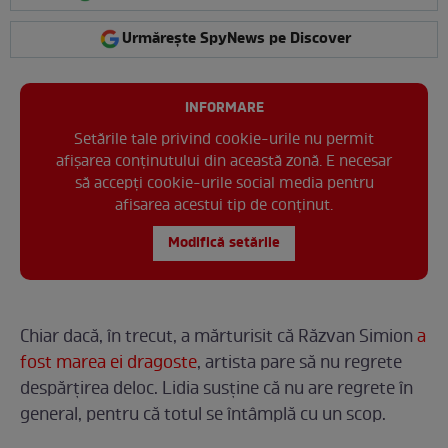
Urmărește SpyNews pe Discover
INFORMARE
Setările tale privind cookie-urile nu permit
afișarea conținutului din această zonă. E necesar
să accepți cookie-urile social media pentru
afisarea acestui tip de conținut.
Modifică setările
Chiar dacă, în trecut, a mărturisit că Răzvan Simion
a
fost marea ei dragoste
, artista pare să nu regrete
despărțirea deloc. Lidia susține că nu are regrete în
general, pentru că totul se întâmplă cu un scop.