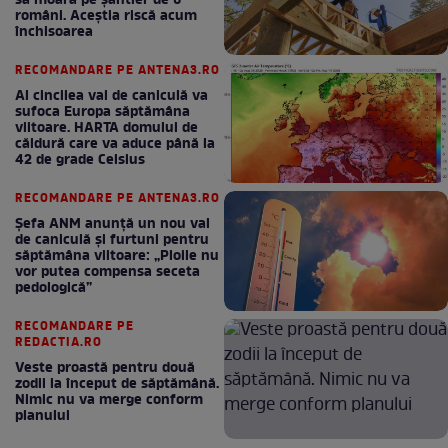
să moară pe şantier de 6
români. Aceștia riscă acum
închisoarea
RECOMANDARE PE ANTENA3.RO
Al cincilea val de caniculă va
sufoca Europa săptămâna
viitoare. HARTA domului de
căldură care va aduce până la
42 de grade Celsius
RECOMANDARE PE ANTENA3.RO
Șefa ANM anunță un nou val
de caniculă și furtuni pentru
săptămâna viitoare: „Ploile nu
vor putea compensa seceta
pedologică”
RECOMANDARE PE
REDACTIA.RO
Veste proastă pentru două
zodii la început de săptămână.
Nimic nu va merge conform
planului