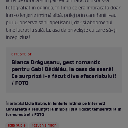
la fel de dotată și în partea din față. Artista s-a
fotografiat în oglindă, în timp ce era îmbrăcată doar
într-o lenjerie intimă albă, prilej prin care fanii i-au
putut observa sânii apetisanți, dar și abdomenul
bine lucrat la sală. Ei, așa da priveliște cu care să-ți
începi ziua!
CITEȘTE ȘI:
Bianca Drăgușanu, gest romantic
pentru Gabi Bădălău, la ceas de seară!
Ce surpriză i-a făcut diva afaceristului!
/ FOTO
Lidia Buble, în lenjerie intimă pe Internet!
În articolul
Cântăreața a renunțat la inhibiții și a ridicat temperatura în
termometre! / FOTO
:
lidia buble
razvan simion