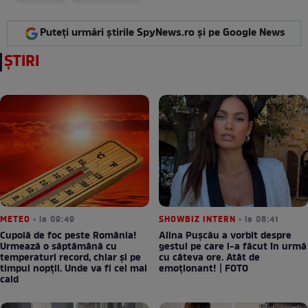
Puteți urmări știrile SpyNews.ro și pe Google News
ȘTIRI
METEO
• la 09:49
SHOWBIZ INTERN
• la 08:41
Cupolă de foc peste România!
Alina Pușcău a vorbit despre
Urmează o săptămână cu
gestul pe care l-a făcut în urmă
temperaturi record, chiar și pe
cu câteva ore. Atât de
timpul nopții. Unde va fi cel mai
emoționant! | FOTO
cald