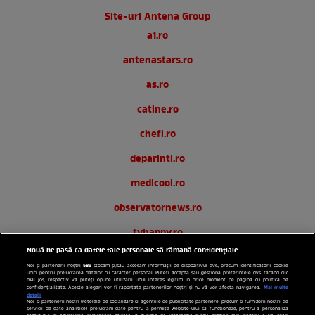
Site-uri Antena Group
a1.ro
antenastars.ro
as.ro
catine.ro
chefi.ro
deparinti.ro
medicool.ro
observatornews.ro
tvhappy.ro
Nouă ne pasă ca datele tale personale să rămână confidențiale
useit.ro
589
Noi și partenerii noștri
stocăm și/sau accesăm informații pe dispozitivul dvs., precum identificatorii cookie
unici pentru prelucrarea datelor cu caracter personal. Puteți accepta sau gestiona preferințele dvs. făcând clic
zutv.ro
mai jos, respectiv vă puteți opune utilizării unui interes legitim în orice moment pe pagina cu politica de
Mai multe
confidențialitate. Aceste alegeri vor fi raportate partenerilor noștri și nu vă vor afecta navigarea.
detalii
Noi si partenerii nostri (retelele de socializare si agentiile de publicitate partenere, precum si furnizorii nostri de
Trends AntenaPLAY
servicii de date analitice) prelucram date pentru a permite website-ului sa functioneze, pentru a personaliza