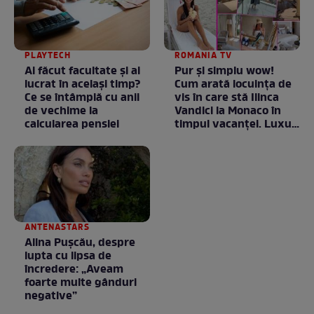
PLAYTECH
ROMANIA TV
Ai făcut facultate și ai
Pur și simplu wow!
lucrat în același timp?
Cum arată locuința de
Ce se întâmplă cu anii
vis în care stă Ilinca
de vechime la
Vandici la Monaco în
calcularea pensiei
timpul vacanței. Luxul
e în starea lui pură.
Totul arată ca în filme!
/ GALERIE FOTO
ANTENASTARS
Alina Pușcău, despre
lupta cu lipsa de
încredere: „Aveam
foarte multe gânduri
negative”