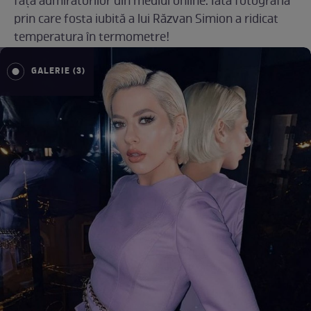
fața admiratorilor din mediul online. Iată fotografia
prin care fosta iubită a lui Răzvan Simion a ridicat
temperatura în termometre!
GALERIE (3)