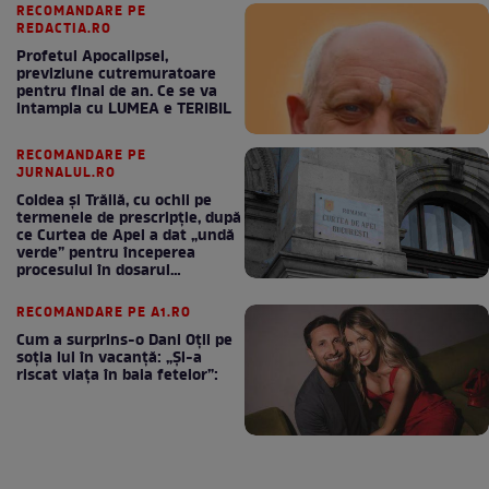
RECOMANDARE PE
REDACTIA.RO
Profetul Apocalipsei,
previziune cutremuratoare
pentru final de an. Ce se va
intampla cu LUMEA e TERIBIL
RECOMANDARE PE
JURNALUL.RO
Coldea și Trăilă, cu ochii pe
termenele de prescripție, după
ce Curtea de Apel a dat „undă
verde” pentru începerea
procesului în dosarul
„Generalilor”
RECOMANDARE PE A1.RO
Cum a surprins-o Dani Oțil pe
soția lui în vacanță: „Și-a
riscat viața în baia fetelor”: