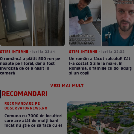
STIRI INTERNE
• ieri la 23:14
STIRI INTERNE
• ieri la 22:32
O româncă a plătit 500 ron pe
Un român a făcut calculul! Cât
noapte pe litoral, dar a fost
l-a costat 5 zile la mare, în
îngrozită de ce a găsit în
România, o familie cu doi adulți
cameră
și un copil
VEZI MAI MULT
RECOMANDĂRI
RECOMANDARE PE
OBSERVATORNEWS.RO
Comuna cu 7.000 de locuitori
care are atât de mulți bani
încât nu știe ce să facă cu ei