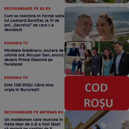
RECOMANDARE PE AS.RO
Cum se menţine în formă soţia
lui Leonard Doroftei, la 51 de
ani. „Secretul” pe care l-a
dezvăluit
ROMANIA TV
Mirabela Grădinaru, mutare de
ultimă oră. Nicuşor Dan, anunţ
despre Prima Doamnă pe
Facebook
ROMANIA TV
Este COD ROŞU. Când vine
urgia în Bucureşti
RECOMANDARE PE ANTENA3.RO
Un moldovean care muncea în
Italia doar de o zi a fost lăsat