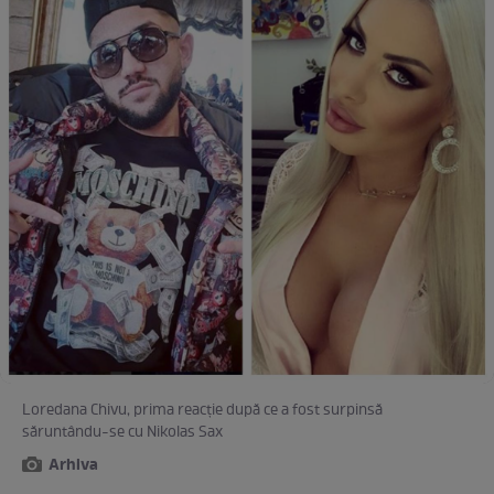
Loredana Chivu, prima reacţie după ce a fost surpinsă
săruntându-se cu Nikolas Sax
Arhiva