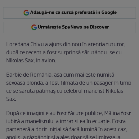
Adaugă-ne ca sursă preferată în Google
Urmărește SpyNews pe Discover
Loredana Chivu a ajuns din nou în atenţia tututor,
după ce recent a fost surprinsă sărutându-se cu
Nikolas Sax, în avion.
Barbie de România, aşa cum mai este numită
sexoasa blondă, a fost filmată de un pasager în timp
ce se săruta pătimaş cu celebrul manelist Nikolas
Sax.
După ce imaginile au fost făcute publice, Mălina fost
iubită a manelistului a intrat şi ea în ecuaţie. Fosta
parteneră a dorit iniţial să facă lumină în acest caz,
apoi s-a răzgândit şi a ales doar să se limiteze la