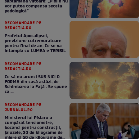
săptămâna viitoare: „Ploile nu
vor putea compensa seceta
pedologică”
RECOMANDARE PE
REDACTIA.RO
Profetul Apocalipsei,
previziune cutremuratoare
pentru final de an. Ce se va
intampla cu LUMEA e TERIBIL
RECOMANDARE PE
REDACTIA.RO
Ce să nu arunci SUB NICI O
FORMA din casă astăzi, de
Schimbarea la Față . Se spune
ca ....
RECOMANDARE PE
JURNALUL.RO
Ministerul lui Pîslaru a
cumpărat tensiometre,
bocanci pentru construcții,
jaluzele, 30 de kilograme de
miere și 50 de kilograme de