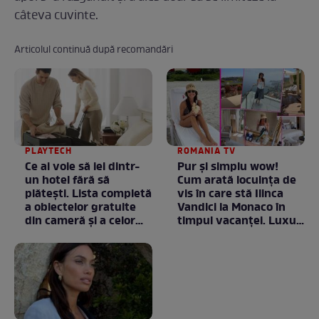
câteva cuvinte.
Articolul continuă după recomandări
PLAYTECH
ROMANIA TV
Ce ai voie să iei dintr-
Pur și simplu wow!
un hotel fără să
Cum arată locuința de
plătești. Lista completă
vis în care stă Ilinca
a obiectelor gratuite
Vandici la Monaco în
din cameră și a celor
timpul vacanței. Luxul
care rămân
e în starea lui pură.
proprietatea unității
Totul arată ca în filme!
/ GALERIE FOTO