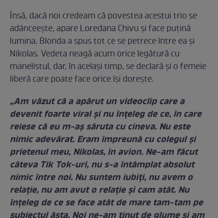
Însă, dacă noi credeam că povestea acestui trio se
adânceeşte, apare Loredana Chivu şi face puţină
lumina. Blonda a spus tot ce se petrece între ea şi
Nikolas. Vedeta neagă acum orice legătură cu
manelistul, dar, în acelaşi timp, se declară şi o femeie
liberă care poate face orice îşi doreşte.
„Am văzut că a apărut un videoclip care a
devenit foarte viral şi nu înţeleg de ce, în care
reiese că eu m-aş săruta cu cineva. Nu este
nimic adevărat. Eram împreună cu colegul şi
prietenul meu, Nikolas, în avion. Ne-am făcut
câteva Tik Tok-uri, nu s-a întâmplat absolut
nimic între noi. Nu suntem iubiţi, nu avem o
relaţie, nu am avut o relaţie şi cam atât. Nu
înţeleg de ce se face atât de mare tam-tam pe
subiectul ăsta. Noi ne-am ţinut de glume şi am