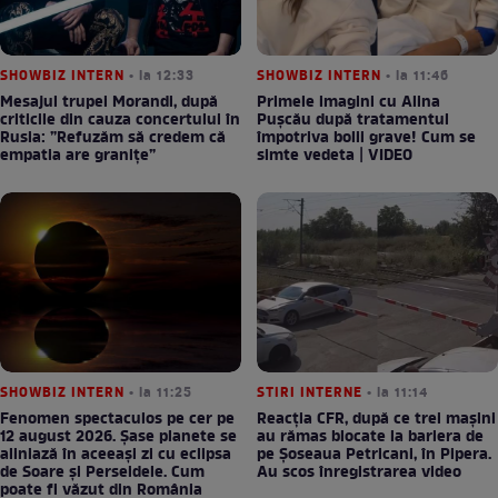
SHOWBIZ INTERN
• la 12:33
SHOWBIZ INTERN
• la 11:46
Mesajul trupei Morandi, după
Primele imagini cu Alina
criticile din cauza concertului în
Pușcău după tratamentul
Rusia: ”Refuzăm să credem că
împotriva bolii grave! Cum se
empatia are granițe”
simte vedeta | VIDEO
SHOWBIZ INTERN
• la 11:25
STIRI INTERNE
• la 11:14
Fenomen spectaculos pe cer pe
Reacția CFR, după ce trei mașini
12 august 2026. Șase planete se
au rămas blocate la bariera de
aliniază în aceeași zi cu eclipsa
pe Șoseaua Petricani, în Pipera.
de Soare și Perseidele. Cum
Au scos înregistrarea video
poate fi văzut din România