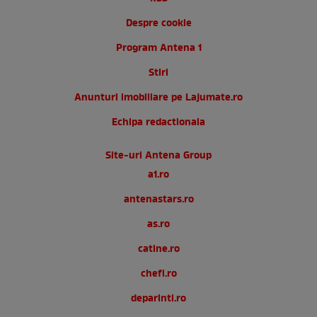
Despre cookie
Program Antena 1
Stiri
Anunturi imobiliare pe Lajumate.ro
Echipa redactionala
Site-uri Antena Group
a1.ro
antenastars.ro
as.ro
catine.ro
chefi.ro
deparinti.ro