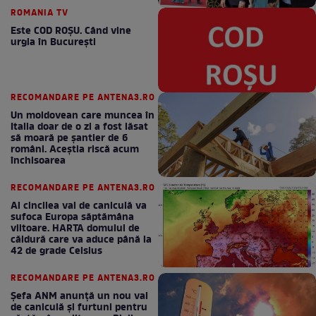
ROMANIA TV
Este COD ROŞU. Când vine
urgia în Bucureşti
RECOMANDARE PE ANTENA3.RO
Un moldovean care muncea în
Italia doar de o zi a fost lăsat
să moară pe şantier de 6
români. Aceștia riscă acum
închisoarea
RECOMANDARE PE ANTENA3.RO
Al cincilea val de caniculă va
sufoca Europa săptămâna
viitoare. HARTA domului de
căldură care va aduce până la
42 de grade Celsius
RECOMANDARE PE ANTENA3.RO
Șefa ANM anunță un nou val
de caniculă și furtuni pentru