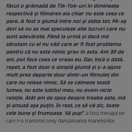
făcut o grămadă de Tik-Tok-uri în dimineaţa
respectivă şi filmarea aia chiar nu este ceea ce
pare. A fost o glumă între noi şi atâta tot. Mi-aş
dori să nu se mai speculeze alte lucruri care nu
sunt adevărate. Până la urmă şi dacă mă
sărutam cu el nu văd care ar fi fost problema
pentru că nu este nimic grav în asta. Am 30 de
ani, pot face ceea ce vreau eu. Dar, încă o dată,
repet, a fost doar o simplă glumă şi s-a ajuns
mult prea departe doar dintr-un filmuleţ din
care nu reiese nimic. Să se calmeze toată
lumea, nu este iubitul meu, nu avem nicio
relaţie. Atât am de spus despre treaba asta, mă
şi amuză aşa puţin. În rest, ce să vă zic, toate
cele bune şi frumoase. Vă pup"
, a fost mesajul pe
care l+a transmis sexy dansatoarea maneliştilor.