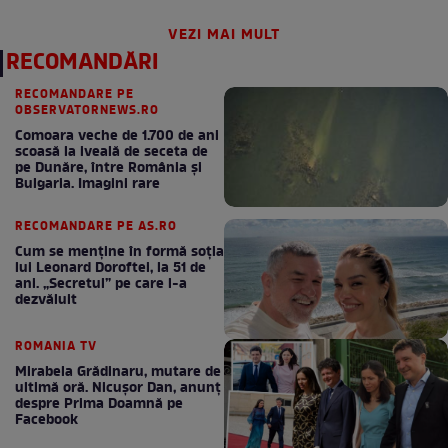
VEZI MAI MULT
RECOMANDĂRI
RECOMANDARE PE
OBSERVATORNEWS.RO
Comoara veche de 1.700 de ani
scoasă la iveală de seceta de
pe Dunăre, între România şi
Bulgaria. Imagini rare
RECOMANDARE PE AS.RO
Cum se menţine în formă soţia
lui Leonard Doroftei, la 51 de
ani. „Secretul” pe care l-a
dezvăluit
ROMANIA TV
Mirabela Grădinaru, mutare de
ultimă oră. Nicuşor Dan, anunţ
despre Prima Doamnă pe
Facebook