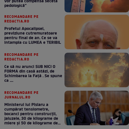
vor putea compensa seceta
pedologică”
RECOMANDARE PE
REDACTIA.RO
Profetul Apocalipsei,
previziune cutremuratoare
pentru final de an. Ce se va
intampla cu LUMEA e TERIBIL
RECOMANDARE PE
REDACTIA.RO
Ce să nu arunci SUB NICI O
FORMA din casă astăzi, de
Schimbarea la Față . Se spune
ca ....
RECOMANDARE PE
JURNALUL.RO
Ministerul lui Pîslaru a
cumpărat tensiometre,
bocanci pentru construcții,
jaluzele, 30 de kilograme de
miere și 50 de kilograme de
cafea