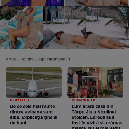
Articolul continuă după recomandări
PLAYTECH
ROMANIA TV
De ce cele mai multe
Cum arată casa din
dintre avioane sunt
Târgu Jiu a Niculinei
albe. Explicația ține și
Stoican. Loredana a
de bani
fost în vizită și a rămas
mască. Nu ai mai văzut