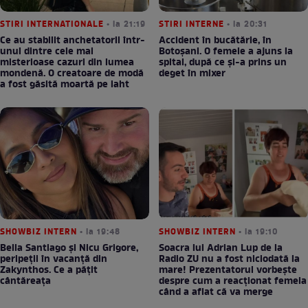
STIRI INTERNATIONALE
• la 21:19
STIRI INTERNE
• la 20:31
Ce au stabilit anchetatorii într-
Accident în bucătărie, în
unul dintre cele mai
Botoșani. O femeie a ajuns la
misterioase cazuri din lumea
spital, după ce și-a prins un
mondenă. O creatoare de modă
deget în mixer
a fost găsită moartă pe iaht
SHOWBIZ INTERN
• la 19:48
SHOWBIZ INTERN
• la 19:10
Bella Santiago și Nicu Grigore,
Soacra lui Adrian Lup de la
peripeții în vacanță din
Radio ZU nu a fost niciodată la
Zakynthos. Ce a pățit
mare! Prezentatorul vorbește
cântăreața
despre cum a reacționat femeia
când a aflat că va merge