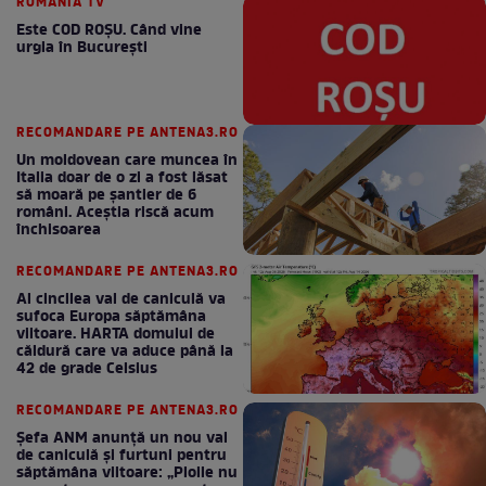
ROMANIA TV
Este COD ROŞU. Când vine
urgia în Bucureşti
RECOMANDARE PE ANTENA3.RO
Un moldovean care muncea în
Italia doar de o zi a fost lăsat
să moară pe şantier de 6
români. Aceștia riscă acum
închisoarea
RECOMANDARE PE ANTENA3.RO
Al cincilea val de caniculă va
sufoca Europa săptămâna
viitoare. HARTA domului de
căldură care va aduce până la
42 de grade Celsius
RECOMANDARE PE ANTENA3.RO
Șefa ANM anunță un nou val
de caniculă și furtuni pentru
săptămâna viitoare: „Ploile nu