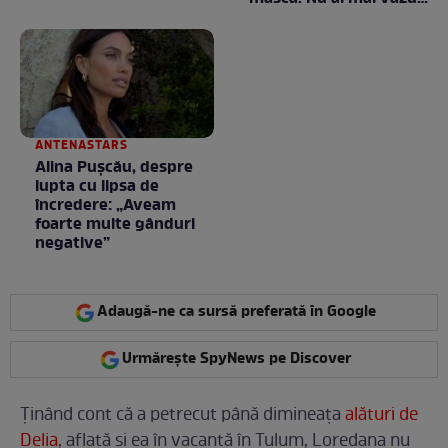
la nimeni așa ceva:
Fără cuvinte / VIDEO
ANTENASTARS
Alina Pușcău, despre
lupta cu lipsa de
încredere: „Aveam
foarte multe gânduri
negative”
Adaugă-ne ca sursă preferată în Google
Urmărește SpyNews pe Discover
Ținând cont că a petrecut până dimineața
alături de
Delia
, aflată și ea în vacanță în Tulum, Loredana nu