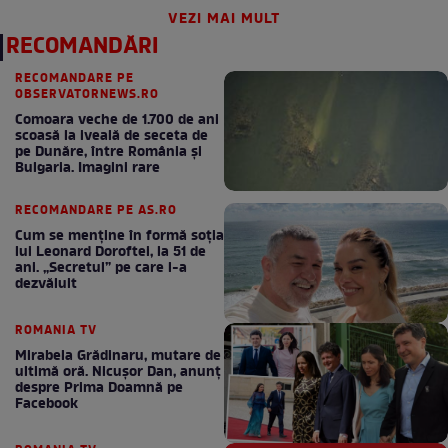
VEZI MAI MULT
RECOMANDĂRI
RECOMANDARE PE
OBSERVATORNEWS.RO
Comoara veche de 1.700 de ani
scoasă la iveală de seceta de
pe Dunăre, între România şi
Bulgaria. Imagini rare
RECOMANDARE PE AS.RO
Cum se menţine în formă soţia
lui Leonard Doroftei, la 51 de
ani. „Secretul” pe care l-a
dezvăluit
ROMANIA TV
Mirabela Grădinaru, mutare de
ultimă oră. Nicuşor Dan, anunţ
despre Prima Doamnă pe
Facebook