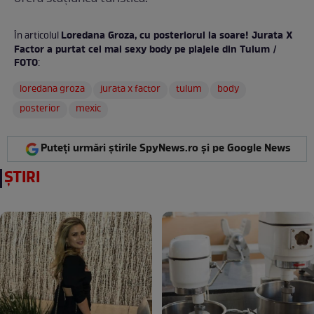
Loredana Groza, cu posteriorul la soare! Jurata X
În articolul
Factor a purtat cel mai sexy body pe plajele din Tulum /
FOTO
:
loredana groza
jurata x factor
tulum
body
posterior
mexic
Puteți urmări știrile SpyNews.ro și pe Google News
ȘTIRI