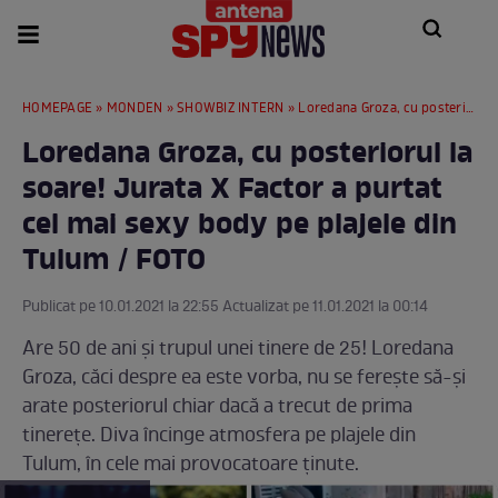
HOMEPAGE
»
MONDEN
»
SHOWBIZ INTERN
» Loredana Groza, cu posteriorul la soare! Jurata X Factor a purtat cel mai sexy body pe plajele din Tulum / FOTO
Loredana Groza, cu posteriorul la
soare! Jurata X Factor a purtat
cel mai sexy body pe plajele din
Tulum / FOTO
Publicat pe 10.01.2021 la 22:55 Actualizat pe 11.01.2021 la 00:14
Are 50 de ani și trupul unei tinere de 25! Loredana
Groza, căci despre ea este vorba, nu se ferește să-și
arate posteriorul chiar dacă a trecut de prima
tinerețe. Diva încinge atmosfera pe plajele din
Tulum, în cele mai provocatoare ținute.