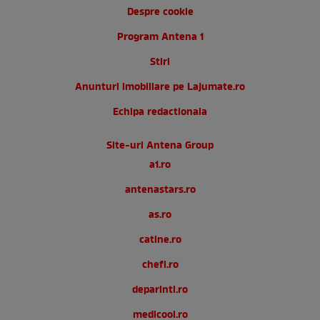
Despre cookie
Program Antena 1
Stiri
Anunturi imobiliare pe Lajumate.ro
Echipa redactionala
Site-uri Antena Group
a1.ro
antenastars.ro
as.ro
catine.ro
chefi.ro
deparinti.ro
medicool.ro