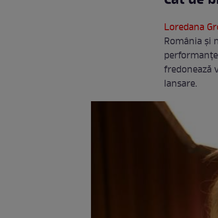
Cât de b
Loredana Gr
România și n
performanțe 
fredonează ve
lansare.