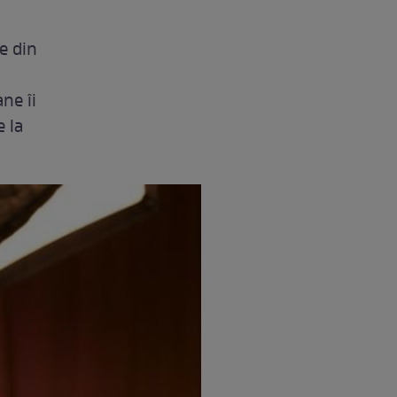
e din
ne îi
e la