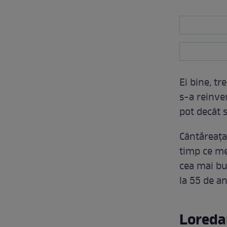
Ei bine, t
s-a reinve
pot decât s
Cântăreața 
timp ce me
cea mai bu
la 55 de an
Loreda