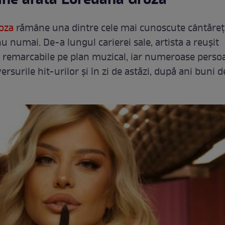
ine arată Loredana Groza
oza
rămâne una dintre cele mai cunoscute cântăreț
u numai. De-a lungul carierei sale, artista a reușit
remarcabile pe plan muzical, iar numeroase persoa
rsurile hit-urilor și în zi de astăzi, după ani buni d