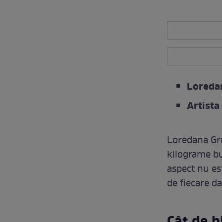
Loredan
Artista
Loredana Gro
kilograme bun
aspect nu es
de fiecare da