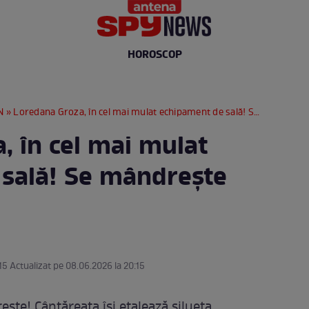
HOROSCOP
N
» Loredana Groza, în cel mai mulat echipament de sală! Se mândrește cu silueta ei
, în cel mai mulat
sală! Se mândrește
15 Actualizat pe 08.06.2026 la 20:15
ște! Cântăreața își etalează silueta