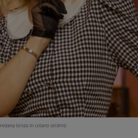
edana Groza în colanți strâmți
k