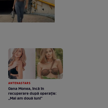
ANTENASTARS
Oana Monea, încă în
recuperare după operație:
„Mai am două luni”