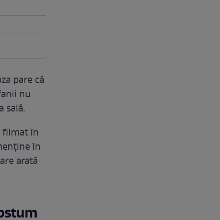
oza pare că
 fanii nu
a sală.
 filmat în
menține în
are arată
costum