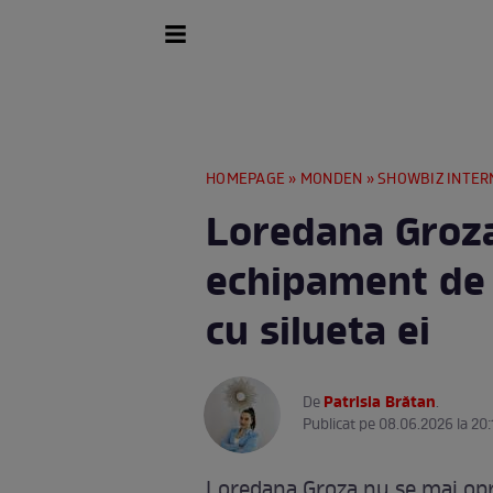
HOMEPAGE
»
MONDEN
»
SHOWBIZ INTER
Loredana Groza
echipament de 
cu silueta ei
Patrisia Brătan
De
.
Publicat pe 08.06.2026 la 20:
Loredana Groza nu se mai opre