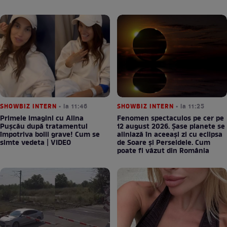
SHOWBIZ INTERN
• la 11:46
SHOWBIZ INTERN
• la 11:25
Primele imagini cu Alina
Fenomen spectaculos pe cer pe
Pușcău după tratamentul
12 august 2026. Șase planete se
împotriva bolii grave! Cum se
aliniază în aceeași zi cu eclipsa
simte vedeta | VIDEO
de Soare și Perseidele. Cum
poate fi văzut din România