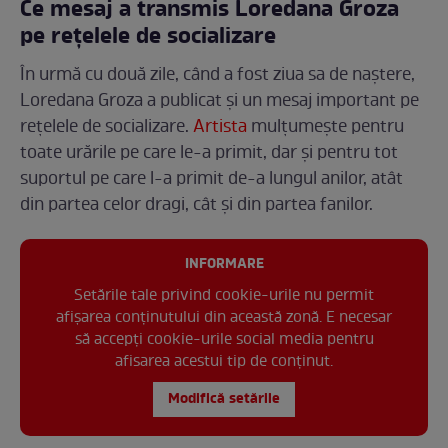
Ce mesaj a transmis Loredana Groza
pe rețelele de socializare
În urmă cu două zile, când a fost ziua sa de naștere,
Loredana Groza a publicat și un mesaj important pe
rețelele de socializare.
Artista
mulțumește pentru
toate urările pe care le-a primit, dar și pentru tot
suportul pe care l-a primit de-a lungul anilor, atât
din partea celor dragi, cât și din partea fanilor.
INFORMARE
Setările tale privind cookie-urile nu permit
afișarea conținutului din această zonă. E necesar
să accepți cookie-urile social media pentru
afisarea acestui tip de conținut.
Modifică setările