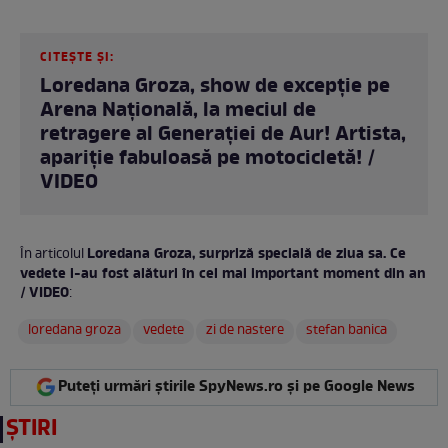
CITEȘTE ȘI:
Loredana Groza, show de excepție pe
Arena Națională, la meciul de
retragere al Generației de Aur! Artista,
apariție fabuloasă pe motocicletă! /
VIDEO
Loredana Groza, surpriză specială de ziua sa. Ce
În articolul
vedete i-au fost alături în cel mai important moment din an
/ VIDEO
:
loredana groza
vedete
zi de nastere
stefan banica
Puteți urmări știrile SpyNews.ro și pe Google News
ȘTIRI