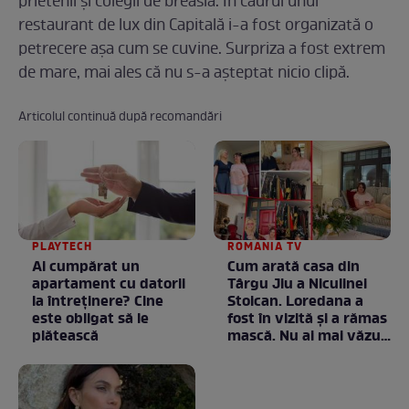
prietenii și colegii de breaslă. În cadrul unui
restaurant de lux din Capitală i-a fost organizată o
petrecere așa cum se cuvine. Surpriza a fost extrem
de mare, mai ales că nu s-a așteptat nicio clipă.
Articolul continuă după recomandări
PLAYTECH
ROMANIA TV
Ai cumpărat un
Cum arată casa din
apartament cu datorii
Târgu Jiu a Niculinei
la întreținere? Cine
Stoican. Loredana a
este obligat să le
fost în vizită și a rămas
plătească
mască. Nu ai mai văzut
la nimeni așa ceva:
Fără cuvinte / VIDEO