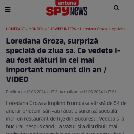
HOMEPAGE
»
MONDEN
»
SHOWBIZ INTERN
» Loredana Groza, surpriză specială de ziua sa. Ce vedete i-au fost alături în cel mai important moment din an / VIDEO
Loredana Groza, surpriză
specială de ziua sa. Ce vedete i-
au fost alături în cel mai
important moment din an /
VIDEO
Publicat pe 12.06.2024 la 17:21 Actualizat pe 12.06.2024 la 17:51
Loredana Groza a împlinit frumoasa vârstă de 54 de
ani, iar prietenii săi i-au făcut o surpriză specială
într-un restaurant de fițe din București. Vedeta s-a
bucurat nespus când i-a văzut și a distribuit mai