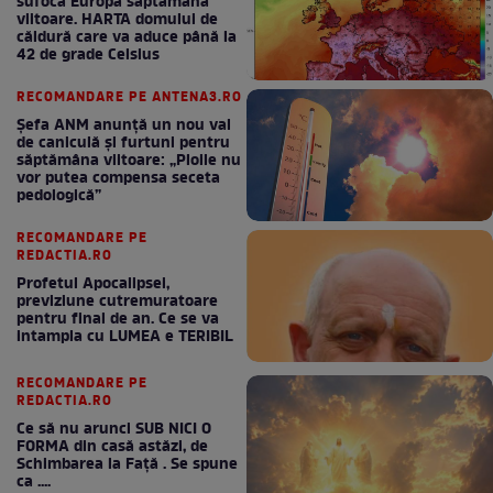
sufoca Europa săptămâna
viitoare. HARTA domului de
căldură care va aduce până la
42 de grade Celsius
RECOMANDARE PE ANTENA3.RO
Șefa ANM anunță un nou val
de caniculă și furtuni pentru
săptămâna viitoare: „Ploile nu
vor putea compensa seceta
pedologică”
RECOMANDARE PE
REDACTIA.RO
Profetul Apocalipsei,
previziune cutremuratoare
pentru final de an. Ce se va
intampla cu LUMEA e TERIBIL
RECOMANDARE PE
REDACTIA.RO
Ce să nu arunci SUB NICI O
FORMA din casă astăzi, de
Schimbarea la Față . Se spune
ca ....