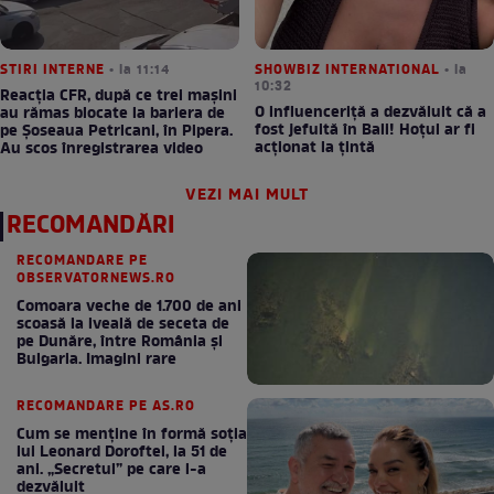
STIRI INTERNE
• la 11:14
SHOWBIZ INTERNATIONAL
• la
10:32
Reacția CFR, după ce trei mașini
O influenceriță a dezvăluit că a
au rămas blocate la bariera de
fost jefuită în Bali! Hoțul ar fi
pe Șoseaua Petricani, în Pipera.
acționat la țintă
Au scos înregistrarea video
VEZI MAI MULT
RECOMANDĂRI
RECOMANDARE PE
OBSERVATORNEWS.RO
Comoara veche de 1.700 de ani
scoasă la iveală de seceta de
pe Dunăre, între România şi
Bulgaria. Imagini rare
RECOMANDARE PE AS.RO
Cum se menţine în formă soţia
lui Leonard Doroftei, la 51 de
ani. „Secretul” pe care l-a
dezvăluit