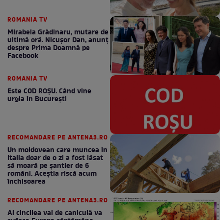
ROMANIA TV
Mirabela Grădinaru, mutare de
ultimă oră. Nicuşor Dan, anunţ
despre Prima Doamnă pe
Facebook
ROMANIA TV
Este COD ROŞU. Când vine
urgia în Bucureşti
RECOMANDARE PE ANTENA3.RO
Un moldovean care muncea în
Italia doar de o zi a fost lăsat
să moară pe şantier de 6
români. Aceștia riscă acum
închisoarea
RECOMANDARE PE ANTENA3.RO
Al cincilea val de caniculă va