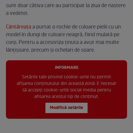
sunt doar câțiva care au participat la ziua de naștere
a vedetei.
Cântăreața
a purtat o rochie de culoare pielii cu un
model în dungi de culoare neagră, fiind mulată pe
corp. Pentru a accesoriza ținuta a avut mai multe
lănțișoare, precum și ochelari de soare.
INFORMARE
Setările tale privind cookie-urile nu permit
afișarea conținutului din această zonă. E necesar
să accepți cookie-urile social media pentru
afisarea acestui tip de conținut.
Modifică setările