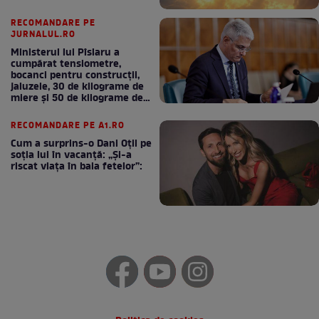
RECOMANDARE PE
JURNALUL.RO
Ministerul lui Pîslaru a
cumpărat tensiometre,
bocanci pentru construcții,
jaluzele, 30 de kilograme de
miere și 50 de kilograme de
cafea
RECOMANDARE PE A1.RO
Cum a surprins-o Dani Oțil pe
soția lui în vacanță: „Și-a
riscat viața în baia fetelor”: