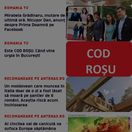
ROMANIA TV
Mirabela Grădinaru, mutare de
ultimă oră. Nicuşor Dan, anunţ
despre Prima Doamnă pe
Facebook
ROMANIA TV
Este COD ROŞU. Când vine
urgia în Bucureşti
RECOMANDARE PE ANTENA3.RO
Un moldovean care muncea în
Italia doar de o zi a fost lăsat
să moară pe şantier de 6
români. Aceștia riscă acum
închisoarea
RECOMANDARE PE ANTENA3.RO
Al cincilea val de caniculă va
sufoca Europa săptămâna