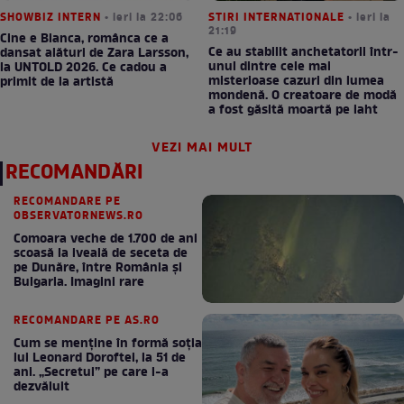
SHOWBIZ INTERN
• ieri la 22:06
STIRI INTERNATIONALE
• ieri la
21:19
Cine e Bianca, românca ce a
Ce au stabilit anchetatorii într-
dansat alături de Zara Larsson,
unul dintre cele mai
la UNTOLD 2026. Ce cadou a
misterioase cazuri din lumea
primit de la artistă
mondenă. O creatoare de modă
a fost găsită moartă pe iaht
VEZI MAI MULT
RECOMANDĂRI
RECOMANDARE PE
OBSERVATORNEWS.RO
Comoara veche de 1.700 de ani
scoasă la iveală de seceta de
pe Dunăre, între România şi
Bulgaria. Imagini rare
RECOMANDARE PE AS.RO
Cum se menţine în formă soţia
lui Leonard Doroftei, la 51 de
ani. „Secretul” pe care l-a
dezvăluit