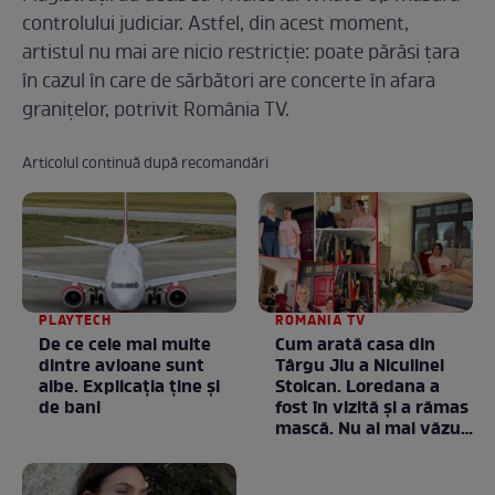
controlului judiciar. Astfel, din acest moment,
artistul nu mai are nicio restricţie: poate părăsi ţara
în cazul în care de sărbători are concerte în afara
graniţelor, potrivit România TV.
Articolul continuă după recomandări
PLAYTECH
ROMANIA TV
De ce cele mai multe
Cum arată casa din
dintre avioane sunt
Târgu Jiu a Niculinei
albe. Explicația ține și
Stoican. Loredana a
de bani
fost în vizită și a rămas
mască. Nu ai mai văzut
la nimeni așa ceva:
Fără cuvinte / VIDEO