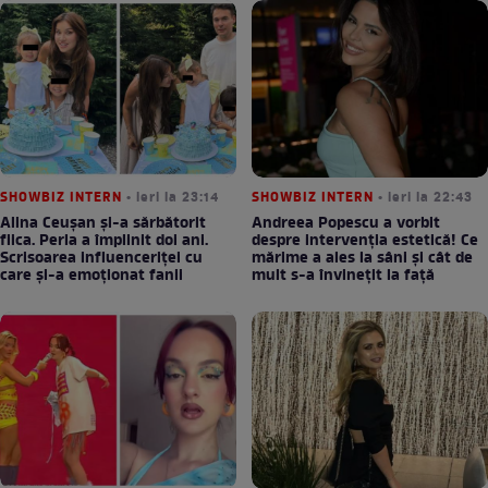
SHOWBIZ INTERN
• ieri la 23:14
SHOWBIZ INTERN
• ieri la 22:43
Alina Ceușan și-a sărbătorit
Andreea Popescu a vorbit
fiica. Perla a împlinit doi ani.
despre intervenția estetică! Ce
Scrisoarea influenceriței cu
mărime a ales la sâni și cât de
care și-a emoționat fanii
mult s-a învinețit la față