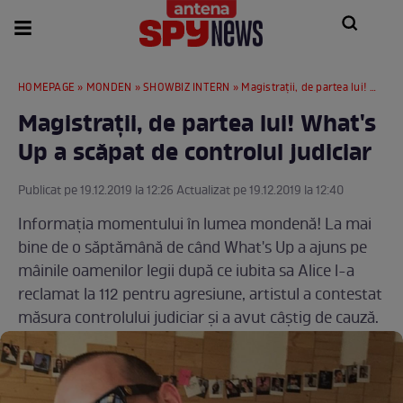
HOMEPAGE
»
MONDEN
»
SHOWBIZ INTERN
» Magistraţii, de partea lui! What's Up a scăpat de controlul judiciar
Magistraţii, de partea lui! What's
Up a scăpat de controlul judiciar
Publicat pe 19.12.2019 la 12:26 Actualizat pe 19.12.2019 la 12:40
Informaţia momentului în lumea mondenă! La mai
bine de o săptămână de când What's Up a ajuns pe
mâinile oamenilor legii după ce iubita sa Alice l-a
reclamat la 112 pentru agresiune, artistul a contestat
măsura controlului judiciar şi a avut câştig de cauză.