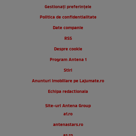
Gestionați preferințele
Politica de confidentialitate
Date companie
RSS
Despre cookie
Program Antena 1
Stiri
Anunturi imobiliare pe Lajumate.ro
Echipa redactionala
Site-uri Antena Group
a1.ro
antenastars.ro
as.ro