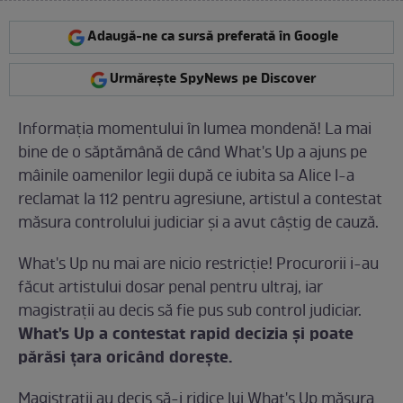
Adaugă-ne ca sursă preferată în Google
Urmărește SpyNews pe Discover
Informaţia momentului în lumea mondenă! La mai
bine de o săptămână de când What's Up a ajuns pe
mâinile oamenilor legii după ce iubita sa Alice l-a
reclamat la 112 pentru agresiune, artistul a contestat
măsura controlului judiciar şi a avut câştig de cauză.
What's Up nu mai are nicio restricţie! Procurorii i-au
făcut artistului dosar penal pentru ultraj, iar
magistraţii au decis să fie pus sub control judiciar.
What's Up a contestat rapid decizia şi poate
părăsi ţara oricând doreşte.
Magistraţii au decis să-i ridice lui What's Up măsura