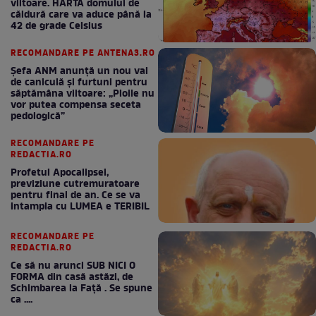
viitoare. HARTA domului de
căldură care va aduce până la
42 de grade Celsius
RECOMANDARE PE ANTENA3.RO
Șefa ANM anunță un nou val
de caniculă și furtuni pentru
săptămâna viitoare: „Ploile nu
vor putea compensa seceta
pedologică”
RECOMANDARE PE
REDACTIA.RO
Profetul Apocalipsei,
previziune cutremuratoare
pentru final de an. Ce se va
intampla cu LUMEA e TERIBIL
RECOMANDARE PE
REDACTIA.RO
Ce să nu arunci SUB NICI O
FORMA din casă astăzi, de
Schimbarea la Față . Se spune
ca ....