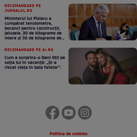
RECOMANDARE PE
JURNALUL.RO
Ministerul lui Pîslaru a
cumpărat tensiometre,
bocanci pentru construcții,
jaluzele, 30 de kilograme de
miere și 50 de kilograme de
cafea
RECOMANDARE PE A1.RO
Cum a surprins-o Dani Oțil pe
soția lui în vacanță: „Și-a
riscat viața în baia fetelor”:
Politica de cookies