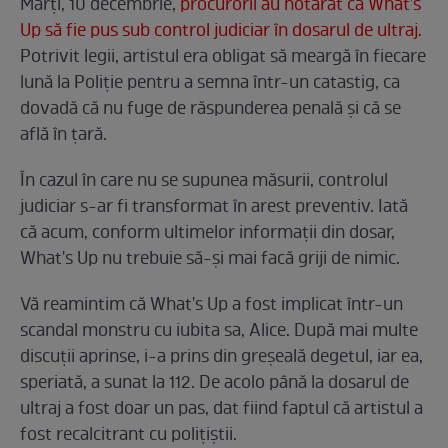
Marţi, 10 decembrie,
procurorii au hotărât ca What's
Up să fie pus sub control judiciar în dosarul de ultraj.
Potrivit legii, artistul era obligat să meargă în fiecare
lună la Poliţie pentru a semna într-un catastig, ca
dovadă că nu fuge de răspunderea penală şi că se
află în ţară.
În cazul în care nu se supunea măsurii, controlul
judiciar s-ar fi transformat în arest preventiv. Iată
că acum, conform ultimelor informaţii din dosar,
What's Up nu trebuie să-şi mai facă griji de nimic.
Vă reamintim că What's Up a fost implicat într-un
scandal monstru cu iubita sa, Alice. După mai multe
discuţii aprinse, i-a prins din greşeală degetul, iar ea,
speriată, a sunat la 112. De acolo până la dosarul de
ultraj a fost doar un pas, dat fiind faptul că artistul a
fost recalcitrant cu poliţiştii.