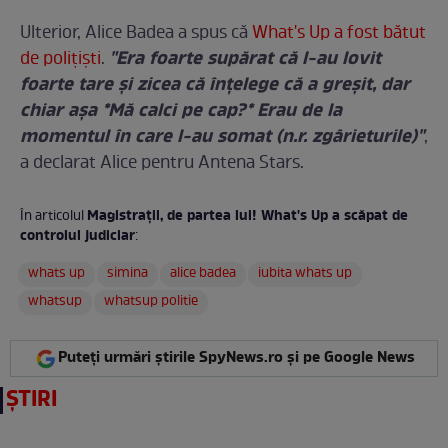
Ulterior, Alice Badea a spus că
What's Up a fost bătut
"Era foarte supărat că l-au lovit
de poliţişti
.
foarte tare şi zicea că înţelege că a greşit, dar
chiar aşa *Mă calci pe cap?* Erau de la
momentul în care l-au somat (n.r. zgârieturile)"
,
a declarat Alice pentru Antena Stars.
Magistraţii, de partea lui! What's Up a scăpat de
În articolul
controlul judiciar
:
whats up
simina
alice badea
iubita whats up
whatsup
whatsup politie
Puteți urmări știrile SpyNews.ro și pe Google News
ȘTIRI