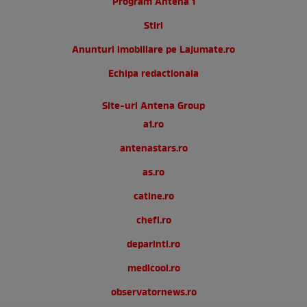
Program Antena 1
Stiri
Anunturi imobiliare pe Lajumate.ro
Echipa redactionala
Site-uri Antena Group
a1.ro
antenastars.ro
as.ro
catine.ro
chefi.ro
deparinti.ro
medicool.ro
observatornews.ro