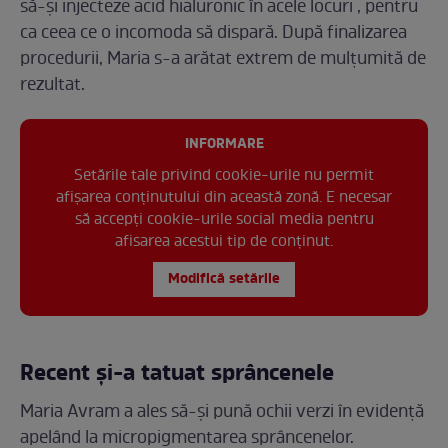
să-și injecteze acid hialuronic în acele locuri , pentru
ca ceea ce o incomoda să dispară. După finalizarea
procedurii, Maria s-a arătat extrem de mulțumită de
rezultat.
INFORMARE
Setările tale privind cookie-urile nu permit
afișarea conținutului din această zonă. E necesar
să accepți cookie-urile social media pentru
afisarea acestui tip de conținut.
Modifică setările
Recent și-a tatuat sprâncenele
Maria Avram a ales să-și pună ochii verzi în evidență
apelând la micropigmentarea sprâncenelor.