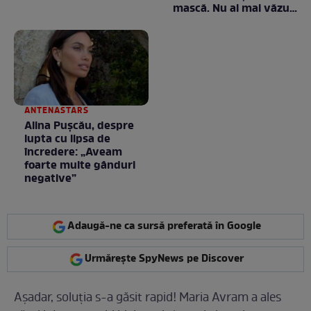
mască. Nu ai mai văzut
la nimeni așa ceva:
Fără cuvinte / VIDEO
ANTENASTARS
Alina Pușcău, despre
lupta cu lipsa de
încredere: „Aveam
foarte multe gânduri
negative”
Adaugă-ne ca sursă preferată în Google
Urmărește SpyNews pe Discover
Așadar, soluția s-a găsit rapid! Maria Avram a ales