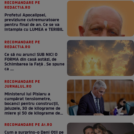
RECOMANDARE PE
REDACTIA.RO
Profetul Apocalipsei,
previziune cutremuratoare
pentru final de an. Ce se va
intampla cu LUMEA e TERIBIL
RECOMANDARE PE
REDACTIA.RO
Ce să nu arunci SUB NICI O
FORMA din casă astăzi, de
Schimbarea la Față . Se spune
ca ....
RECOMANDARE PE
JURNALUL.RO
Ministerul lui Pîslaru a
cumpărat tensiometre,
bocanci pentru construcții,
jaluzele, 30 de kilograme de
miere și 50 de kilograme de
cafea
RECOMANDARE PE A1.RO
Cum a surprins-o Dani Oțil pe