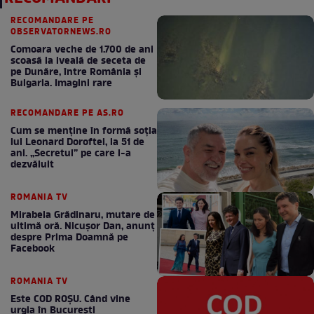
RECOMANDARE PE
OBSERVATORNEWS.RO
Comoara veche de 1.700 de ani
scoasă la iveală de seceta de
pe Dunăre, între România şi
Bulgaria. Imagini rare
RECOMANDARE PE AS.RO
Cum se menţine în formă soţia
lui Leonard Doroftei, la 51 de
ani. „Secretul” pe care l-a
dezvăluit
ROMANIA TV
Mirabela Grădinaru, mutare de
ultimă oră. Nicuşor Dan, anunţ
despre Prima Doamnă pe
Facebook
ROMANIA TV
Este COD ROŞU. Când vine
urgia în Bucureşti