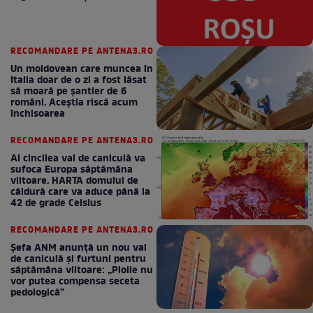
RECOMANDARE PE ANTENA3.RO
Un moldovean care muncea în
Italia doar de o zi a fost lăsat
să moară pe şantier de 6
români. Aceștia riscă acum
închisoarea
RECOMANDARE PE ANTENA3.RO
Al cincilea val de caniculă va
sufoca Europa săptămâna
viitoare. HARTA domului de
căldură care va aduce până la
42 de grade Celsius
RECOMANDARE PE ANTENA3.RO
Șefa ANM anunță un nou val
de caniculă și furtuni pentru
săptămâna viitoare: „Ploile nu
vor putea compensa seceta
pedologică”