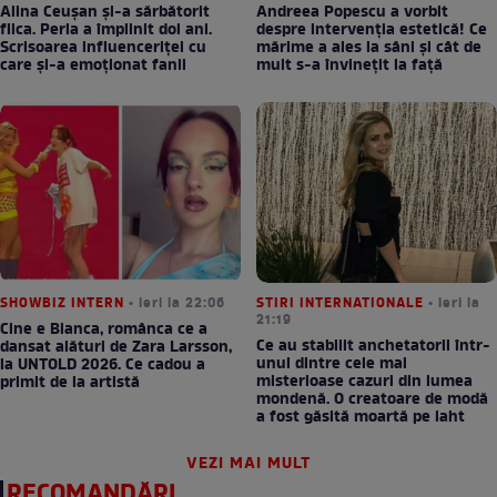
Alina Ceușan și-a sărbătorit
Andreea Popescu a vorbit
fiica. Perla a împlinit doi ani.
despre intervenția estetică! Ce
Scrisoarea influenceriței cu
mărime a ales la sâni și cât de
care și-a emoționat fanii
mult s-a învinețit la față
SHOWBIZ INTERN
• ieri la 22:06
STIRI INTERNATIONALE
• ieri la
21:19
Cine e Bianca, românca ce a
Ce au stabilit anchetatorii într-
dansat alături de Zara Larsson,
unul dintre cele mai
la UNTOLD 2026. Ce cadou a
misterioase cazuri din lumea
primit de la artistă
mondenă. O creatoare de modă
a fost găsită moartă pe iaht
VEZI MAI MULT
RECOMANDĂRI