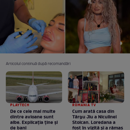
Articolul continuă după recomandări
PLAYTECH
ROMANIA TV
De ce cele mai multe
Cum arată casa din
dintre avioane sunt
Târgu Jiu a Niculinei
albe. Explicația ține și
Stoican. Loredana a
de bani
fost în vizită și a rămas