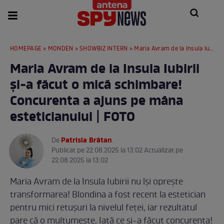
HOMEPAGE
»
MONDEN
»
SHOWBIZ INTERN
» Maria Avram de la Insula Iubirii și-a făcut o mică schimbare! Concurenta a ajuns pe mâna esteticianului | FOTO
Maria Avram de la Insula Iubirii
și-a făcut o mică schimbare!
Concurenta a ajuns pe mâna
esteticianului | FOTO
Patrisia Brătan
De
.
Publicat pe 22.08.2025 la 13:02 Actualizat pe
22.08.2025 la 13:02
Maria Avram de la Insula Iubirii nu își oprește
transformarea! Blondina a fost recent la estetician
pentru mici retușuri la nivelul feței, iar rezultatul
pare că o mulțumește. Iată ce și-a făcut concurenta!