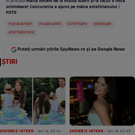
Maria Avram de la Insula Iubirii și-a făcut o mică
În articolul
schimbare! Concurenta a ajuns pe mâna esteticianului |
FOTO
:
maria avram
insula iubirii
schimbare
estetician
acid hialuronic
Puteți urmări știrile SpyNews.ro și pe Google News
ȘTIRI
SHOWBIZ INTERN
• ieri la 23:14
SHOWBIZ INTERN
• ieri la 22:43