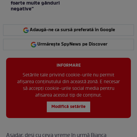
foarte multe gânduri
negative”
Adaugă-ne ca sursă preferată în Google
Urmărește SpyNews pe Discover
INFORMARE
Setările tale privind cookie-urile nu permit
afișarea conținutului din această zonă. E necesar
să accepți cookie-urile social media pentru
afisarea acestui tip de conținut.
Modifică setările
Așadar, deși cu ceva vreme în urmă Bianca