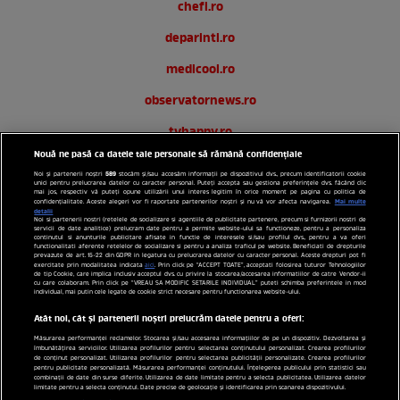
chefi.ro
deparinti.ro
medicool.ro
observatornews.ro
tvhappy.ro
Nouă ne pasă ca datele tale personale să rămână confidențiale
useit.ro
589
Noi și partenerii noștri
stocăm și/sau accesăm informații pe dispozitivul dvs., precum identificatorii cookie
unici pentru prelucrarea datelor cu caracter personal. Puteți accepta sau gestiona preferințele dvs. făcând clic
zutv.ro
mai jos, respectiv vă puteți opune utilizării unui interes legitim în orice moment pe pagina cu politica de
Mai multe
confidențialitate. Aceste alegeri vor fi raportate partenerilor noștri și nu vă vor afecta navigarea.
detalii
Noi si partenerii nostri (retelele de socializare si agentiile de publicitate partenere, precum si furnizorii nostri de
Trends AntenaPLAY
servicii de date analitice) prelucram date pentru a permite website-ului sa functioneze, pentru a personaliza
continutul si anunturile publicitare afisate in functie de interesele si/sau profilul dvs., pentru a va oferi
functionalitati aferente retelelor de socializare si pentru a analiza traficul pe website. Beneficiati de drepturile
AntenaPLAY
prevazute de art. 15-22 din GDPR in legatura cu prelucrarea datelor cu caracter personal. Aceste drepturi pot fi
exercitate prin modalitatea indicata
aici
. Prin click pe “ACCEPT TOATE”, acceptati folosirea tuturor Tehnologiilor
de tip Cookie, care implica inclusiv acceptul dvs. cu privire la stocarea/accesarea informatiilor de catre Vendor-ii
cu care colaboram. Prin click pe “VREAU SA MODIFIC SETARILE INDIVIDUAL” puteti schimba preferintele in mod
individual, mai putin cele legate de cookie strict necesare pentru functionarea website-ului.
Acest site este creat si administrat de Digital Antena Group.
Toate drepturile rezervate.
Atât noi, cât și partenerii noștri prelucrăm datele pentru a oferi:
Măsurarea performanței reclamelor. Stocarea și/sau accesarea informațiilor de pe un dispozitiv. Dezvoltarea și
îmbunătățirea serviciilor. Utilizarea profilurilor pentru selectarea conținutului personalizat. Crearea profilurilor
de conținut personalizat. Utilizarea profilurilor pentru selectarea publicității personalizate. Crearea profilurilor
pentru publicitate personalizată. Măsurarea performanței conținutului. Înțelegerea publicului prin statistici sau
combinații de date din surse diferite. Utilizarea de date limitate pentru a selecta publicitatea. Utilizarea datelor
limitate pentru a selecta conținutul. Date precise de geolocație și identificarea prin scanarea dispozitivului.