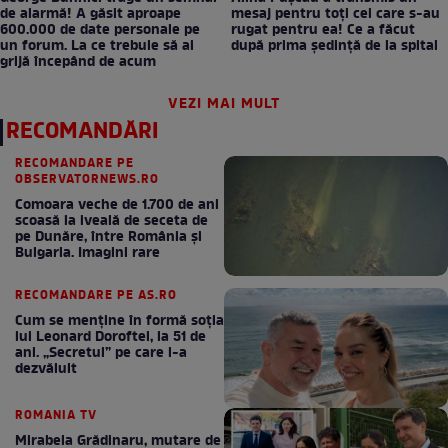
de alarmă! A găsit aproape
mesaj pentru toți cei care s-au
600.000 de date personale pe
rugat pentru ea! Ce a făcut
un forum. La ce trebuie să ai
după prima ședință de la spital
grijă începând de acum
VEZI MAI MULT
RECOMANDĂRI
RECOMANDARE PE
OBSERVATORNEWS.RO
Comoara veche de 1.700 de ani
scoasă la iveală de seceta de
pe Dunăre, între România şi
Bulgaria. Imagini rare
RECOMANDARE PE AS.RO
Cum se menţine în formă soţia
lui Leonard Doroftei, la 51 de
ani. „Secretul” pe care l-a
dezvăluit
ROMANIA TV
Mirabela Grădinaru, mutare de