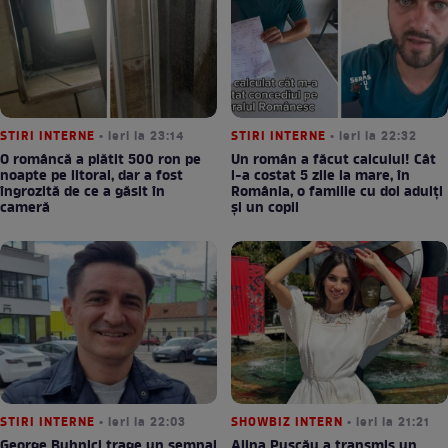
STIRI INTERNE
• ieri la 23:14
STIRI INTERNE
• ieri la 22:32
O româncă a plătit 500 ron pe
Un român a făcut calculul! Cât
noapte pe litoral, dar a fost
l-a costat 5 zile la mare, în
îngrozită de ce a găsit în
România, o familie cu doi adulți
cameră
și un copil
STIRI INTERNE
• ieri la 22:03
SHOWBIZ INTERN
• ieri la 21:21
George Buhnici trage un semnal
Alina Pușcău a transmis un