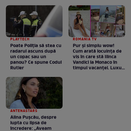
PLAYTECH
ROMANIA TV
Poate Poliția să stea cu
Pur și simplu wow!
radarul ascuns după
Cum arată locuința de
un copac sau un
vis în care stă Ilinca
panou? Ce spune Codul
Vandici la Monaco în
Rutier
timpul vacanței. Luxul
e în starea lui pură.
Totul arată ca în filme!
/ GALERIE FOTO
ANTENASTARS
Alina Pușcău, despre
lupta cu lipsa de
încredere: „Aveam