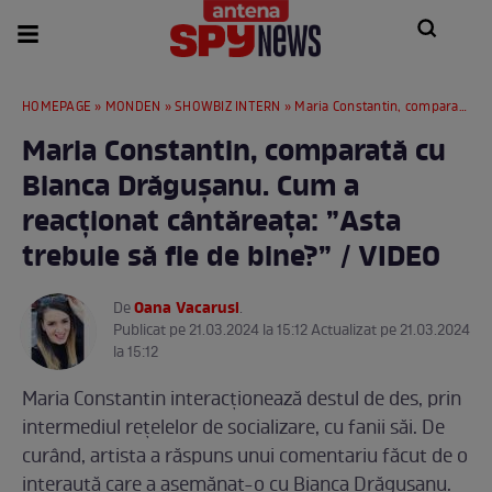
HOMEPAGE
»
MONDEN
»
SHOWBIZ INTERN
» Maria Constantin, comparată cu Bianca Drăgușanu. Cum a reacționat cântăreața: ”Asta trebuie să fie de bine?” / VIDEO
Maria Constantin, comparată cu
Bianca Drăgușanu. Cum a
reacționat cântăreața: ”Asta
trebuie să fie de bine?” / VIDEO
Oana Vacarusi
De
.
Publicat pe 21.03.2024 la 15:12 Actualizat pe 21.03.2024
la 15:12
Maria Constantin interacționează destul de des, prin
intermediul rețelelor de socializare, cu fanii săi. De
curând, artista a răspuns unui comentariu făcut de o
interaută care a asemănat-o cu Bianca Drăgușanu.