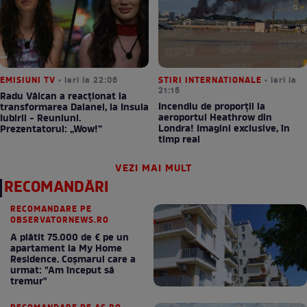
EMISIUNI TV
• ieri la 22:06
STIRI INTERNATIONALE
• ieri la
21:16
Radu Vâlcan a reacționat la
Incendiu de proporții la
transformarea Daianei, la Insula
aeroportul Heathrow din
Iubirii - Reuniuni.
Londra! Imagini exclusive, în
Prezentatorul: „Wow!”
timp real
VEZI MAI MULT
RECOMANDĂRI
RECOMANDARE PE
OBSERVATORNEWS.RO
A plătit 75.000 de € pe un
apartament la My Home
Residence. Coşmarul care a
urmat: "Am început să
tremur"