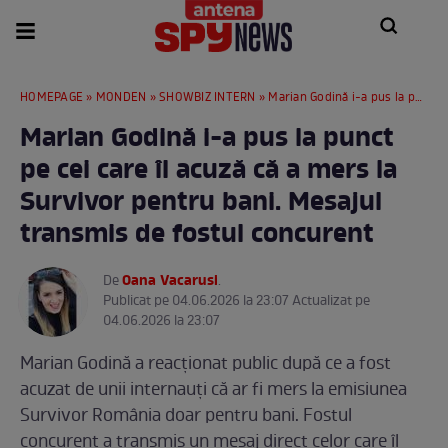
HOMEPAGE
»
MONDEN
»
SHOWBIZ INTERN
» Marian Godină i-a pus la punct pe cei care îl acuză că a mers la Survivor pentru bani. Mesajul transmis de fostul concurent
Marian Godină i-a pus la punct
pe cei care îl acuză că a mers la
Survivor pentru bani. Mesajul
transmis de fostul concurent
Oana Vacarusi
De
.
Publicat pe 04.06.2026 la 23:07 Actualizat pe
04.06.2026 la 23:07
Marian Godină a reacționat public după ce a fost
acuzat de unii internauți că ar fi mers la emisiunea
Survivor România doar pentru bani. Fostul
concurent a transmis un mesaj direct celor care îl