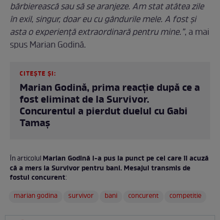
bărbierească sau să se aranjeze. Am stat atâtea zile
în exil, singur, doar eu cu gândurile mele. A fost și
asta o experiență extraordinară pentru mine.”
, a mai
spus Marian Godină.
CITEȘTE ȘI:
Marian Godină, prima reacție după ce a
fost eliminat de la Survivor.
Concurentul a pierdut duelul cu Gabi
Tamaș
Marian Godină i-a pus la punct pe cei care îl acuză
În articolul
că a mers la Survivor pentru bani. Mesajul transmis de
fostul concurent
:
marian godina
survivor
bani
concurent
competitie