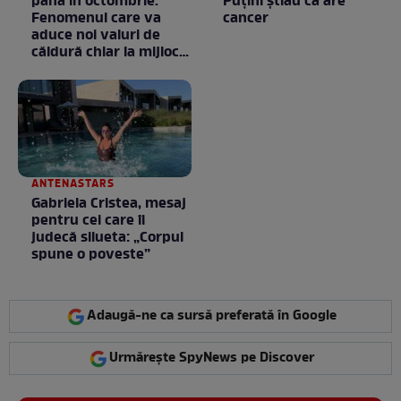
până în octombrie.
Puţini ştiau că are
Fenomenul care va
cancer
aduce noi valuri de
căldură chiar la mijlocul
toamnei
ANTENASTARS
Gabriela Cristea, mesaj
pentru cei care îi
judecă silueta: „Corpul
spune o poveste”
Adaugă-ne ca sursă preferată în Google
Urmărește SpyNews pe Discover