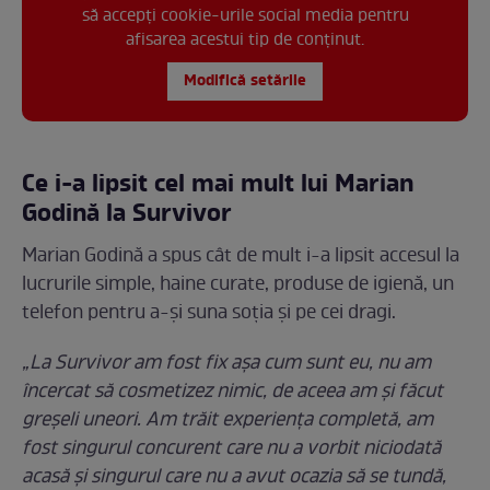
să accepți cookie-urile social media pentru
afisarea acestui tip de conținut.
Modifică setările
Ce i-a lipsit cel mai mult lui Marian
Godină la Survivor
Marian Godină a spus cât de mult i-a lipsit accesul la
lucrurile simple, haine curate, produse de igienă, un
telefon pentru a-și suna soția și pe cei dragi.
„La Survivor am fost fix așa cum sunt eu, nu am
încercat să cosmetizez nimic, de aceea am și făcut
greșeli uneori. Am trăit experiența completă, am
fost singurul concurent care nu a vorbit niciodată
acasă și singurul care nu a avut ocazia să se tundă,