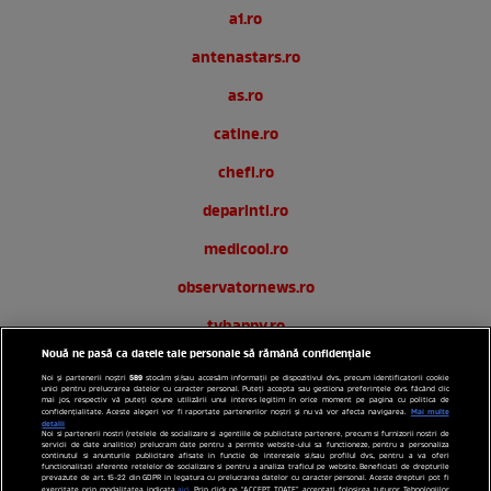
a1.ro
antenastars.ro
as.ro
catine.ro
chefi.ro
deparinti.ro
medicool.ro
observatornews.ro
tvhappy.ro
Nouă ne pasă ca datele tale personale să rămână confidențiale
useit.ro
589
Noi și partenerii noștri
stocăm și/sau accesăm informații pe dispozitivul dvs., precum identificatorii cookie
unici pentru prelucrarea datelor cu caracter personal. Puteți accepta sau gestiona preferințele dvs. făcând clic
zutv.ro
mai jos, respectiv vă puteți opune utilizării unui interes legitim în orice moment pe pagina cu politica de
Mai multe
confidențialitate. Aceste alegeri vor fi raportate partenerilor noștri și nu vă vor afecta navigarea.
detalii
Noi si partenerii nostri (retelele de socializare si agentiile de publicitate partenere, precum si furnizorii nostri de
Trends AntenaPLAY
servicii de date analitice) prelucram date pentru a permite website-ului sa functioneze, pentru a personaliza
continutul si anunturile publicitare afisate in functie de interesele si/sau profilul dvs., pentru a va oferi
functionalitati aferente retelelor de socializare si pentru a analiza traficul pe website. Beneficiati de drepturile
AntenaPLAY
prevazute de art. 15-22 din GDPR in legatura cu prelucrarea datelor cu caracter personal. Aceste drepturi pot fi
exercitate prin modalitatea indicata
aici
. Prin click pe “ACCEPT TOATE”, acceptati folosirea tuturor Tehnologiilor