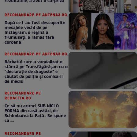
rezultatele, a avut o surpriză
RECOMANDARE PE ANTENA3.RO
După ce i-au fost descoperite
mesajele vechi de pe
Instagram, o regină a
frumuseții a rămas fără
coroană
RECOMANDARE PE ANTENA3.RO
Bărbatul care a vandalizat o
stâncă pe Transfăgărășan cu o
"declaraţie de dragoste" e
căutat de poliție și comisarii
de mediu
RECOMANDARE PE
REDACTIA.RO
Ce să nu arunci SUB NICI O
FORMA din casă astăzi, de
Schimbarea la Față . Se spune
ca ....
RECOMANDARE PE