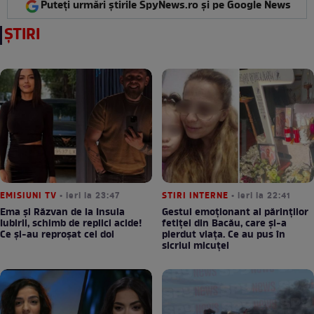
Puteți urmări știrile SpyNews.ro și pe Google News
ȘTIRI
EMISIUNI TV
• ieri la 23:47
STIRI INTERNE
• ieri la 22:41
Ema și Răzvan de la Insula
Gestul emoționant al părinților
Iubirii, schimb de replici acide!
fetiței din Bacău, care și-a
Ce și-au reproșat cei doi
pierdut viața. Ce au pus în
sicriul micuței