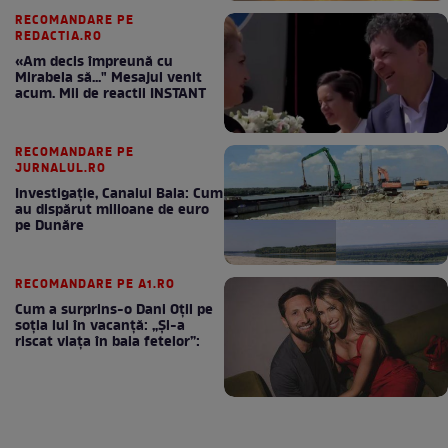
RECOMANDARE PE
REDACTIA.RO
«Am decis împreună cu
Mirabela să..." Mesajul venit
acum. Mii de reactii INSTANT
RECOMANDARE PE
JURNALUL.RO
Investigație, Canalul Bala: Cum
au dispărut milioane de euro
pe Dunăre
RECOMANDARE PE A1.RO
Cum a surprins-o Dani Oțil pe
soția lui în vacanță: „Și-a
riscat viața în baia fetelor”: