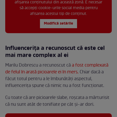
afișarea conținutului din această zonă. E necesar
să accepți cookie-urile social media pentru
afisarea acestui tip de conținut.
Modifică setările
Influencerița a recunoscut că este cel
mai mare complex al ei
Marilu Dobrescu a recunoscut că
a fost complexată
de felul în arată picioarele ei în mers.
Chiar dacă a
făcut totul pentru a le îmbunătăți aspectul,
influencerița spune că nimic nu a fost funcționat.
Cu toate că are picioarele slabe, roșcata a mărturisit
că nu sunt atât de tonifiate pe cât și-ar dori.