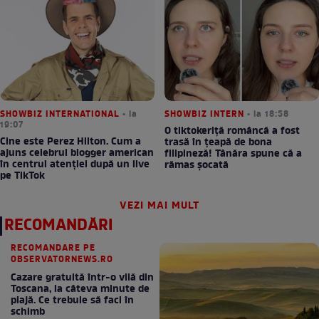
SHOWBIZ INTERNATIONAL
• la
SHOWBIZ INTERN
• la 18:58
19:07
O tiktokeriță româncă a fost
Cine este Perez Hilton. Cum a
trasă în țeapă de bona
ajuns celebrul blogger american
filipineză! Tânăra spune că a
în centrul atenției după un live
rămas șocată
pe TikTok
VEZI MAI MULT
RECOMANDĂRI
RECOMANDARE PE
OBSERVATORNEWS.RO
Cazare gratuită într-o vilă din
Toscana, la câteva minute de
plajă. Ce trebuie să faci în
schimb