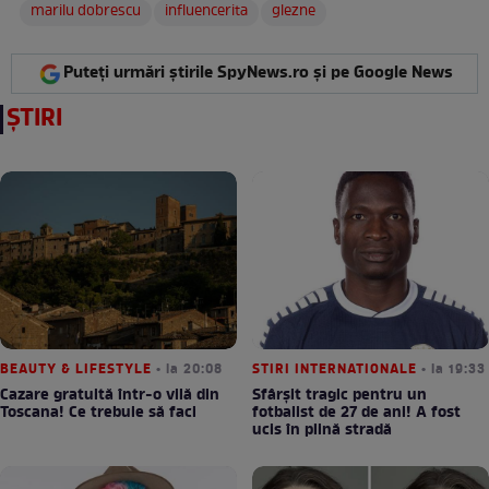
marilu dobrescu
influencerita
glezne
Puteți urmări știrile SpyNews.ro și pe Google News
ȘTIRI
BEAUTY & LIFESTYLE
• la 20:08
STIRI INTERNATIONALE
• la 19:33
Cazare gratuită într-o vilă din
Sfârșit tragic pentru un
Toscana! Ce trebuie să faci
fotbalist de 27 de ani! A fost
ucis în plină stradă