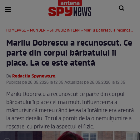
HOMEPAGE
»
MONDEN
»
SHOWBIZ INTERN
» Marilu Dobrescu a recunoscut. Ce parte din corpul bărbatului îi place. La ce este atentă
Marilu Dobrescu a recunoscut. Ce
parte din corpul bărbatului îi
place. La ce este atentă
Redactia Spynews.ro
De
.
Publicat pe 26.05.2026 la 12:35 Actualizat pe 26.05.2026 la 12:35
Marilu Dobrescu a recunoscut ce parte din corpul
bărbatului îi place cel mai mult. Influencerița a
mărturisit că mereu când ieșea la întâlnire era atentă
la acest detaliu. Totul a pornit de la o nemulțumire a
roșcatei cu privire la aspectul ei fizic.