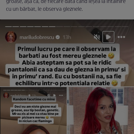
groase, așa că, de fiecare dată când ieșea la întâlnire
cu un bărbat, le observa gleznele.