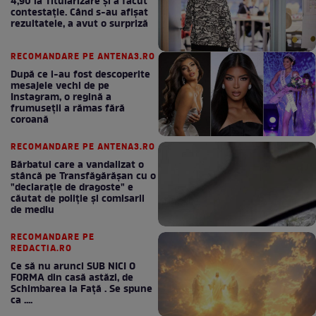
4,90 la Titularizare și a făcut
contestație. Când s-au afișat
rezultatele, a avut o surpriză
RECOMANDARE PE ANTENA3.RO
După ce i-au fost descoperite
mesajele vechi de pe
Instagram, o regină a
frumuseții a rămas fără
coroană
RECOMANDARE PE ANTENA3.RO
Bărbatul care a vandalizat o
stâncă pe Transfăgărășan cu o
"declaraţie de dragoste" e
căutat de poliție și comisarii
de mediu
RECOMANDARE PE
REDACTIA.RO
Ce să nu arunci SUB NICI O
FORMA din casă astăzi, de
Schimbarea la Față . Se spune
ca ....