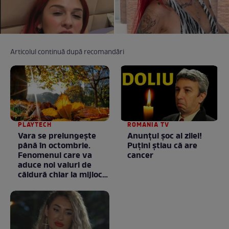
Articolul continuă după recomandări
PLAYTECH
ROMANIA TV
Vara se prelungeşte
Anunţul şoc al zilei!
până în octombrie.
Puţini ştiau că are
Fenomenul care va
cancer
aduce noi valuri de
căldură chiar la mijlocul
toamnei