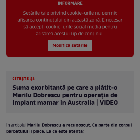
INFORMARE
Setările tale privind cookie-urile nu permit
afișarea conținutului din această zonă. E necesar
să accepți cookie-urile social media pentru
afisarea acestui tip de conținut.
Modifică setările
CITEȘTE ȘI:
Suma exorbitantă pe care a plătit-o
Marilu Dobrescu pentru operația de
implant mamar în Australia | VIDEO
Marilu Dobrescu a recunoscut. Ce parte din corpul
În articolul
bărbatului îi place. La ce este atentă
: