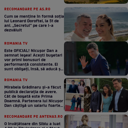
RECOMANDARE PE AS.RO
Cum se menţine în formă soţia
lui Leonard Doroftei, la 51 de
ani. „Secretul” pe care l-a
dezvăluit
ROMANIA TV
Este OFICIAL! Nicușor Dan a
semnat legea! Acești bugetari
vor primi bonusuri de
performanță consistente. Ei
sunt obligați, însă, să aducă și
bani la bugetul de stat
ROMANIA TV
Mirabela Grădinaru și-a făcut
publică declarația de avere.
Cât de bogată este Prima
Doamnă. Partenera lui Nicușor
Dan câștigă un salariu foarte
bun în fiecare lună!
RECOMANDARE PE ANTENA3.RO
O învățătoare din Sibiu a luat