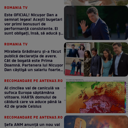
ROMANIA TV
Este OFICIAL! Nicușor Dan a
semnat legea! Acești bugetari
vor primi bonusuri de
performanță consistente. Ei
sunt obligați, însă, să aducă și
bani la bugetul de stat
ROMANIA TV
Mirabela Grădinaru și-a făcut
publică declarația de avere.
Cât de bogată este Prima
Doamnă. Partenera lui Nicușor
Dan câștigă un salariu foarte
bun în fiecare lună!
RECOMANDARE PE ANTENA3.RO
Al cincilea val de caniculă va
sufoca Europa săptămâna
viitoare. HARTA domului de
căldură care va aduce până la
42 de grade Celsius
RECOMANDARE PE ANTENA3.RO
Șefa ANM anunță un nou val