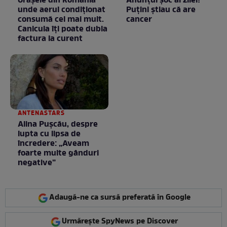
Orașele din România
Anunţul şoc al zilei!
unde aerul condiționat
Puţini ştiau că are
consumă cel mai mult.
cancer
Canicula îți poate dubla
factura la curent
ANTENASTARS
Alina Pușcău, despre
lupta cu lipsa de
încredere: „Aveam
foarte multe gânduri
negative”
Adaugă-ne ca sursă preferată în Google
Urmărește SpyNews pe Discover