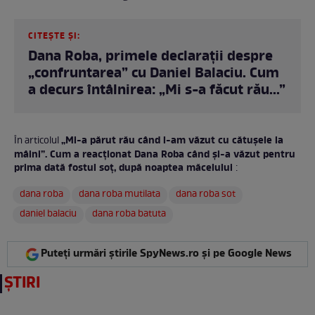
CITEȘTE ȘI:
Dana Roba, primele declarații despre
„confruntarea” cu Daniel Balaciu. Cum
a decurs întâlnirea: „Mi s-a făcut rău...”
„Mi-a părut rău când l-am văzut cu cătușele la
În articolul
mâini”. Cum a reacționat Dana Roba când și-a văzut pentru
prima dată fostul soț, după noaptea măcelului
:
dana roba
dana roba mutilata
dana roba sot
daniel balaciu
dana roba batuta
Puteți urmări știrile SpyNews.ro și pe Google News
ȘTIRI