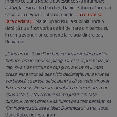
În timp ce Dana Roba a povestit ce s-a întâmplat
astăzi, la ieșirea din Parchet, Daniel Balaciu a încercat
să se facă nevăzut cât mai repede și
a refuzat să
facă declarații.
Make-up artistul a subliniat încă o
dată că nu a fost vorba de infidelitate din partea ei,
în urma zvonurilor cu privire la relația dintre ea și
Beniamin.
„Când am ieșit din Parchet, eu am ieșit plângând în
hohote, am început să plâng, iar el și-a pus bluza pe
cap, și-a tras tricoul pe cap și nu a vrut să îl vadă
presa. Nu a vrut să dea nicio declarație, nu a vrut să
vorbească cu presa deloc pentru că se vede vinovat.
Eu i-am spus. Eu nu am umblat cu nimeni, am mai
spus asta. (...) Nu trebuie să mă justific în fața
nimănui. Avem dreptul să iubim pe acest pământ, să
fim îndrăgostiți, așa a lăsat Dumnezeu”,
a mai spus
Dana Roba, pe Instagram.