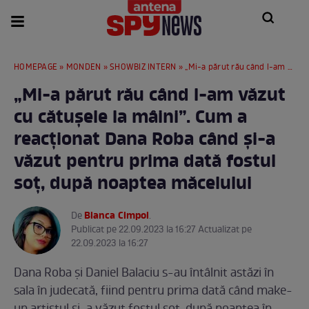
HOMEPAGE
»
MONDEN
»
SHOWBIZ INTERN
» „Mi-a părut rău când l-am văzut cu cătușele la mâini”. Cum a reacționat Dana Roba când și-a văzut pentru prima dată fostul soț, după noaptea măcelului
„Mi-a părut rău când l-am văzut
cu cătușele la mâini”. Cum a
reacționat Dana Roba când și-a
văzut pentru prima dată fostul
soț, după noaptea măcelului
Bianca Cimpoi
De
.
Publicat pe 22.09.2023 la 16:27 Actualizat pe
22.09.2023 la 16:27
Dana Roba și Daniel Balaciu s-au întâlnit astăzi în
sala în judecată, fiind pentru prima dată când make-