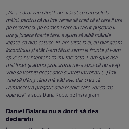
„Mi-a părut rău când l-am văzut cu cătușele la
mâini, pentru că nu îmi venea să cred că el care îi ura
pe pușcăriași, pe oamenii care au făcut pușcărie îi
ura și judeca foarte tare, a ajuns să aibă mâinile
legate, să aibă cătușe. M-am uitat la el, eu plângeam
încontinuu și atât i-am făcut semn la frunte și i-am
spus că nu meritam să îmi faci asta. I-am spus așa
mai încet și atunci procurorul mi-a spus că nu aveți
voie să vorbiți decât dacă sunteți întrebați (...) Îmi
vine să plâng când mă văd așa, dar cred că
Dumnezeu a pregătit deja medici care vor să mă
opereze”,
a spus Dana Roba, pe Instagram.
Daniel Balaciu nu a dorit să dea
declarații