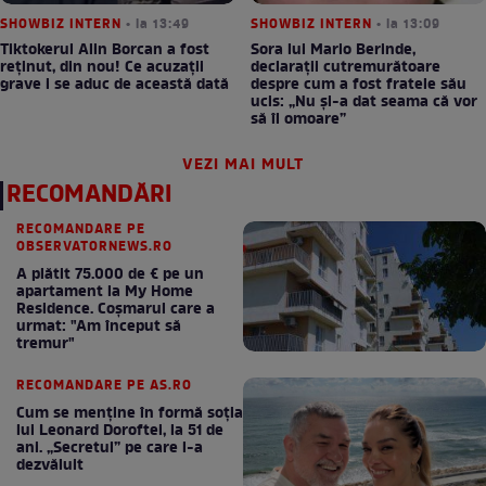
SHOWBIZ INTERN
• la 13:49
SHOWBIZ INTERN
• la 13:09
Tiktokerul Alin Borcan a fost
Sora lui Mario Berinde,
reținut, din nou! Ce acuzații
declarații cutremurătoare
grave i se aduc de această dată
despre cum a fost fratele său
ucis: „Nu și-a dat seama că vor
să îl omoare”
VEZI MAI MULT
RECOMANDĂRI
RECOMANDARE PE
OBSERVATORNEWS.RO
A plătit 75.000 de € pe un
apartament la My Home
Residence. Coşmarul care a
urmat: "Am început să
tremur"
RECOMANDARE PE AS.RO
Cum se menţine în formă soţia
lui Leonard Doroftei, la 51 de
ani. „Secretul” pe care l-a
dezvăluit