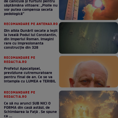
de caniculă și furtuni pentru
săptămâna viitoare: „Ploile nu
vor putea compensa seceta
pedologică”
RECOMANDARE PE ANTENA3.RO
Din albia Dunării secate a ieșit
la iveală Podul lui Constantin,
din Imperiul Roman. Imagini
rare cu impresionanta
construcție din 328
RECOMANDARE PE
REDACTIA.RO
Profetul Apocalipsei,
previziune cutremuratoare
pentru final de an. Ce se va
intampla cu LUMEA e TERIBIL
RECOMANDARE PE
REDACTIA.RO
Ce să nu arunci SUB NICI O
FORMA din casă astăzi, de
Schimbarea la Față . Se spune
ca ....