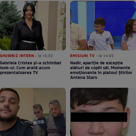
SHOWBIZ INTERN
• la 15:32
EMISIUNI TV
• la 14:55
Gabriela Cristea și-a schimbat
Nadir, apariție de excepție
look-ul. Cum arată acum
alături de copiii săi. Momente
prezentatoarea TV
emoționante în platoul Știrilor
Antena Stars