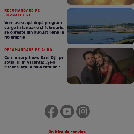
RECOMANDARE PE
JURNALUL.RO
Vom avea apă după program:
curge în ianuarie și februarie,
se oprește din august până în
noiembrie
RECOMANDARE PE A1.RO
Cum a surprins-o Dani Oțil pe
soția lui în vacanță: „Și-a
riscat viața în baia fetelor”:
Politica de cookies