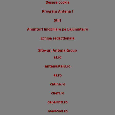
Despre cookie
Program Antena 1
Stiri
Anunturi imobiliare pe Lajumate.ro
Echipa redactionala
Site-uri Antena Group
a1.ro
antenastars.ro
as.ro
catine.ro
chefi.ro
deparinti.ro
medicool.ro