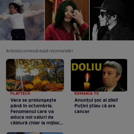
Articolul continuă după recomandări
PLAYTECH
ROMANIA TV
Vara se prelungeşte
Anunţul şoc al zilei!
până în octombrie.
Puţini ştiau că are
Fenomenul care va
cancer
aduce noi valuri de
căldură chiar la mijlocul
toamnei