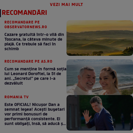
VEZI MAI MULT
RECOMANDĂRI
RECOMANDARE PE
OBSERVATORNEWS.RO
Cazare gratuită într-o vilă din
Toscana, la câteva minute de
plajă. Ce trebuie să faci în
schimb
RECOMANDARE PE AS.RO
Cum se menţine în formă soţia
lui Leonard Doroftei, la 51 de
ani. „Secretul” pe care l-a
dezvăluit
ROMANIA TV
Este OFICIAL! Nicușor Dan a
semnat legea! Acești bugetari
vor primi bonusuri de
performanță consistente. Ei
sunt obligați, însă, să aducă și
bani la bugetul de stat