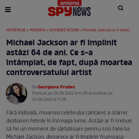
HOMEPAGE
»
MONDEN
»
SHOWBIZ INTERN
» Michael Jackson ar fi împlinit astăzi 64 de ani. Ce s-a întâmplat, de fapt, după moartea controversatului artist
Michael Jackson ar fi împlinit
astăzi 64 de ani. Ce s-a
întâmplat, de fapt, după moartea
controversatului artist
Georgiana Prodan
De
.
Publicat pe 29.08.2022 la 11:28 Actualizat pe
29.08.2022 la 11:28
Fără îndoială, moartea celebrului cântăreț a stârnit
dezbateri febrile în întreaga lume. Astăzi ar fi trebuit
să fie un moment de sărbătoare pentru toți fanii lui
Michael Jaclson, deoarece ar fi împlinit frumoasa