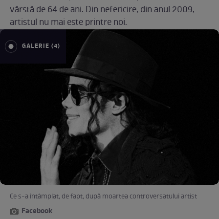
vârstă de 64 de ani. Din nefericire, din anul 2009,
artistul nu mai este printre noi.
GALERIE (4)
Ce s-a întâmplat, de fapt, după moartea controversatului artist
Facebook