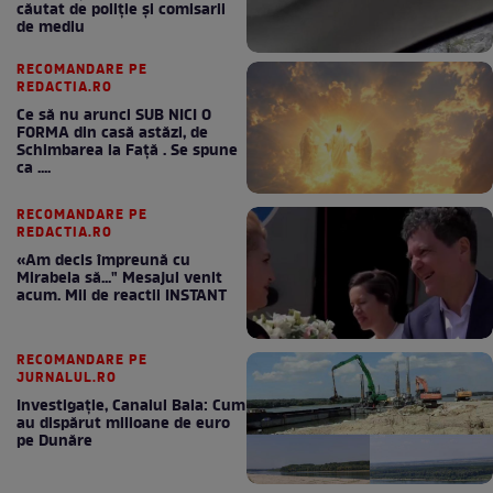
căutat de poliție și comisarii
de mediu
RECOMANDARE PE
REDACTIA.RO
Ce să nu arunci SUB NICI O
FORMA din casă astăzi, de
Schimbarea la Față . Se spune
ca ....
RECOMANDARE PE
REDACTIA.RO
«Am decis împreună cu
Mirabela să..." Mesajul venit
acum. Mii de reactii INSTANT
RECOMANDARE PE
JURNALUL.RO
Investigație, Canalul Bala: Cum
au dispărut milioane de euro
pe Dunăre