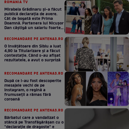
ROMANIA TV
Mirabela Grădinaru și-a făcut
publică declarația de avere.
Cât de bogată este Prima
Doamnă. Partenera lui Nicușor
Dan câștigă un salariu foarte
bun în fiecare lună!
RECOMANDARE PE ANTENA3.RO
O învățătoare din Sibiu a luat
4,90 la Titularizare și a făcut
contestație. Când s-au afișat
rezultatele, a avut o surpriză
RECOMANDARE PE ANTENA3.RO
După ce i-au fost descoperite
mesajele vechi de pe
Instagram, o regină a
frumuseții a rămas fără
coroană
RECOMANDARE PE ANTENA3.RO
Bărbatul care a vandalizat o
stâncă pe Transfăgărășan cu o
"declaraţie de dragoste" e