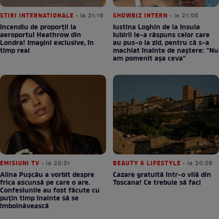
STIRI INTERNATIONALE
• la 21:16
SHOWBIZ INTERN
• la 21:06
Incendiu de proporții la
Iustina Loghin de la Insula
aeroportul Heathrow din
Iubirii le-a răspuns celor care
Londra! Imagini exclusive, în
au pus-o la zid, pentru că s-a
timp real
machiat înainte de naștere: "Nu
am pomenit așa ceva"
EMISIUNI TV
• la 20:31
BEAUTY & LIFESTYLE
• la 20:08
Alina Pușcău a vorbit despre
Cazare gratuită într-o vilă din
frica ascunsă pe care o are.
Toscana! Ce trebuie să faci
Confesiunile au fost făcute cu
puțin timp înainte să se
îmbolnăvească