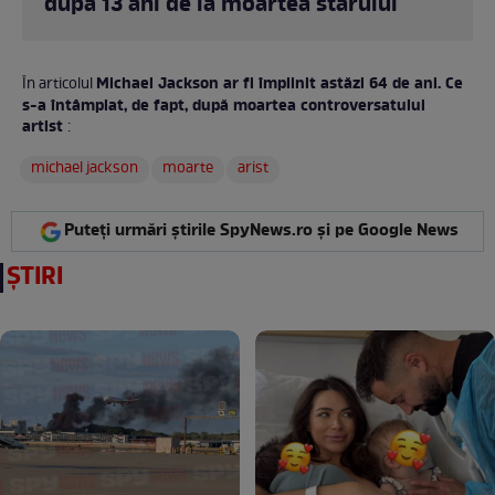
după 13 ani de la moartea starului
Michael Jackson ar fi împlinit astăzi 64 de ani. Ce
În articolul
s-a întâmplat, de fapt, după moartea controversatului
artist
:
michael jackson
moarte
arist
Puteți urmări știrile SpyNews.ro și pe Google News
ȘTIRI