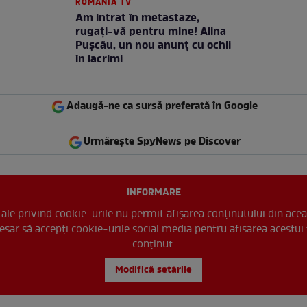
ROMANIA TV
Am intrat în metastaze,
rugaţi-vă pentru mine! Alina
Puşcău, un nou anunţ cu ochii
în lacrimi
Adaugă-ne ca sursă preferată în Google
Urmărește SpyNews pe Discover
INFORMARE
 tale privind cookie-urile nu permit afișarea conținutului din acea
esar să accepți cookie-urile social media pentru afisarea acestui 
conținut.
Modifică setările