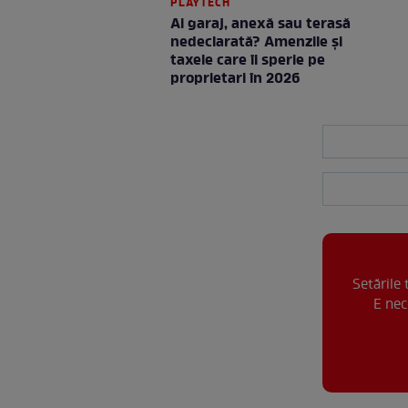
PLAYTECH
Ai garaj, anexă sau terasă
nedeclarată? Amenzile și
taxele care îi sperie pe
proprietari în 2026
Setările
E nec