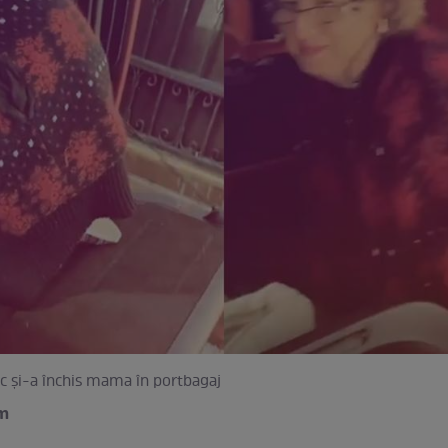
c și-a închis mama în portbagaj
am