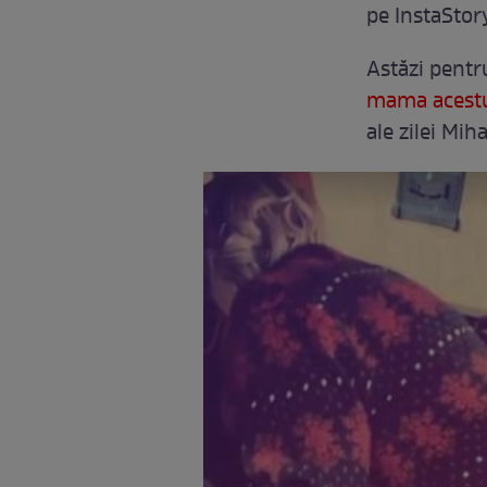
pe InstaStory
Astăzi pentru
mama acest
ale zilei Mih