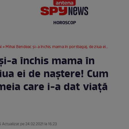
HOROSCOP
N
» Mihai Bendeac și-a închis mama în portbagaj, de ziua ei de naștere! Cum a reacționat femeia care i-a dat viață / VIDEO
și-a închis mama în
iua ei de naștere! Cum
meia care i-a dat viață
6 Actualizat pe 24.02.2021 la 16:23