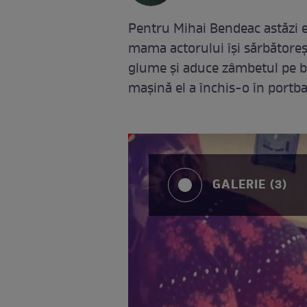
Pentru Mihai Bendeac astăzi e
mama actorului își sărbătoreșt
glume și aduce zâmbetul pe bu
mașină el a închis-o în portb
GALERIE (3)