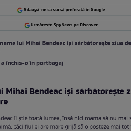
Adaugă-ne ca sursă preferată în Google
Urmărește SpyNews pe Discover
mama lui Mihai Bendeac își sărbătorește ziua d
e
 a închis-o în portbagaj
 Mihai Bendeac își sărbătorește z
re
deac îl știe toată lumea, însă nici mama să nu mai 
imă, căci fiul ei are mare grijă să o posteze mai tot