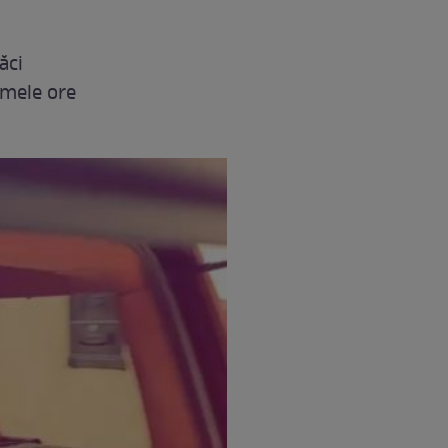
ăci
rimele ore