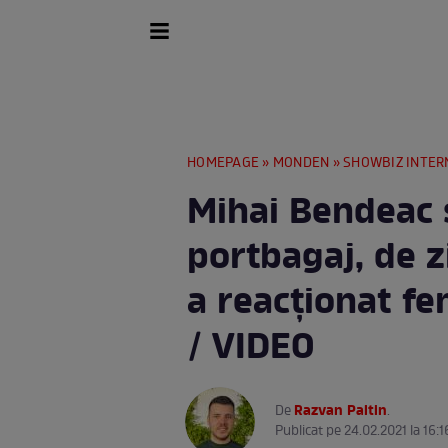
HOMEPAGE
»
MONDEN
»
SHOWBIZ INTER
Mihai Bendeac 
portbagaj, de z
a reacționat fe
/ VIDEO
Razvan Paltin
De
.
Publicat pe 24.02.2021 la 16:1