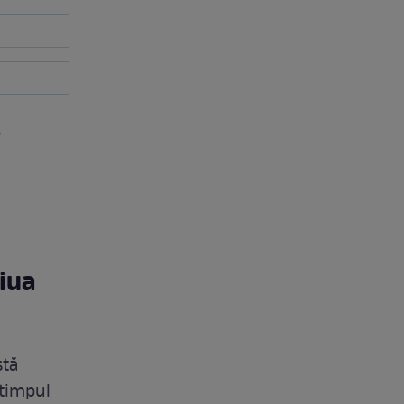
e
iua
stă
 timpul