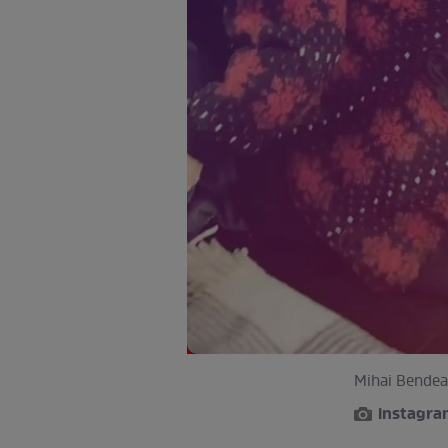
Mihai Bendea
instagr