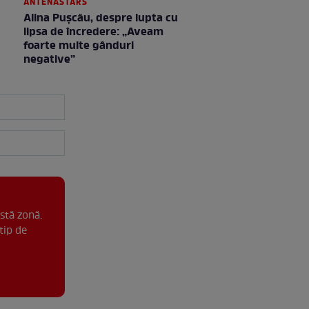
ANTENASTARS
Alina Pușcău, despre lupta cu
lipsa de încredere: „Aveam
foarte multe gânduri
negative”
stă zonă.
tip de