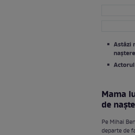
Astăzi 
nașter
Actorul
Mama lui
de naște
Pe Mihai Ben
departe de fa