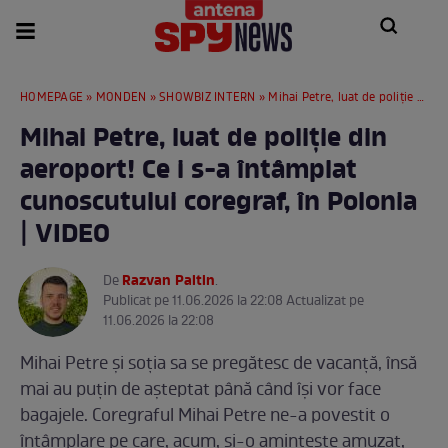
HOMEPAGE
»
MONDEN
»
SHOWBIZ INTERN
» Mihai Petre, luat de poliție din aeroport! Ce i s-a întâmplat cunoscutului coregraf, în Polonia | VIDEO
Mihai Petre, luat de poliție din
aeroport! Ce i s-a întâmplat
cunoscutului coregraf, în Polonia
| VIDEO
Razvan Paltin
De
.
Publicat pe 11.06.2026 la 22:08 Actualizat pe
11.06.2026 la 22:08
Mihai Petre și soția sa se pregătesc de vacanță, însă
mai au puțin de așteptat până când își vor face
bagajele. Coregraful Mihai Petre ne-a povestit o
întâmplare pe care, acum, și-o amintește amuzat,