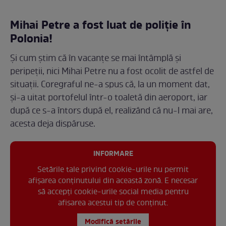
Mihai Petre a fost luat de poliție în
Polonia!
Și cum știm că în vacanțe se mai întâmplă și
peripeții, nici Mihai Petre nu a fost ocolit de astfel de
situații. Coregraful ne-a spus că, la un moment dat,
și-a uitat portofelul într-o toaletă din aeroport, iar
după ce s-a întors după el, realizând că nu-l mai are,
acesta deja dispăruse.
INFORMARE
Setările tale privind cookie-urile nu permit
afișarea conținutului din această zonă. E necesar
să accepți cookie-urile social media pentru
afisarea acestui tip de conținut.
Modifică setările