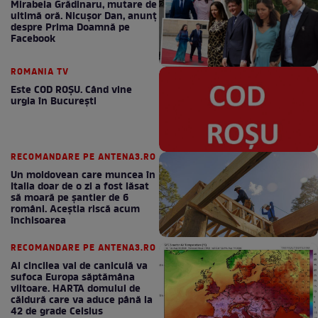
Mirabela Grădinaru, mutare de
ultimă oră. Nicuşor Dan, anunţ
despre Prima Doamnă pe
Facebook
ROMANIA TV
Este COD ROŞU. Când vine
urgia în Bucureşti
RECOMANDARE PE ANTENA3.RO
Un moldovean care muncea în
Italia doar de o zi a fost lăsat
să moară pe şantier de 6
români. Aceștia riscă acum
închisoarea
RECOMANDARE PE ANTENA3.RO
Al cincilea val de caniculă va
sufoca Europa săptămâna
viitoare. HARTA domului de
căldură care va aduce până la
42 de grade Celsius