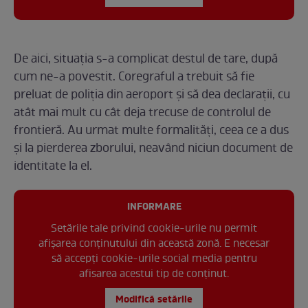
De aici, situația s-a complicat destul de tare, după
cum ne-a povestit. Coregraful a trebuit să fie
preluat de poliția din aeroport și să dea declarații, cu
atât mai mult cu cât deja trecuse de controlul de
frontieră. Au urmat multe formalități, ceea ce a dus
și la pierderea zborului, neavând niciun document de
identitate la el.
INFORMARE
Setările tale privind cookie-urile nu permit
afișarea conținutului din această zonă. E necesar
să accepți cookie-urile social media pentru
afisarea acestui tip de conținut.
Modifică setările