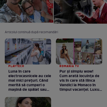
Articolul continuă după recomandări
PLAYTECH
ROMANIA TV
Luna în care
Pur și simplu wow!
electrocasnicele au cele
Cum arată locuința de
mai mici prețuri. Când
vis în care stă Ilinca
merită să cumperi o
Vandici la Monaco în
mașină de spălat sau
timpul vacanței. Luxul
un frigider
e în starea lui pură.
Totul arată ca în filme!
/ GALERIE FOTO