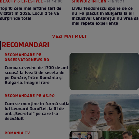
BEAUTY & LIFESTYLE
• la 14:00
SHOWBIZ INTERN
• la 13:11
Top 10 cele mai ieftine țări de
Liviu Teodorescu spune de ce
vizitat în 2026. Locul 2 te va
nu i-a plăcut în Bulgaria la all
surprinde total
inclusive! Cântărețul nu vrea să
mai repete experiența
VEZI MAI MULT
RECOMANDĂRI
RECOMANDARE PE
OBSERVATORNEWS.RO
Comoara veche de 1.700 de ani
scoasă la iveală de seceta de
pe Dunăre, între România şi
Bulgaria. Imagini rare
RECOMANDARE PE AS.RO
Cum se menţine în formă soţia
lui Leonard Doroftei, la 51 de
ani. „Secretul” pe care l-a
dezvăluit
ROMANIA TV