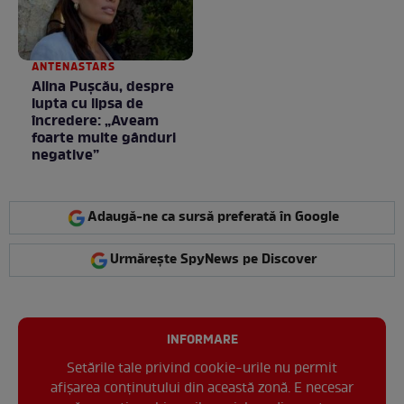
ANTENASTARS
Alina Pușcău, despre
lupta cu lipsa de
încredere: „Aveam
foarte multe gânduri
negative”
Adaugă-ne ca sursă preferată în Google
Urmărește SpyNews pe Discover
INFORMARE
Setările tale privind cookie-urile nu permit
afișarea conținutului din această zonă. E necesar