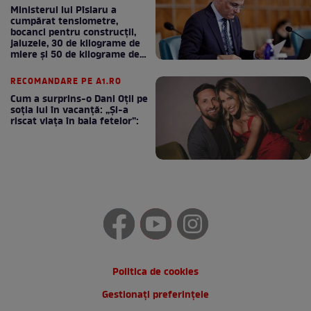
Ministerul lui Pîslaru a
cumpărat tensiometre,
bocanci pentru construcții,
jaluzele, 30 de kilograme de
miere și 50 de kilograme de
cafea
RECOMANDARE PE A1.RO
Cum a surprins-o Dani Oțil pe
soția lui în vacanță: „Și-a
riscat viața în baia fetelor”:
Politica de cookies
Gestionați preferințele