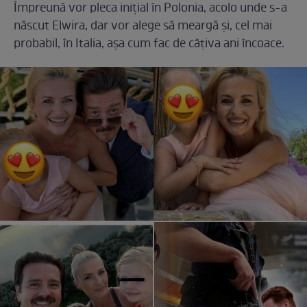
Împreună vor pleca inițial în Polonia, acolo unde s-a
născut Elwira, dar vor alege să meargă și, cel mai
probabil, în Italia, așa cum fac de câțiva ani încoace.