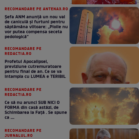
RECOMANDARE PE ANTENA3.RO
Șefa ANM anunță un nou val
de caniculă și furtuni pentru
săptămâna viitoare: „Ploile nu
vor putea compensa seceta
pedologică”
RECOMANDARE PE
REDACTIA.RO
Profetul Apocalipsei,
previziune cutremuratoare
pentru final de an. Ce se va
intampla cu LUMEA e TERIBIL
RECOMANDARE PE
REDACTIA.RO
Ce să nu arunci SUB NICI O
FORMA din casă astăzi, de
Schimbarea la Față . Se spune
ca ....
RECOMANDARE PE
JURNALUL.RO