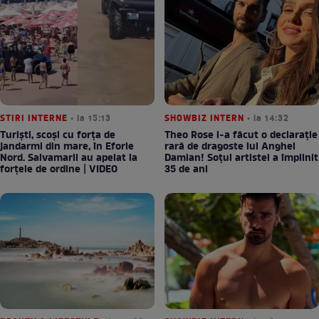
STIRI INTERNE
• la 15:13
SHOWBIZ INTERN
• la 14:32
Turiști, scoși cu forța de
Theo Rose i-a făcut o declarație
jandarmi din mare, în Eforie
rară de dragoste lui Anghel
Nord. Salvamarii au apelat la
Damian! Soțul artistei a împlinit
forțele de ordine | VIDEO
35 de ani