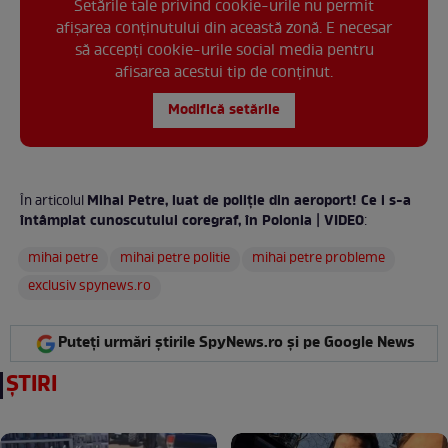
Setările tale privind cookie-urile nu permit
afișarea conținutului din această zonă. E necesar
să accepți cookie-urile social media pentru
afisarea acestui tip de conținut.
Modifică setările
Mihai Petre, luat de poliție din aeroport! Ce i s-a
În articolul
întâmplat cunoscutului coregraf, în Polonia | VIDEO
:
mihai petre
mihai petre politie
mihai petre probleme
exclusiv spynews.ro
Puteți urmări știrile SpyNews.ro și pe Google News
ȘTIRI