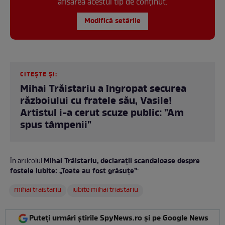
afisarea acestui tip de conținut.
Modifică setările
CITEȘTE ȘI:
Mihai Trăistariu a îngropat securea
războiului cu fratele său, Vasile!
Artistul i-a cerut scuze public: "Am
spus tâmpenii"
Mihai Trăistariu, declarații scandaloase despre
În articolul
fostele iubite: „Toate au fost grăsuțe”
:
mihai traistariu
iubite mihai triastariu
Puteți urmări știrile SpyNews.ro și pe Google News