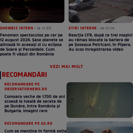
SHOWBIZ INTERN
• la 11:25
STIRI INTERNE
• la 11:14
Fenomen spectaculos pe cer pe
Reacția CFR, după ce trei mașini
12 august 2026. Șase planete se
au rămas blocate la bariera de
aliniază în aceeași zi cu eclipsa
pe Șoseaua Petricani, în Pipera.
de Soare și Perseidele. Cum
Au scos înregistrarea video
poate fi văzut din România
VEZI MAI MULT
RECOMANDĂRI
RECOMANDARE PE
OBSERVATORNEWS.RO
Comoara veche de 1.700 de ani
scoasă la iveală de seceta de
pe Dunăre, între România şi
Bulgaria. Imagini rare
RECOMANDARE PE AS.RO
Cum se menţine în formă soţia