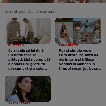
Articolul continuă după recomandări
PLAYTECH
ROMANIA TV
Ce ai voie să iei dintr-
Pur și simplu wow!
un hotel fără să
Cum arată locuința de
plătești. Lista completă
vis în care stă Ilinca
a obiectelor gratuite
Vandici la Monaco în
din cameră și a celor
timpul vacanței. Luxul
care rămân
e în starea lui pură.
proprietatea unității
Totul arată ca în filme!
/ GALERIE FOTO
ANTENASTARS