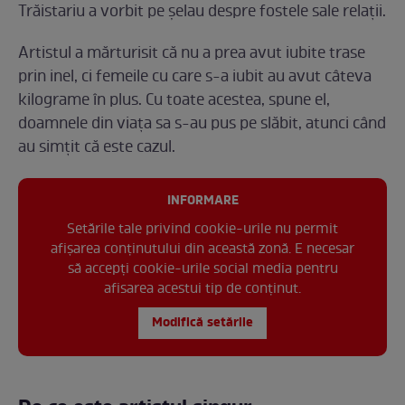
Trăistariu a vorbit pe șelau despre fostele sale relații.
Artistul a mărturisit că nu a prea avut iubite trase
prin inel, ci femeile cu care s-a iubit au avut câteva
kilograme în plus. Cu toate acestea, spune el,
doamnele din viața sa s-au pus pe slăbit, atunci când
au simțit că este cazul.
INFORMARE
Setările tale privind cookie-urile nu permit
afișarea conținutului din această zonă. E necesar
să accepți cookie-urile social media pentru
afisarea acestui tip de conținut.
Modifică setările