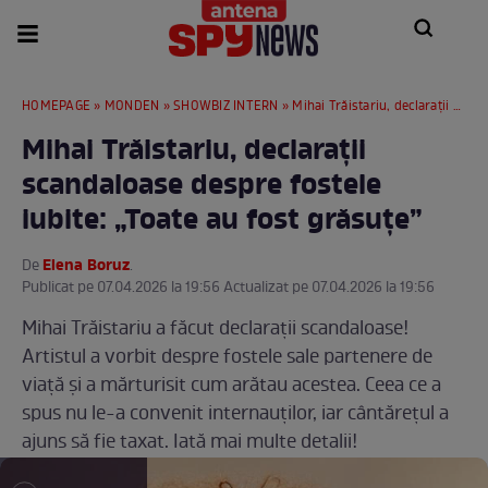
HOMEPAGE
»
MONDEN
»
SHOWBIZ INTERN
» Mihai Trăistariu, declarații scandaloase despre fostele iubite: „Toate au fost grăsuțe”
Mihai Trăistariu, declarații
scandaloase despre fostele
iubite: „Toate au fost grăsuțe”
Elena Boruz
De
.
Publicat pe 07.04.2026 la 19:56 Actualizat pe 07.04.2026 la 19:56
Mihai Trăistariu a făcut declarații scandaloase!
Artistul a vorbit despre fostele sale partenere de
viață și a mărturisit cum arătau acestea. Ceea ce a
spus nu le-a convenit internauților, iar cântărețul a
ajuns să fie taxat. Iată mai multe detalii!