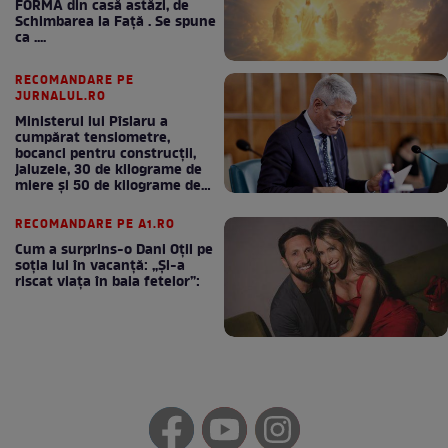
FORMA din casă astăzi, de
Schimbarea la Față . Se spune
ca ....
RECOMANDARE PE
JURNALUL.RO
Ministerul lui Pîslaru a
cumpărat tensiometre,
bocanci pentru construcții,
jaluzele, 30 de kilograme de
miere și 50 de kilograme de
cafea
RECOMANDARE PE A1.RO
Cum a surprins-o Dani Oțil pe
soția lui în vacanță: „Și-a
riscat viața în baia fetelor”: