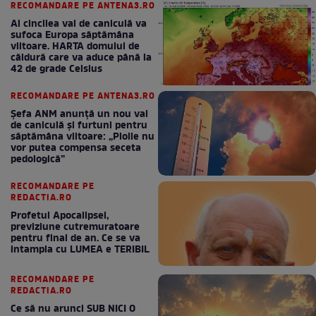
RECOMANDARE PE ANTENA3.RO
Al cincilea val de caniculă va
sufoca Europa săptămâna
viitoare. HARTA domului de
căldură care va aduce până la
42 de grade Celsius
RECOMANDARE PE ANTENA3.RO
Șefa ANM anunță un nou val
de caniculă și furtuni pentru
săptămâna viitoare: „Ploile nu
vor putea compensa seceta
pedologică”
RECOMANDARE PE
REDACTIA.RO
Profetul Apocalipsei,
previziune cutremuratoare
pentru final de an. Ce se va
intampla cu LUMEA e TERIBIL
RECOMANDARE PE
REDACTIA.RO
Ce să nu arunci SUB NICI O