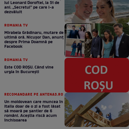
lui Leonard Doroftei, la 51 de
ani. „Secretul” pe care l-a
dezvăluit
ROMANIA TV
Mirabela Grădinaru, mutare de
ultimă oră. Nicuşor Dan, anunţ
despre Prima Doamnă pe
Facebook
ROMANIA TV
Este COD ROŞU. Când vine
urgia în Bucureşti
RECOMANDARE PE ANTENA3.RO
Un moldovean care muncea în
Italia doar de o zi a fost lăsat
să moară pe şantier de 6
români. Aceștia riscă acum
închisoarea