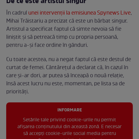
De ce este artistul singur
În cadrul
unei intervenții la emisiunea Spynews Live
,
Mihai Trăistariu a precizat că este un bărbat singur.
Artistul a specificat faptul că simte nevoia să fie
liniștit și să petreacă timp cu propria persoană,
pentru a-și face ordine în gânduri.
Cu toate acestea, nu a negat faptul că este destul de
curtat de femei. Cântărețul a declarat că, în cazul în
care și-ar dori, ar putea să înceapă o nouă relație,
însă acest lucru nu este, momentan, pe lista sa de
priorități.
INFORMARE
Setările tale privind cookie-urile nu permit
afișarea conținutului din această zonă. E necesar
să accepți cookie-urile social media pentru