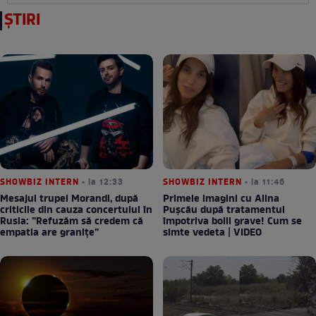
ȘTIRI
SHOWBIZ INTERN
• la 12:33
SHOWBIZ INTERN
• la 11:46
Mesajul trupei Morandi, după
Primele imagini cu Alina
criticile din cauza concertului în
Pușcău după tratamentul
Rusia: ”Refuzăm să credem că
împotriva bolii grave! Cum se
empatia are granițe”
simte vedeta | VIDEO