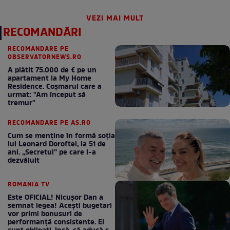
VEZI MAI MULT
RECOMANDĂRI
RECOMANDARE PE
OBSERVATORNEWS.RO
A plătit 75.000 de € pe un
apartament la My Home
Residence. Coşmarul care a
urmat: "Am început să
tremur"
RECOMANDARE PE AS.RO
Cum se menţine în formă soţia
lui Leonard Doroftei, la 51 de
ani. „Secretul” pe care l-a
dezvăluit
ROMANIA TV
Este OFICIAL! Nicușor Dan a
semnat legea! Acești bugetari
vor primi bonusuri de
performanță consistente. Ei