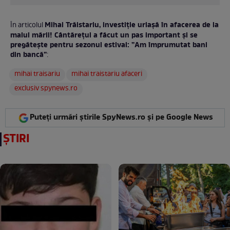
Mihai Trăistariu, investiție uriașă în afacerea de la
În articolul
malul mării! Cântărețul a făcut un pas important și se
pregătește pentru sezonul estival: ”Am împrumutat bani
din bancă”
:
mihai traisariu
mihai traistariu afaceri
exclusiv spynews.ro
Puteți urmări știrile SpyNews.ro și pe Google News
ȘTIRI