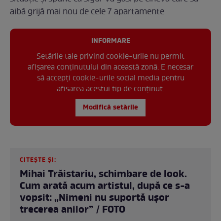
aibă grijă mai nou de cele 7 apartamente
INFORMARE
Setările tale privind cookie-urile nu permit
afișarea conținutului din această zonă. E necesar
să accepți cookie-urile social media pentru
afisarea acestui tip de conținut.
Modifică setările
CITEȘTE ȘI:
Mihai Trăistariu, schimbare de look.
Cum arată acum artistul, după ce s-a
vopsit: „Nimeni nu suportă ușor
trecerea anilor” / FOTO