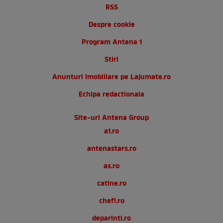
RSS
Despre cookie
Program Antena 1
Stiri
Anunturi imobiliare pe Lajumate.ro
Echipa redactionala
Site-uri Antena Group
a1.ro
antenastars.ro
as.ro
catine.ro
chefi.ro
deparinti.ro