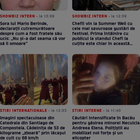
SHOWBIZ INTERN
• la 13:09
SHOWBIZ INTERN
• la 12:39
Sora lui Mario Berinde,
Chefii vin la Summer Well cu
declarații cutremurătoare
cele mai savuroase gustări de
despre cum a fost fratele său
festival. Prima întâlnire cu
ucis: „Nu și-a dat seama că vor
publicul la standul Chefi la
să îl omoare”
cuțite este chiar în această
seară!
STIRI INTERNATIONALE
• la 12:35
STIRI INTERNE
• la 11:40
Imagini spectaculoase din
Căutări intensificate în Bacău
Catedrala din Santiago de
pentru găsirea minorei Neculcia
Compostela. Cădelnița de 53 de
Andreea Elena. Polițiștii au
kilograme „zboară” prin lăcașul
mobilizat noi forțe și un
de cult cu 68 km/h
elicopter