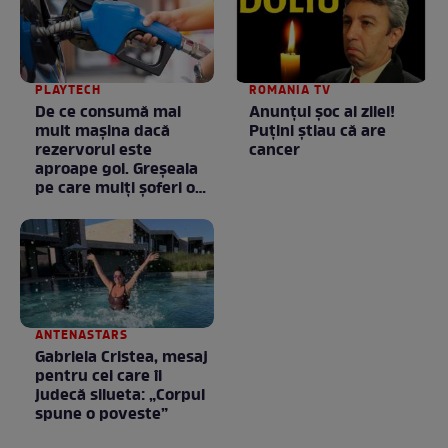
PLAYTECH
ROMANIA TV
De ce consumă mai
Anunţul şoc al zilei!
mult mașina dacă
Puţini ştiau că are
rezervorul este
cancer
aproape gol. Greșeala
pe care mulți șoferi o
fac fără să știe
ANTENASTARS
Gabriela Cristea, mesaj
pentru cei care îi
judecă silueta: „Corpul
spune o poveste”