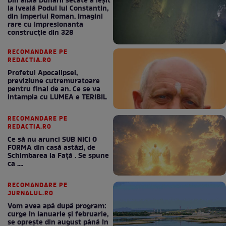
Din albia Dunării secate a ieșit
la iveală Podul lui Constantin,
din Imperiul Roman. Imagini
rare cu impresionanta
construcție din 328
RECOMANDARE PE
REDACTIA.RO
Profetul Apocalipsei,
previziune cutremuratoare
pentru final de an. Ce se va
intampla cu LUMEA e TERIBIL
RECOMANDARE PE
REDACTIA.RO
Ce să nu arunci SUB NICI O
FORMA din casă astăzi, de
Schimbarea la Față . Se spune
ca ....
RECOMANDARE PE
JURNALUL.RO
Vom avea apă după program:
curge în ianuarie și februarie,
se oprește din august până în