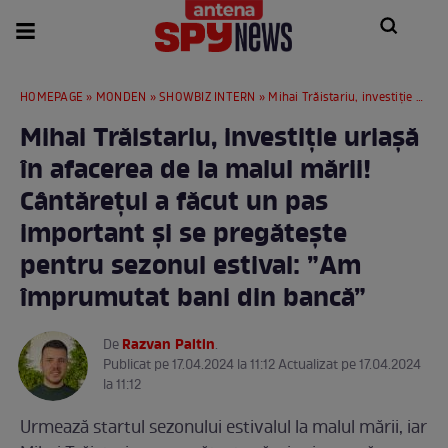
HOMEPAGE
»
MONDEN
»
SHOWBIZ INTERN
» Mihai Trăistariu, investiție uriașă în afacerea de la malul mării! Cântărețul a făcut un pas important și se pregătește pentru sezonul estival: ”Am împrumutat bani din bancă”
Mihai Trăistariu, investiție uriașă
în afacerea de la malul mării!
Cântărețul a făcut un pas
important și se pregătește
pentru sezonul estival: ”Am
împrumutat bani din bancă”
Razvan Paltin
De
.
Publicat pe 17.04.2024 la 11:12 Actualizat pe 17.04.2024
la 11:12
Urmează startul sezonului estivalul la malul mării, iar