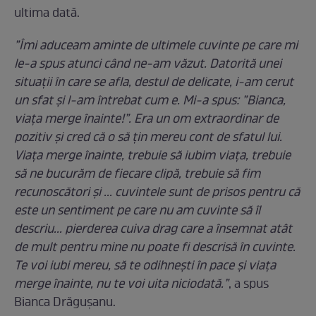
ultima dată.
”Îmi aduceam aminte de ultimele cuvinte pe care mi
le-a spus atunci când ne-am văzut. Datorită unei
situații în care se afla, destul de delicate, i-am cerut
un sfat și l-am întrebat cum e. Mi-a spus: ”Bianca,
viața merge înainte!”. Era un om extraordinar de
pozitiv și cred că o să țin mereu cont de sfatul lui.
Viața merge înainte, trebuie să iubim viața, trebuie
să ne bucurăm de fiecare clipă, trebuie să fim
recunoscători și ... cuvintele sunt de prisos pentru că
este un sentiment pe care nu am cuvinte să îl
descriu... pierderea cuiva drag care a însemnat atât
de mult pentru mine nu poate fi descrisă în cuvinte.
Te voi iubi mereu, să te odihnești în pace și viața
merge înainte, nu te voi uita niciodată.”
, a spus
Bianca Drăgușanu.