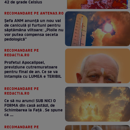
42 de grade Celsius
RECOMANDARE PE ANTENA3.RO
Șefa ANM anunță un nou val
de caniculă și furtuni pentru
săptămâna viitoare: „Ploile nu
vor putea compensa seceta
pedologică”
RECOMANDARE PE
REDACTIA.RO
Profetul Apocalipsei,
previziune cutremuratoare
pentru final de an. Ce se va
intampla cu LUMEA e TERIBIL
RECOMANDARE PE
REDACTIA.RO
Ce să nu arunci SUB NICI O
FORMA din casă astăzi, de
Schimbarea la Față . Se spune
ca ....
RECOMANDARE PE