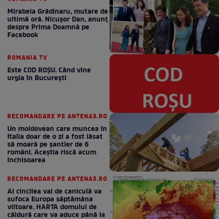
Mirabela Grădinaru, mutare de
ultimă oră. Nicuşor Dan, anunţ
despre Prima Doamnă pe
Facebook
ROMANIA TV
Este COD ROŞU. Când vine
urgia în Bucureşti
RECOMANDARE PE ANTENA3.RO
Un moldovean care muncea în
Italia doar de o zi a fost lăsat
să moară pe şantier de 6
români. Aceștia riscă acum
închisoarea
RECOMANDARE PE ANTENA3.RO
Al cincilea val de caniculă va
sufoca Europa săptămâna
viitoare. HARTA domului de
căldură care va aduce până la