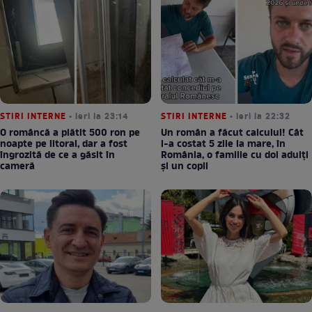
STIRI INTERNE
• ieri la 23:14
STIRI INTERNE
• ieri la 22:32
O româncă a plătit 500 ron pe
Un român a făcut calculul! Cât
noapte pe litoral, dar a fost
l-a costat 5 zile la mare, în
îngrozită de ce a găsit în
România, o familie cu doi adulți
cameră
și un copil