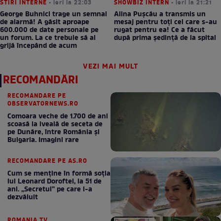
STIRI INTERNE
• ieri la 22:03
SHOWBIZ INTERN
• ieri la 21:21
George Buhnici trage un semnal
Alina Pușcău a transmis un
de alarmă! A găsit aproape
mesaj pentru toți cei care s-au
600.000 de date personale pe
rugat pentru ea! Ce a făcut
un forum. La ce trebuie să ai
după prima ședință de la spital
grijă începând de acum
VEZI MAI MULT
RECOMANDĂRI
RECOMANDARE PE
OBSERVATORNEWS.RO
Comoara veche de 1.700 de ani
scoasă la iveală de seceta de
pe Dunăre, între România şi
Bulgaria. Imagini rare
RECOMANDARE PE AS.RO
Cum se menţine în formă soţia
lui Leonard Doroftei, la 51 de
ani. „Secretul” pe care l-a
dezvăluit
ROMANIA TV