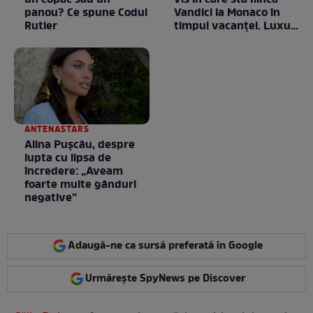
un copac sau un
vis în care stă Ilinca
panou? Ce spune Codul
Vandici la Monaco în
Rutier
timpul vacanței. Luxul
e în starea lui pură.
Totul arată ca în filme!
/ GALERIE FOTO
ANTENASTARS
Alina Pușcău, despre
lupta cu lipsa de
încredere: „Aveam
foarte multe gânduri
negative”
Adaugă-ne ca sursă preferată în Google
Urmărește SpyNews pe Discover