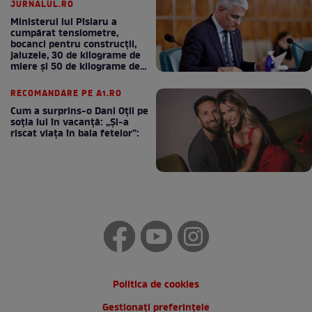
JURNALUL.RO
Ministerul lui Pîslaru a
cumpărat tensiometre,
bocanci pentru construcții,
jaluzele, 30 de kilograme de
miere și 50 de kilograme de
cafea
RECOMANDARE PE A1.RO
Cum a surprins-o Dani Oțil pe
soția lui în vacanță: „Și-a
riscat viața în baia fetelor”:
Politica de cookies
Gestionați preferințele