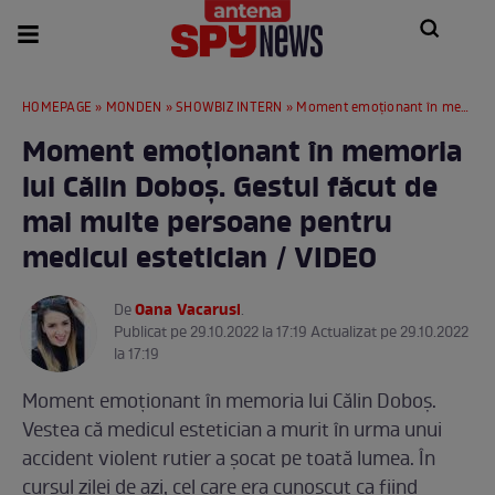
HOMEPAGE
»
MONDEN
»
SHOWBIZ INTERN
» Moment emoționant în memoria lui Călin Doboș. Gestul făcut de mai multe persoane pentru medicul estetician / VIDEO
Moment emoționant în memoria
lui Călin Doboș. Gestul făcut de
mai multe persoane pentru
medicul estetician / VIDEO
Oana Vacarusi
De
.
Publicat pe 29.10.2022 la 17:19 Actualizat pe 29.10.2022
la 17:19
Moment emoționant în memoria lui Călin Doboș.
Vestea că medicul estetician a murit în urma unui
accident violent rutier a șocat pe toată lumea. În
cursul zilei de azi, cel care era cunoscut ca fiind