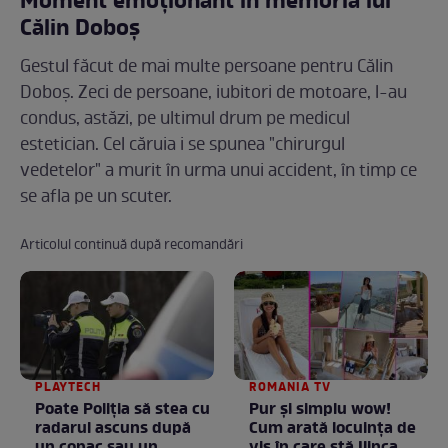
Moment emoționant în memoria lui
Călin Doboș
Gestul făcut de mai multe persoane pentru Călin
Doboș. Zeci de persoane, iubitori de motoare, l-au
condus, astăzi, pe ultimul drum pe medicul
estetician. Cel căruia i se spunea "chirurgul
vedetelor" a murit în urma unui accident, în timp ce
se afla pe un scuter.
Articolul continuă după recomandări
PLAYTECH
ROMANIA TV
Poate Poliția să stea cu
Pur și simplu wow!
radarul ascuns după
Cum arată locuința de