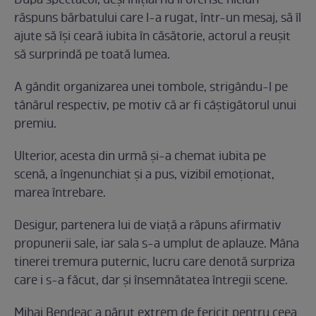
După spectacol, deși inițial nu îi oferise niciun
răspuns bărbatului care l-a rugat, într-un mesaj, să îl
ajute să își ceară iubita în căsătorie, actorul a reușit
să surprindă pe toată lumea.
A gândit organizarea unei tombole, strigându-l pe
tânărul respectiv, pe motiv că ar fi câștigătorul unui
premiu.
Ulterior, acesta din urmă și-a chemat iubita pe
scenă, a îngenunchiat și a pus, vizibil emoționat,
marea întrebare.
Desigur, partenera lui de viață a răpuns afirmativ
propunerii sale, iar sala s-a umplut de aplauze. Mâna
tinerei tremura puternic, lucru care denotă surpriza
care i s-a făcut, dar și însemnătatea întregii scene.
Mihai Bendeac a părut extrem de fericit pentru ceea