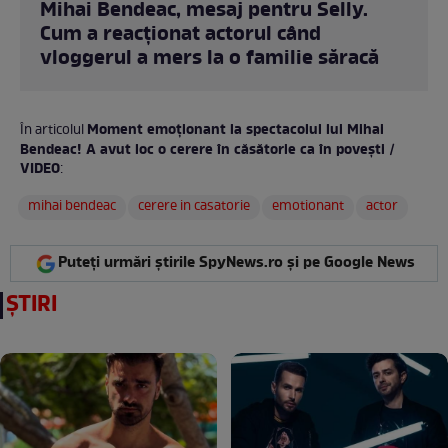
Mihai Bendeac, mesaj pentru Selly.
Cum a reacționat actorul când
vloggerul a mers la o familie săracă
Moment emoționant la spectacolul lui Mihai
În articolul
Bendeac! A avut loc o cerere în căsătorie ca în povești /
VIDEO
:
mihai bendeac
cerere in casatorie
emotionant
actor
Puteți urmări știrile SpyNews.ro și pe Google News
ȘTIRI