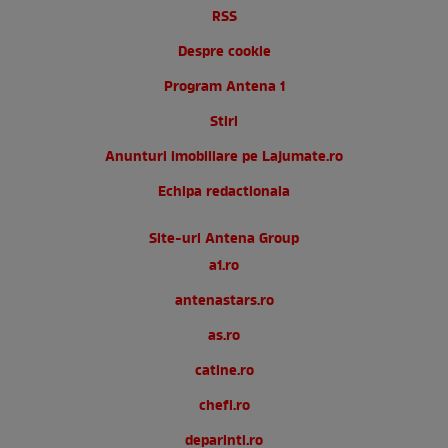
RSS
Despre cookie
Program Antena 1
Stiri
Anunturi imobiliare pe Lajumate.ro
Echipa redactionala
Site-uri Antena Group
a1.ro
antenastars.ro
as.ro
catine.ro
chefi.ro
deparinti.ro