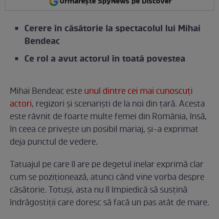
Urmărește SpyNews pe Discover
Cerere în căsătorie la spectacolul lui Mihai
Bendeac
Ce rol a avut actorul în toată povestea
Mihai Bendeac este
unul dintre cei mai cunoscuți
actori
, regizori și scenariști de la noi din țară. Acesta
este râvnit de foarte multe femei din România, însă,
în ceea ce privește un posibil mariaj, și-a exprimat
deja punctul de vedere.
Tatuajul pe care îl are pe degetul inelar exprimă clar
cum se poziționează, atunci când vine vorba despre
căsătorie. Totuși, asta nu îl împiedică să susțină
îndrăgostiții care doresc să facă un pas atât de mare.