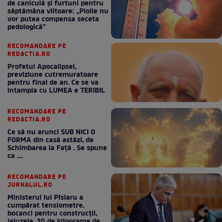
de caniculă și furtuni pentru
săptămâna viitoare: „Ploile nu
vor putea compensa seceta
pedologică”
RECOMANDARE PE
REDACTIA.RO
Profetul Apocalipsei,
previziune cutremuratoare
pentru final de an. Ce se va
intampla cu LUMEA e TERIBIL
RECOMANDARE PE
REDACTIA.RO
Ce să nu arunci SUB NICI O
FORMA din casă astăzi, de
Schimbarea la Față . Se spune
ca ....
RECOMANDARE PE
JURNALUL.RO
Ministerul lui Pîslaru a
cumpărat tensiometre,
bocanci pentru construcții,
jaluzele, 30 de kilograme de