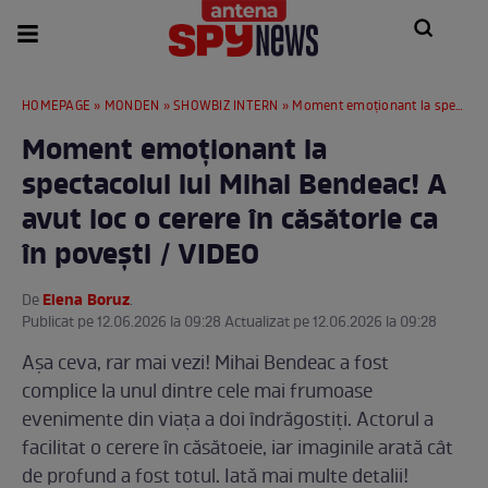
HOMEPAGE
»
MONDEN
»
SHOWBIZ INTERN
» Moment emoționant la spectacolul lui Mihai Bendeac! A avut loc o cerere în căsătorie ca în povești / VIDEO
Moment emoționant la
spectacolul lui Mihai Bendeac! A
avut loc o cerere în căsătorie ca
în povești / VIDEO
Elena Boruz
De
.
Publicat pe 12.06.2026 la 09:28 Actualizat pe 12.06.2026 la 09:28
Așa ceva, rar mai vezi! Mihai Bendeac a fost
complice la unul dintre cele mai frumoase
evenimente din viața a doi îndrăgostiți. Actorul a
facilitat o cerere în căsătoeie, iar imaginile arată cât
de profund a fost totul. Iată mai multe detalii!