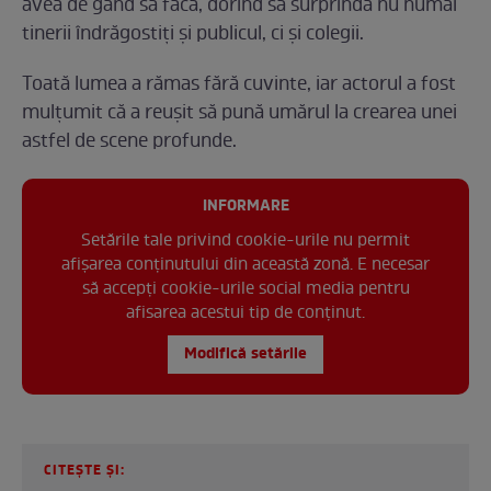
avea de gând să facă, dorind să surprindă nu numai
tinerii îndrăgostiți și publicul, ci și colegii.
Toată lumea a rămas fără cuvinte, iar actorul a fost
mulțumit că a reușit să pună umărul la crearea unei
astfel de scene profunde.
INFORMARE
Setările tale privind cookie-urile nu permit
afișarea conținutului din această zonă. E necesar
să accepți cookie-urile social media pentru
afisarea acestui tip de conținut.
Modifică setările
CITEȘTE ȘI: