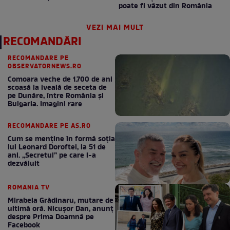
poate fi văzut din România
VEZI MAI MULT
RECOMANDĂRI
RECOMANDARE PE
OBSERVATORNEWS.RO
Comoara veche de 1.700 de ani
scoasă la iveală de seceta de
pe Dunăre, între România şi
Bulgaria. Imagini rare
RECOMANDARE PE AS.RO
Cum se menţine în formă soţia
lui Leonard Doroftei, la 51 de
ani. „Secretul” pe care l-a
dezvăluit
ROMANIA TV
Mirabela Grădinaru, mutare de
ultimă oră. Nicuşor Dan, anunţ
despre Prima Doamnă pe
Facebook