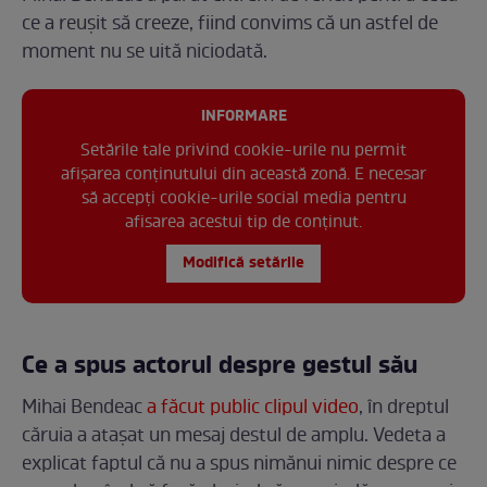
ce a reușit să creeze, fiind convims că un astfel de
moment nu se uită niciodată.
INFORMARE
Setările tale privind cookie-urile nu permit
afișarea conținutului din această zonă. E necesar
să accepți cookie-urile social media pentru
afisarea acestui tip de conținut.
Modifică setările
Ce a spus actorul despre gestul său
Mihai Bendeac
a făcut public clipul video
, în dreptul
căruia a atașat un mesaj destul de amplu. Vedeta a
explicat faptul că nu a spus nimănui nimic despre ce