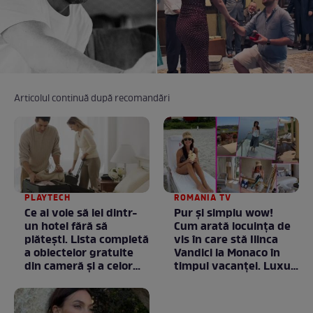
Articolul continuă după recomandări
PLAYTECH
ROMANIA TV
Ce ai voie să iei dintr-
Pur și simplu wow!
un hotel fără să
Cum arată locuința de
plătești. Lista completă
vis în care stă Ilinca
a obiectelor gratuite
Vandici la Monaco în
din cameră și a celor
timpul vacanței. Luxul
care rămân
e în starea lui pură.
proprietatea unității
Totul arată ca în filme!
/ GALERIE FOTO