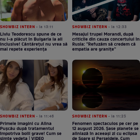
SHOWBIZ INTERN
• la 13:11
SHOWBIZ INTERN
• la 12:33
Liviu Teodorescu spune de ce
Mesajul trupei Morandi, după
nu i-a plăcut în Bulgaria la all
criticile din cauza concertului în
inclusive! Cântărețul nu vrea să
Rusia: ”Refuzăm să credem că
mai repete experiența
empatia are granițe”
SHOWBIZ INTERN
• la 11:46
SHOWBIZ INTERN
• la 11:25
Primele imagini cu Alina
Fenomen spectaculos pe cer pe
Pușcău după tratamentul
12 august 2026. Șase planete se
împotriva bolii grave! Cum se
aliniază în aceeași zi cu eclipsa
simte vedeta | VIDEO
de Soare și Perseidele. Cum