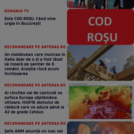
ROMANIA TV
Este COD ROŞU. Când vine
urgia în Bucureşti
RECOMANDARE PE ANTENA3.RO
Un moldovean care muncea în
Italia doar de o zi a fost lăsat
să moară pe şantier de 6
români. Aceștia riscă acum
închisoarea
RECOMANDARE PE ANTENA3.RO
Al cincilea val de caniculă va
sufoca Europa săptămâna
viitoare. HARTA domului de
căldură care va aduce până la
42 de grade Celsius
RECOMANDARE PE ANTENA3.RO
Șefa ANM anunță un nou val