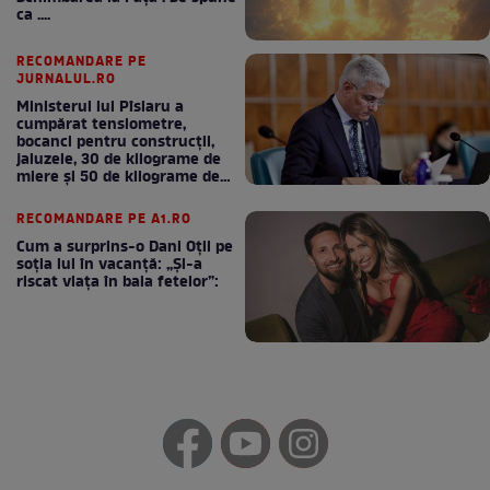
ca ....
RECOMANDARE PE
JURNALUL.RO
Ministerul lui Pîslaru a
cumpărat tensiometre,
bocanci pentru construcții,
jaluzele, 30 de kilograme de
miere și 50 de kilograme de
cafea
RECOMANDARE PE A1.RO
Cum a surprins-o Dani Oțil pe
soția lui în vacanță: „Și-a
riscat viața în baia fetelor”: