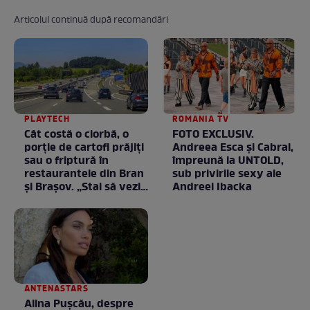
Articolul continuă după recomandări
PLAYTECH
ROMANIA TV
Cât costă o ciorbă, o
FOTO EXCLUSIV.
porţie de cartofi prăjiţi
Andreea Esca şi Cabral,
sau o friptură în
împreună la UNTOLD,
restaurantele din Bran
sub privirile sexy ale
şi Braşov. „Stai să vezi
Andreei Ibacka
ce chirii sunt”
ANTENASTARS
Alina Pușcău, despre