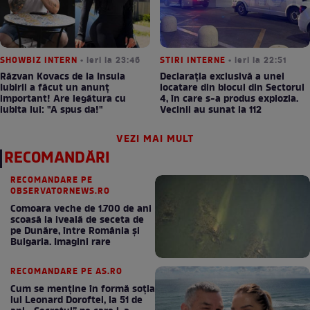
SHOWBIZ INTERN
• ieri la 23:46
STIRI INTERNE
• ieri la 22:51
Răzvan Kovacs de la Insula
Declarația exclusivă a unei
Iubirii a făcut un anunț
locatare din blocul din Sectorul
important! Are legătura cu
4, în care s-a produs explozia.
iubita lui: "A spus da!"
Vecinii au sunat la 112
VEZI MAI MULT
RECOMANDĂRI
RECOMANDARE PE
OBSERVATORNEWS.RO
Comoara veche de 1.700 de ani
scoasă la iveală de seceta de
pe Dunăre, între România şi
Bulgaria. Imagini rare
RECOMANDARE PE AS.RO
Cum se menţine în formă soţia
lui Leonard Doroftei, la 51 de