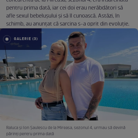
concurentă de la Mireasa, sezonul 4, era însărcinată
pentru prima dată, iar cei doi erau nerăbdători să
afle sexul bebelușului și să îl cunoască. Astăzi, în
schimb, au anunțat că sarcina s-a oprit din evoluție.
GALERIE (3)
Raluca și Ion Șaulescu de la Mireasa, sezonul 4, urmau să devină
părinți pentru prima dată