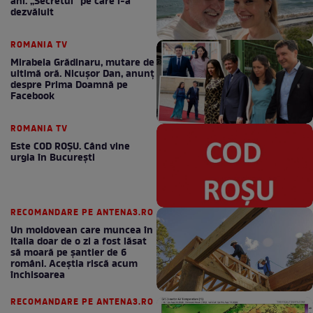
ani. „Secretul” pe care l-a
dezvăluit
ROMANIA TV
Mirabela Grădinaru, mutare de
ultimă oră. Nicuşor Dan, anunţ
despre Prima Doamnă pe
Facebook
ROMANIA TV
Este COD ROŞU. Când vine
urgia în Bucureşti
RECOMANDARE PE ANTENA3.RO
Un moldovean care muncea în
Italia doar de o zi a fost lăsat
să moară pe şantier de 6
români. Aceștia riscă acum
închisoarea
RECOMANDARE PE ANTENA3.RO