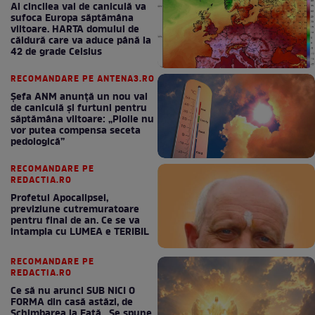
Al cincilea val de caniculă va
sufoca Europa săptămâna
viitoare. HARTA domului de
căldură care va aduce până la
42 de grade Celsius
RECOMANDARE PE ANTENA3.RO
Șefa ANM anunță un nou val
de caniculă și furtuni pentru
săptămâna viitoare: „Ploile nu
vor putea compensa seceta
pedologică”
RECOMANDARE PE
REDACTIA.RO
Profetul Apocalipsei,
previziune cutremuratoare
pentru final de an. Ce se va
intampla cu LUMEA e TERIBIL
RECOMANDARE PE
REDACTIA.RO
Ce să nu arunci SUB NICI O
FORMA din casă astăzi, de
Schimbarea la Față . Se spune