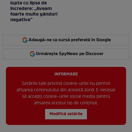
lupta cu lipsa de
încredere: „Aveam
foarte multe gânduri
negative”
Adaugă-ne ca sursă preferată în Google
Urmărește SpyNews pe Discover
INFORMARE
Setările tale privind cookie-urile nu permit
afișarea conținutului din această zonă. E necesar
să accepți cookie-urile social media pentru
afisarea acestui tip de conținut.
Modifică setările