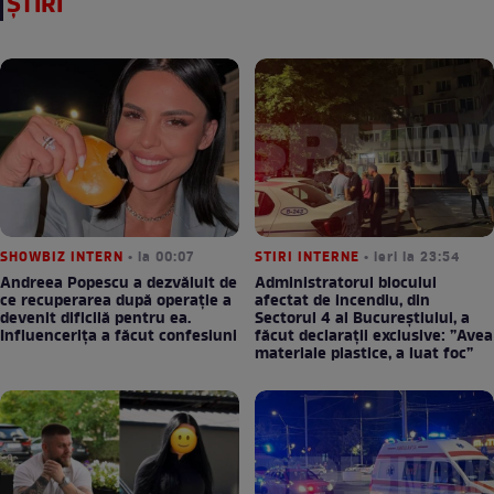
ȘTIRI
SHOWBIZ INTERN
• la 00:07
STIRI INTERNE
• ieri la 23:54
Andreea Popescu a dezvăluit de
Administratorul blocului
ce recuperarea după operație a
afectat de incendiu, din
devenit dificilă pentru ea.
Sectorul 4 al Bucureștiului, a
Influencerița a făcut confesiuni
făcut declarații exclusive: ”Avea
materiale plastice, a luat foc”