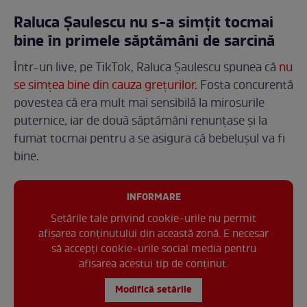
Raluca Șaulescu nu s-a simțit tocmai
bine în primele săptămâni de sarcină
Într-un live, pe TikTok, Raluca Șaulescu spunea că
nu
se simțea bine din cauza grețurilor.
Fosta concurentă
povestea că era mult mai sensibilă la mirosurile
puternice, iar de două săptămâni renunțase și la
fumat tocmai pentru a se asigura că bebelușul va fi
bine.
INFORMARE
Setările tale privind cookie-urile nu permit
afișarea conținutului din această zonă. E necesar
să accepți cookie-urile social media pentru
afisarea acestui tip de conținut.
Modifică setările