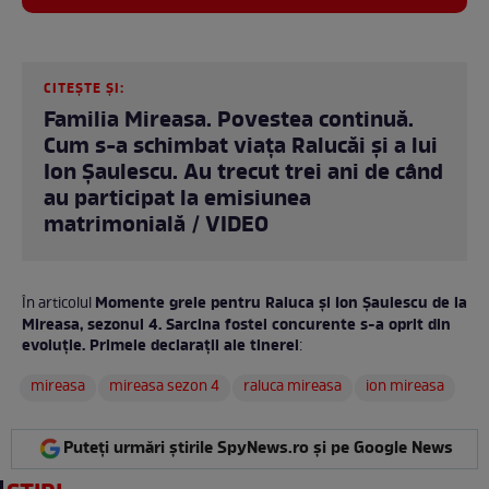
CITEȘTE ȘI:
Familia Mireasa. Povestea continuă.
Cum s-a schimbat viața Ralucăi și a lui
Ion Șaulescu. Au trecut trei ani de când
au participat la emisiunea
matrimonială / VIDEO
Momente grele pentru Raluca și Ion Șaulescu de la
În articolul
Mireasa, sezonul 4. Sarcina fostei concurente s-a oprit din
evoluție. Primele declarații ale tinerei
:
mireasa
mireasa sezon 4
raluca mireasa
ion mireasa
Puteți urmări știrile SpyNews.ro și pe Google News