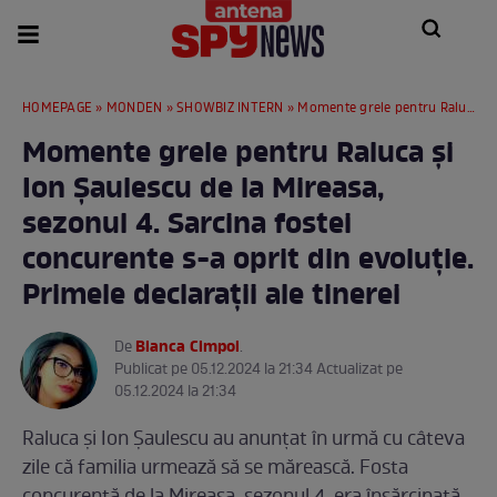
HOMEPAGE
»
MONDEN
»
SHOWBIZ INTERN
» Momente grele pentru Raluca și Ion Șaulescu de la Mireasa, sezonul 4. Sarcina fostei concurente s-a oprit din evoluție. Primele declarații ale tinerei
Momente grele pentru Raluca și
Ion Șaulescu de la Mireasa,
sezonul 4. Sarcina fostei
concurente s-a oprit din evoluție.
Primele declarații ale tinerei
Bianca Cimpoi
De
.
Publicat pe 05.12.2024 la 21:34 Actualizat pe
05.12.2024 la 21:34
Raluca și Ion Șaulescu au anunțat în urmă cu câteva
zile că familia urmează să se mărească. Fosta