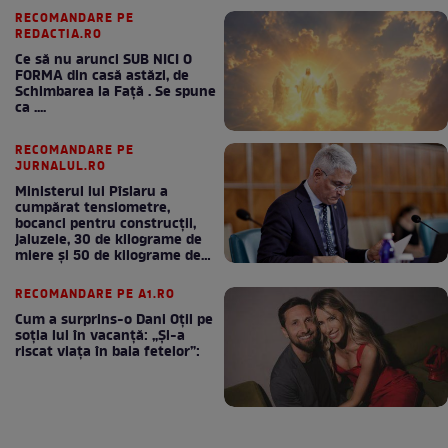
RECOMANDARE PE
REDACTIA.RO
Ce să nu arunci SUB NICI O
FORMA din casă astăzi, de
Schimbarea la Față . Se spune
ca ....
RECOMANDARE PE
JURNALUL.RO
Ministerul lui Pîslaru a
cumpărat tensiometre,
bocanci pentru construcții,
jaluzele, 30 de kilograme de
miere și 50 de kilograme de
cafea
RECOMANDARE PE A1.RO
Cum a surprins-o Dani Oțil pe
soția lui în vacanță: „Și-a
riscat viața în baia fetelor”: