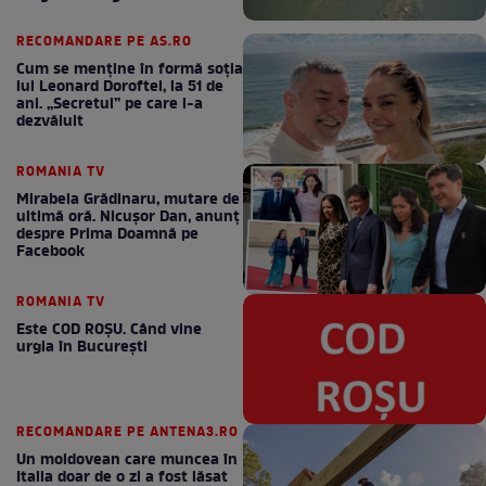
RECOMANDARE PE AS.RO
Cum se menţine în formă soţia
lui Leonard Doroftei, la 51 de
ani. „Secretul” pe care l-a
dezvăluit
ROMANIA TV
Mirabela Grădinaru, mutare de
ultimă oră. Nicuşor Dan, anunţ
despre Prima Doamnă pe
Facebook
ROMANIA TV
Este COD ROŞU. Când vine
urgia în Bucureşti
RECOMANDARE PE ANTENA3.RO
Un moldovean care muncea în
Italia doar de o zi a fost lăsat