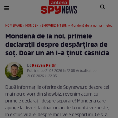
HOMEPAGE
»
MONDEN
»
SHOWBIZ INTERN
» Mondenă de la noi, primele declarații despre despărțirea de soț. Doar un an i-a ținut căsnicia
Mondenă de la noi, primele
declarații despre despărțirea de
soț. Doar un an i-a ținut căsnicia
Razvan Paltin
De
.
Publicat pe 21.05.2026 la 22:05 Actualizat pe
21.05.2026 la 22:05
După informațiile oferite de Spynews.ro despre cel
mai nou divorț din showbiz, revenim acum cu
primele declarații despre separare! Mondena care
ajunge la divorț la doar un an de la nuntă vorbește,
în exclusivitate, despre motivele despărțirii. Ce s-a