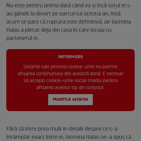
Nu este pentru prima dată când ea și încă soțul ei s-
au gândit la divorț pe parcursul acestui an, însă
acum se pare că ruptura este definitivă, iar Iasmina
Halas a plecat deja din casa în care locuia cu
partenerul ei.
INFORMARE
Setările tale privind cookie-urile nu permit
afișarea conținutului din această zonă. E necesar
să accepți cookie-urile social media pentru
afisarea acestui tip de conținut.
Modifică setările
Fără să intre prea mult în detalii despre ce s-a
întâmplat exact între ei, Iasmina Halas ne-a spus că