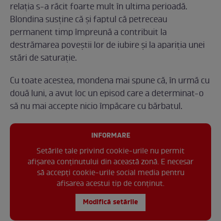
relația s-a răcit foarte mult în ultima perioadă.
Blondina susține că și faptul că petreceau
permanent timp împreună a contribuit la
destrămarea poveștii lor de iubire și la apariția unei
stări de saturație.
Cu toate acestea, mondena mai spune că, în urmă cu
două luni, a avut loc un episod care a determinat-o
să nu mai accepte nicio împăcare cu bărbatul.
INFORMARE
Setările tale privind cookie-urile nu permit
afișarea conținutului din această zonă. E necesar
să accepți cookie-urile social media pentru
afisarea acestui tip de conținut.
Modifică setările