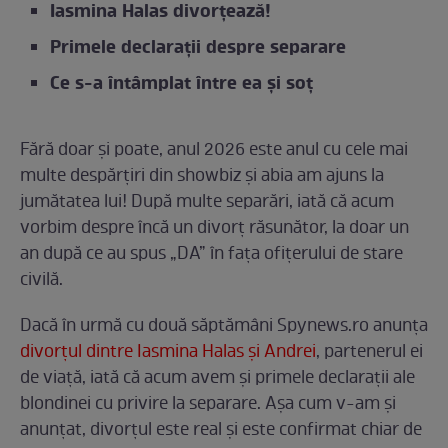
Iasmina Halas divorțează!
Primele declarații despre separare
Ce s-a întâmplat între ea și soț
Fără doar și poate, anul 2026 este anul cu cele mai
multe despărțiri din showbiz și abia am ajuns la
jumătatea lui! După multe separări, iată că acum
vorbim despre încă un divorț răsunător, la doar un
an după ce au spus „DA” în fața ofițerului de stare
civilă.
Dacă în urmă cu două săptămâni Spynews.ro anunța
divorțul dintre Iasmina Halas și Andrei
, partenerul ei
de viață, iată că acum avem și primele declarații ale
blondinei cu privire la separare. Așa cum v-am și
anunțat, divorțul este real și este confirmat chiar de