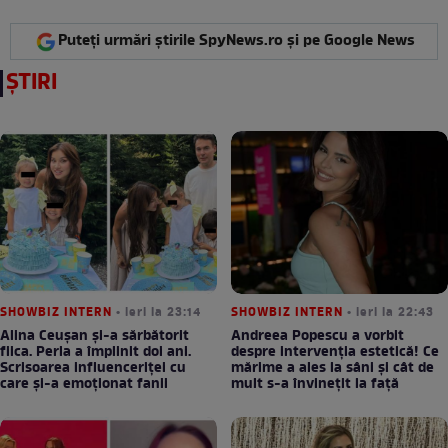
Puteți urmări știrile SpyNews.ro și pe Google News
ȘTIRI
SHOWBIZ INTERN
• ieri la 23:14
SHOWBIZ INTERN
• ieri la 22:43
Alina Ceușan și-a sărbătorit
Andreea Popescu a vorbit
fiica. Perla a împlinit doi ani.
despre intervenția estetică! Ce
Scrisoarea influenceriței cu
mărime a ales la sâni și cât de
care și-a emoționat fanii
mult s-a învinețit la față