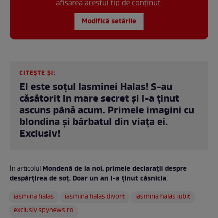
afisarea acestui tip de conținut.
Modifică setările
CITEȘTE ȘI:
El este soțul Iasminei Halas! S-au
căsătorit în mare secret și l-a ținut
ascuns până acum. Primele imagini cu
blondina și bărbatul din viața ei.
Exclusiv!
Mondenă de la noi, primele declarații despre
În articolul
despărțirea de soț. Doar un an i-a ținut căsnicia
:
iasmina halas
iasmina halas divort
iasmina halas iubit
exclusiv spynews.ro