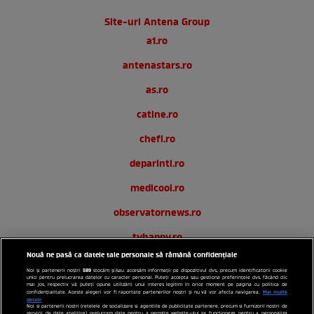
Site-uri Antena Group
a1.ro
antenastars.ro
as.ro
catine.ro
chefi.ro
deparinti.ro
medicool.ro
observatornews.ro
tvhappy.ro
Nouă ne pasă ca datele tale personale să rămână confidențiale
useit.ro
589
Noi și partenerii noștri
stocăm și/sau accesăm informații pe dispozitivul dvs., precum identificatorii cookie
unici pentru prelucrarea datelor cu caracter personal. Puteți accepta sau gestiona preferințele dvs. făcând clic
zutv.ro
mai jos, respectiv vă puteți opune utilizării unui interes legitim în orice moment pe pagina cu politica de
Mai multe
confidențialitate. Aceste alegeri vor fi raportate partenerilor noștri și nu vă vor afecta navigarea.
detalii
Noi si partenerii nostri (retelele de socializare si agentiile de publicitate partenere, precum si furnizorii nostri de
Trends AntenaPLAY
servicii de date analitice) prelucram date pentru a permite website-ului sa functioneze, pentru a personaliza