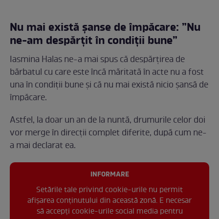
Nu mai există șanse de împăcare: ”Nu
ne-am despărțit în condiții bune”
Iasmina Halas ne-a mai spus că despărțirea de
bărbatul cu care este încă măritată în acte nu a fost
una în condiții bune și că nu mai există nicio șansă de
împăcare.
Astfel, la doar un an de la nuntă, drumurile celor doi
vor merge în direcții complet diferite, după cum ne-
a mai declarat ea.
INFORMARE
Setările tale privind cookie-urile nu permit
afișarea conținutului din această zonă. E necesar
să accepți cookie-urile social media pentru