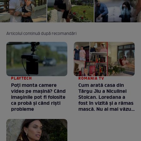
Articolul continuă după recomandări
PLAYTECH
ROMANIA TV
Poți monta camere
Cum arată casa din
video pe mașină? Când
Târgu Jiu a Niculinei
imaginile pot fi folosite
Stoican. Loredana a
ca probă și când riști
fost în vizită și a rămas
probleme
mască. Nu ai mai văzut
la nimeni așa ceva:
Fără cuvinte / VIDEO