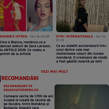
SHOWBIZ INTERN
• ieri la 22:06
STIRI INTERNATIONALE
• ieri la
21:19
Cine e Bianca, românca ce a
Ce au stabilit anchetatorii într-
dansat alături de Zara Larsson,
unul dintre cele mai
la UNTOLD 2026. Ce cadou a
misterioase cazuri din lumea
primit de la artistă
mondenă. O creatoare de modă
a fost găsită moartă pe iaht
VEZI MAI MULT
RECOMANDĂRI
RECOMANDARE PE
OBSERVATORNEWS.RO
Comoara veche de 1.700 de ani
scoasă la iveală de seceta de
pe Dunăre, între România şi
Bulgaria. Imagini rare