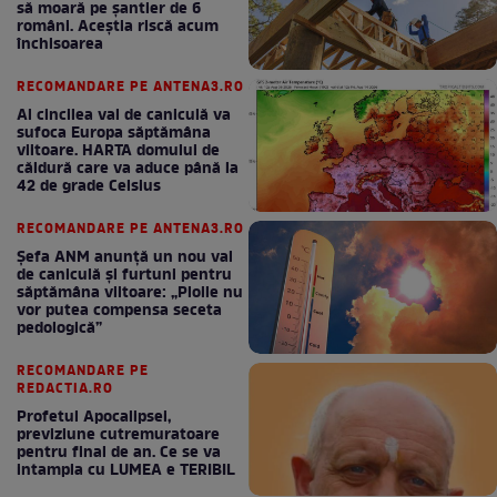
să moară pe şantier de 6
români. Aceștia riscă acum
închisoarea
RECOMANDARE PE ANTENA3.RO
Al cincilea val de caniculă va
sufoca Europa săptămâna
viitoare. HARTA domului de
căldură care va aduce până la
42 de grade Celsius
RECOMANDARE PE ANTENA3.RO
Șefa ANM anunță un nou val
de caniculă și furtuni pentru
săptămâna viitoare: „Ploile nu
vor putea compensa seceta
pedologică”
RECOMANDARE PE
REDACTIA.RO
Profetul Apocalipsei,
previziune cutremuratoare
pentru final de an. Ce se va
intampla cu LUMEA e TERIBIL