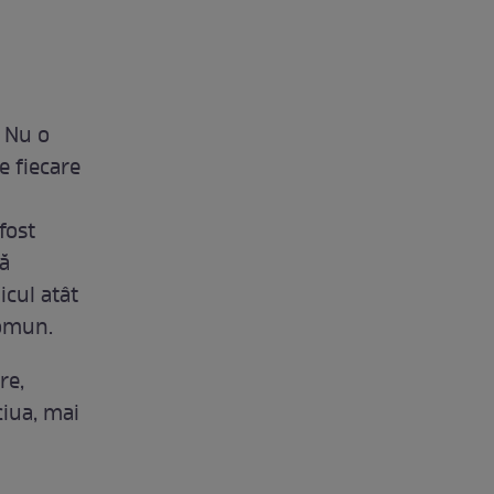
. Nu o
e fiecare
fost
tă
icul atât
comun.
re,
ciua, mai