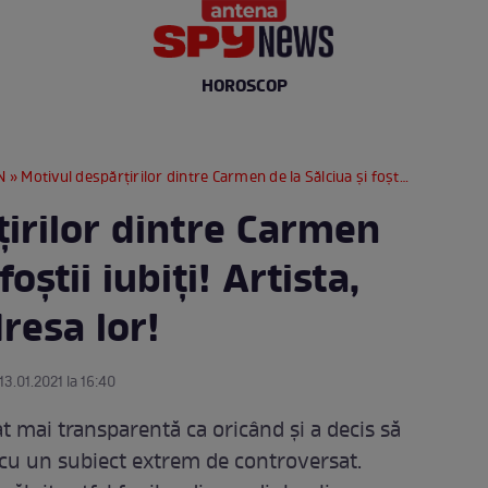
HOROSCOP
N
» Motivul despărțirilor dintre Carmen de la Sălciua și foștii iubiți! Artista, mesaj dur la adresa lor!
țirilor dintre Carmen
foștii iubiți! Artista,
resa lor!
13.01.2021 la 16:40
t mai transparentă ca oricând și a decis să
ă cu un subiect extrem de controversat.