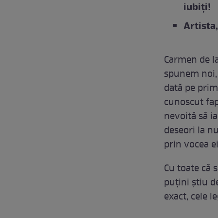
iubiți!
Artista
Carmen de la
spunem noi, 
dată pe prim
cunoscut fap
nevoită să ia
deseori la n
prin vocea e
Cu toate că s
puțini știu d
exact, cele l