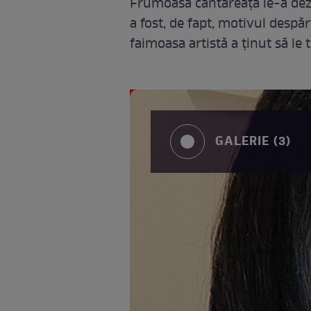
Frumoasa cântăreață le-a dezv
a fost, de fapt, motivul despărți
faimoasa artistă a ținut să le
GALERIE (3)