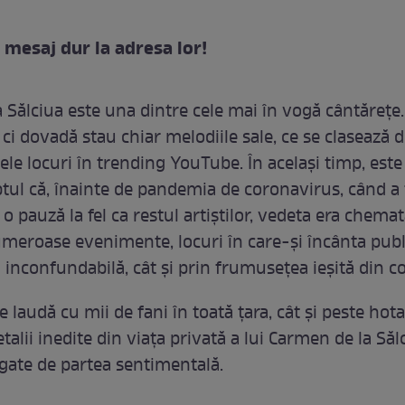
, mesaj dur la adresa lor!
 Sălciua este una dintre cele mai în vogă cântărețe
ci dovadă stau chiar melodiile sale, ce se clasează d
ele locuri în trending YouTube. În același timp, este
tul că, înainte de pandemia de coronavirus, când a 
 o pauză la fel ca restul artiștilor, vedeta era chema
umeroase evenimente, locuri în care-și încânta publ
i inconfundabilă, cât și prin frumusețea ieșită din 
e laudă cu mii de fani în toată țara, cât și peste hota
etalii inedite din viața privată a lui Carmen de la Săl
egate de partea sentimentală.