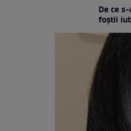
De ce s-
foștii iub