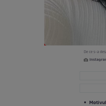
De ce s-a des
Instagr
Motivul