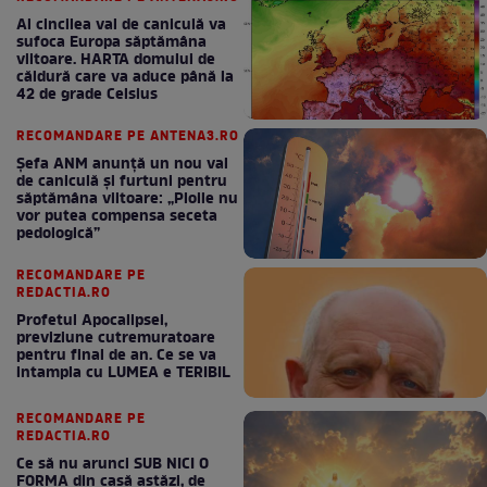
Al cincilea val de caniculă va
sufoca Europa săptămâna
viitoare. HARTA domului de
căldură care va aduce până la
42 de grade Celsius
RECOMANDARE PE ANTENA3.RO
Șefa ANM anunță un nou val
de caniculă și furtuni pentru
săptămâna viitoare: „Ploile nu
vor putea compensa seceta
pedologică”
RECOMANDARE PE
REDACTIA.RO
Profetul Apocalipsei,
previziune cutremuratoare
pentru final de an. Ce se va
intampla cu LUMEA e TERIBIL
RECOMANDARE PE
REDACTIA.RO
Ce să nu arunci SUB NICI O
FORMA din casă astăzi, de