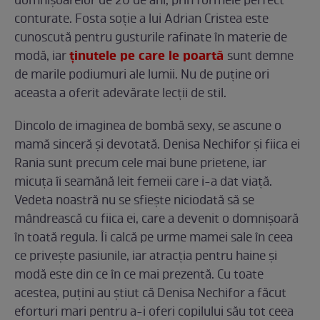
domnișoarelor de 20 de ani, prin formele perfect
conturate. Fosta soție a lui Adrian Cristea este
cunoscută pentru gusturile rafinate în materie de
ținutele pe care le poartă
modă, iar
sunt demne
de marile podiumuri ale lumii. Nu de puține ori
aceasta a oferit adevărate lecții de stil.
Dincolo de imaginea de bombă sexy, se ascune o
mamă sinceră și devotată. Denisa Nechifor și fiica ei
Rania sunt precum cele mai bune prietene, iar
micuța îi seamănă leit femeii care i-a dat viață.
Vedeta noastră nu se sfiește niciodată să se
mândrească cu fiica ei, care a devenit o domnișoară
în toată regula. Îi calcă pe urme mamei sale în ceea
ce privește pasiunile, iar atracția pentru haine și
modă este din ce în ce mai prezentă. Cu toate
acestea, puțini au știut că Denisa Nechifor a făcut
eforturi mari pentru a-i oferi copilului său tot ceea