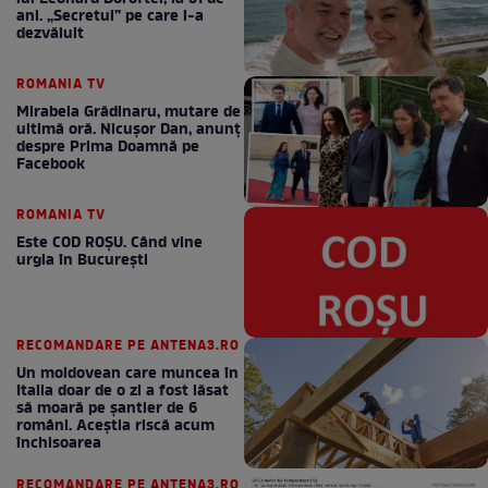
ani. „Secretul” pe care l-a
dezvăluit
ROMANIA TV
Mirabela Grădinaru, mutare de
ultimă oră. Nicuşor Dan, anunţ
despre Prima Doamnă pe
Facebook
ROMANIA TV
Este COD ROŞU. Când vine
urgia în Bucureşti
RECOMANDARE PE ANTENA3.RO
Un moldovean care muncea în
Italia doar de o zi a fost lăsat
să moară pe şantier de 6
români. Aceștia riscă acum
închisoarea
RECOMANDARE PE ANTENA3.RO