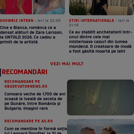
SHOWBIZ INTERN
• ieri la 22:06
STIRI INTERNATIONALE
• ieri la
21:19
Cine e Bianca, românca ce a
Ce au stabilit anchetatorii într-
dansat alături de Zara Larsson,
unul dintre cele mai
la UNTOLD 2026. Ce cadou a
misterioase cazuri din lumea
primit de la artistă
mondenă. O creatoare de modă
a fost găsită moartă pe iaht
VEZI MAI MULT
RECOMANDĂRI
RECOMANDARE PE
OBSERVATORNEWS.RO
Comoara veche de 1.700 de ani
scoasă la iveală de seceta de
pe Dunăre, între România şi
Bulgaria. Imagini rare
RECOMANDARE PE AS.RO
Cum se menţine în formă soţia
lui Leonard Doroftei, la 51 de