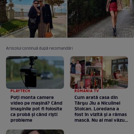
Articolul continuă după recomandări
PLAYTECH
ROMANIA TV
Poți monta camere
Cum arată casa din
video pe mașină? Când
Târgu Jiu a Niculinei
imaginile pot fi folosite
Stoican. Loredana a
ca probă și când riști
fost în vizită și a rămas
probleme
mască. Nu ai mai văzut
la nimeni așa ceva:
Fără cuvinte / VIDEO