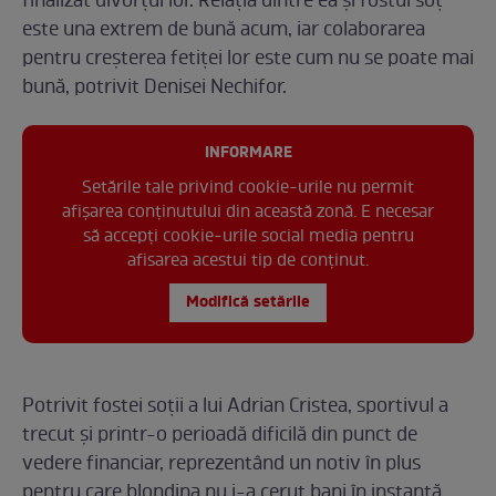
finalizat divorțul lor. Relația dintre ea și fostul soț
este una extrem de bună acum, iar colaborarea
pentru creșterea fetiței lor este cum nu se poate mai
bună, potrivit Denisei Nechifor.
INFORMARE
Setările tale privind cookie-urile nu permit
afișarea conținutului din această zonă. E necesar
să accepți cookie-urile social media pentru
afisarea acestui tip de conținut.
Modifică setările
Potrivit fostei soții a lui Adrian Cristea, sportivul a
trecut și printr-o perioadă dificilă din punct de
vedere financiar, reprezentând un notiv în plus
pentru care blondina nu i-a cerut bani în instanță