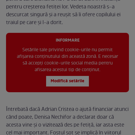
pentru creșterea fetiței lor. Vedeta noastră s-a
descurcat singură și a reușit să îi ofere copilului ei
traiul pe care și l-a dorit.
INFORMARE
Setările tale privind cookie-urile nu permit
afișarea conținutului din această zonă. E necesar
să accepți cookie-urile social media pentru
afisarea acestui tip de conținut.
Modifică setările
Întrebată dacă Adrian Cristea o ajută financiar atunci
când poate, Denisa Nechifor a declarat doar că
acesta vine și o vizitează des pe fetiță, iar asta este
cel mai important. Fostul soț se implică în viitorul