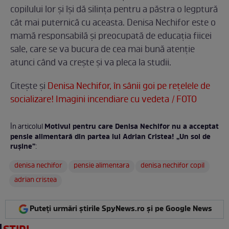
copilului lor și își dă silința pentru a păstra o legptură
cât mai puternică cu aceasta. Denisa Nechifor este o
mamă responsabilă și preocupată de educația fiicei
sale, care se va bucura de cea mai bună atenție
atunci când va crește și va pleca la studii.
Citește și
Denisa Nechifor, în sânii goi pe rețelele de
socializare! Imagini incendiare cu vedeta / FOTO
Motivul pentru care Denisa Nechifor nu a acceptat
În articolul
pensie alimentară din partea lui Adrian Cristea! „Un soi de
rușine”
:
denisa nechifor
pensie alimentara
denisa nechifor copil
adrian cristea
Puteți urmări știrile SpyNews.ro și pe Google News