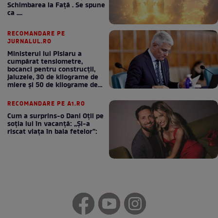
Schimbarea la Față . Se spune
ca ....
RECOMANDARE PE
JURNALUL.RO
Ministerul lui Pîslaru a
cumpărat tensiometre,
bocanci pentru construcții,
jaluzele, 30 de kilograme de
miere și 50 de kilograme de
cafea
RECOMANDARE PE A1.RO
Cum a surprins-o Dani Oțil pe
soția lui în vacanță: „Și-a
riscat viața în baia fetelor”: