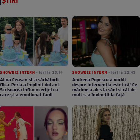
ȘTIRI
SHOWBIZ INTERN
• ieri la 23:14
SHOWBIZ INTERN
• ieri la 22:43
Alina Ceușan și-a sărbătorit
Andreea Popescu a vorbit
fiica. Perla a împlinit doi ani.
despre intervenția estetică! Ce
Scrisoarea influenceriței cu
mărime a ales la sâni și cât de
care și-a emoționat fanii
mult s-a învinețit la față