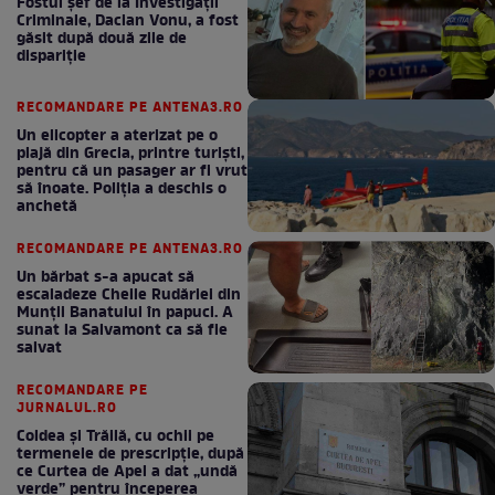
Fostul șef de la Investigații
Criminale, Dacian Vonu, a fost
găsit după două zile de
dispariţie
RECOMANDARE PE ANTENA3.RO
Un elicopter a aterizat pe o
plajă din Grecia, printre turiști,
pentru că un pasager ar fi vrut
să înoate. Poliția a deschis o
anchetă
RECOMANDARE PE ANTENA3.RO
Un bărbat s-a apucat să
escaladeze Cheile Rudăriei din
Munții Banatului în papuci. A
sunat la Salvamont ca să fie
salvat
RECOMANDARE PE
JURNALUL.RO
Coldea și Trăilă, cu ochii pe
termenele de prescripție, după
ce Curtea de Apel a dat „undă
verde” pentru începerea