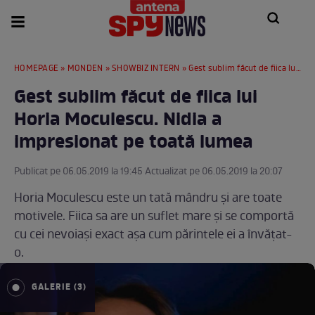
HOMEPAGE
»
MONDEN
»
SHOWBIZ INTERN
» Gest sublim făcut de fiica lui Horia Moculescu. Nidia a impresionat pe toată lumea
Gest sublim făcut de fiica lui
Horia Moculescu. Nidia a
impresionat pe toată lumea
Publicat pe 06.05.2019 la 19:45 Actualizat pe 06.05.2019 la 20:07
Horia Moculescu este un tată mândru şi are toate
motivele. Fiica sa are un suflet mare şi se comportă
cu cei nevoiaşi exact aşa cum părintele ei a învăţat-
o.
GALERIE (3)