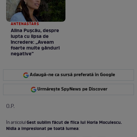
GALERIE FOTO
ANTENASTARS
Alina Pușcău, despre
lupta cu lipsa de
încredere: „Aveam
foarte multe gânduri
negative”
Adaugă-ne ca sursă preferată în Google
Urmărește SpyNews pe Discover
O.P.
Gest sublim făcut de fiica lui Horia Moculescu.
În articolul
Nidia a impresionat pe toată lumea
: