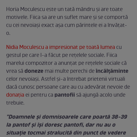
Horia Moculescu este un tată mândru şi are toate
motivele. Fiica sa are un suflet mare şi se comportă
cu cei nevoiaşi exact aşa cum părintele ei a învăţat-
o.
Nidia Moculescu a impresionat pe toată lumea
cu
gestul pe care l-a făcut pe reţelele sociale. Fiica
marelui compozitor a anunţat pe reţelele sociale că
doneze
încălţăminte
vrea să
mai multe perechi de
celor nevoiaşi. Astfel şi-a întrebat prietenii virtuali
dacă cunosc persoane care au cu adevărat nevoie de
pantofii
donaţia
ei pentru ca
să ajungă acolo unde
trebuie.
"Doamnele şi domnisoarele care poartă 38-39
la pantof şi îşi doresc pantofi, dar nu au o
situaţie tocmai stralucită din punct de vedere