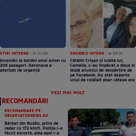
STIRI INTERNE
• la 21:03
SHOWBIZ INTERN
• la 20:31
Incendiu la bordul unui avion cu
Cătălin Crișan și iubita lui,
206 pasageri. Aeronava a
Camelia, s-au împăcat a doua zi
aterizat de urgență
după anunțul de despărțire de
pe Facebook. Au stat departe
unul de celălalt doar câteva ore
VEZI MAI MULT
RECOMANDĂRI
RECOMANDARE PE
OBSERVATORNEWS.RO
Bărbat din Buzău, prins de
radar cu 172 km/h. Poliţia i-a
făcut escortă, abia apoi i-a