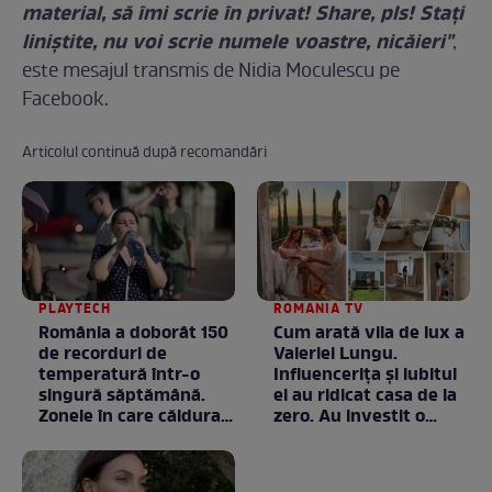
material, să îmi scrie în privat! Share, pls! Staţi
liniştite, nu voi scrie numele voastre, nicăieri"
,
este mesajul transmis de Nidia Moculescu pe
Facebook.
Articolul continuă după recomandări
PLAYTECH
ROMANIA TV
România a doborât 150
Cum arată vila de lux a
de recorduri de
Valeriei Lungu.
temperatură într-o
Influencerița și iubitul
singură săptămână.
ei au ridicat casa de la
Zonele în care căldura a
zero. Au investit o
ajuns la valori
avere în ea, dar fiecare
neobișnuite
bănuț a meritat. E mai
ceva ca în filme! /