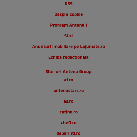
RSS
Despre cookie
Program Antena 1
Stiri
Anunturi imobiliare pe Lajumate.ro
Echipa redactionala
Site-uri Antena Group
a1.ro
antenastars.ro
as.ro
catine.ro
chefi.ro
deparinti.ro