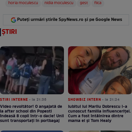
horia moculescu
nidia moculescu
gest
fiica
Puteți urmări știrile SpyNews.ro și pe Google News
ȘTIRI
STIRI INTERNE
• la 21:36
SHOWBIZ INTERN
• la 21:24
Video revoltător! O angajată de
Iubitul lui Marilu Dobrescu i-a
la after school din Popesti
cunoscut familia influenceriței.
îndeasă 8 copii într-o dacie! Unii
Cum a fost întâlnirea dintre
sunt transportați în portbagaj
mama ei și Tom Healy