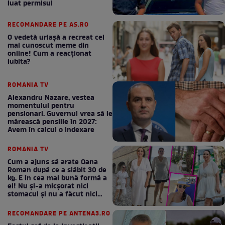
luat permisul
RECOMANDARE PE AS.RO
O vedetă uriașă a recreat cel
mai cunoscut meme din
online! Cum a reacționat
iubita?
ROMANIA TV
Alexandru Nazare, vestea
momentului pentru
pensionari. Guvernul vrea să le
mărească pensiile în 2027:
Avem în calcul o indexare
ROMANIA TV
Cum a ajuns să arate Oana
Roman după ce a slăbit 30 de
kg. E în cea mai bună formă a
ei! Nu și-a micșorat nici
stomacul și nu a făcut nici
Mounjaro / GALERIE FOTO
RECOMANDARE PE ANTENA3.RO