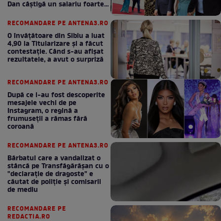
Dan câștigă un salariu foarte
bun în fiecare lună!
RECOMANDARE PE ANTENA3.RO
O învățătoare din Sibiu a luat
4,90 la Titularizare și a făcut
contestație. Când s-au afișat
rezultatele, a avut o surpriză
RECOMANDARE PE ANTENA3.RO
După ce i-au fost descoperite
mesajele vechi de pe
Instagram, o regină a
frumuseții a rămas fără
coroană
RECOMANDARE PE ANTENA3.RO
Bărbatul care a vandalizat o
stâncă pe Transfăgărășan cu o
"declaraţie de dragoste" e
căutat de poliție și comisarii
de mediu
RECOMANDARE PE
REDACTIA.RO