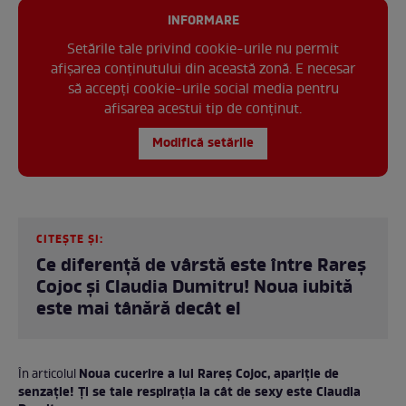
INFORMARE
Setările tale privind cookie-urile nu permit
afișarea conținutului din această zonă. E necesar
să accepți cookie-urile social media pentru
afisarea acestui tip de conținut.
Modifică setările
CITEȘTE ȘI:
Ce diferență de vârstă este între Rareș
Cojoc și Claudia Dumitru! Noua iubită
este mai tânără decât el
Noua cucerire a lui Rareș Cojoc, apariție de
În articolul
senzație! Ți se taie respirația la cât de sexy este Claudia