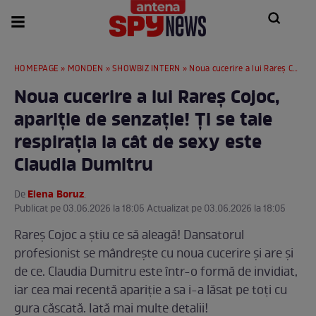
HOMEPAGE
»
MONDEN
»
SHOWBIZ INTERN
» Noua cucerire a lui Rareș Cojoc, apariție de senzație! Ți se taie respirația la cât de sexy este Claudia Dumitru
Noua cucerire a lui Rareș Cojoc,
apariție de senzație! Ți se taie
respirația la cât de sexy este
Claudia Dumitru
Elena Boruz
De
.
Publicat pe 03.06.2026 la 18:05 Actualizat pe 03.06.2026 la 18:05
Rareș Cojoc a știu ce să aleagă! Dansatorul
profesionist se mândrește cu noua cucerire și are și
de ce. Claudia Dumitru este într-o formă de invidiat,
iar cea mai recentă apariție a sa i-a lăsat pe toți cu
gura căscată. Iată mai multe detalii!