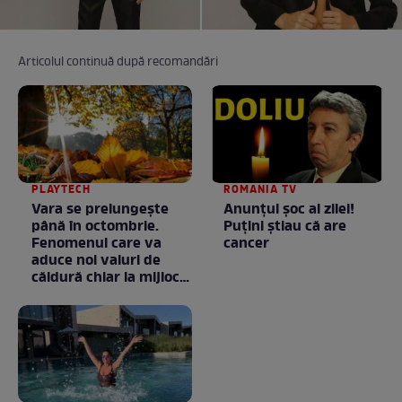
Articolul continuă după recomandări
PLAYTECH
ROMANIA TV
Vara se prelungeşte
Anunţul şoc al zilei!
până în octombrie.
Puţini ştiau că are
Fenomenul care va
cancer
aduce noi valuri de
căldură chiar la mijlocul
toamnei