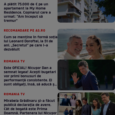
A plătit 75.000 de € pe un
apartament la My Home
Residence. Coşmarul care a
urmat: "Am început să
tremur"
RECOMANDARE PE AS.RO
Cum se menţine în formă soţia
lui Leonard Doroftei, la 51 de
ani. „Secretul” pe care l-a
dezvăluit
ROMANIA TV
Este OFICIAL! Nicușor Dan a
semnat legea! Acești bugetari
vor primi bonusuri de
performanță consistente. Ei
sunt obligați, însă, să aducă și
bani la bugetul de stat
ROMANIA TV
Mirabela Grădinaru și-a făcut
publică declarația de avere.
Cât de bogată este Prima
Doamnă. Partenera lui Nicușor