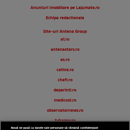
Anunturi imobiliare pe Lajumate.ro
Echipa redactionala
Site-uri Antena Group
a1.ro
antenastars.ro
as.ro
catine.ro
chefi.ro
deparinti.ro
medicool.ro
observatornews.ro
tvhappy.ro
Nouă ne pasă ca datele tale personale să rămână confidențiale