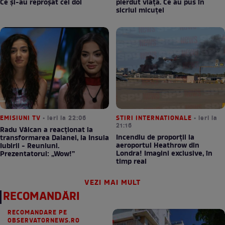
Ce și-au reproșat cei doi
pierdut viața. Ce au pus în
sicriul micuței
EMISIUNI TV
• ieri la 22:06
STIRI INTERNATIONALE
• ieri la
21:16
Radu Vâlcan a reacționat la
Incendiu de proporții la
transformarea Daianei, la Insula
aeroportul Heathrow din
Iubirii - Reuniuni.
Londra! Imagini exclusive, în
Prezentatorul: „Wow!”
timp real
VEZI MAI MULT
RECOMANDĂRI
RECOMANDARE PE
OBSERVATORNEWS.RO