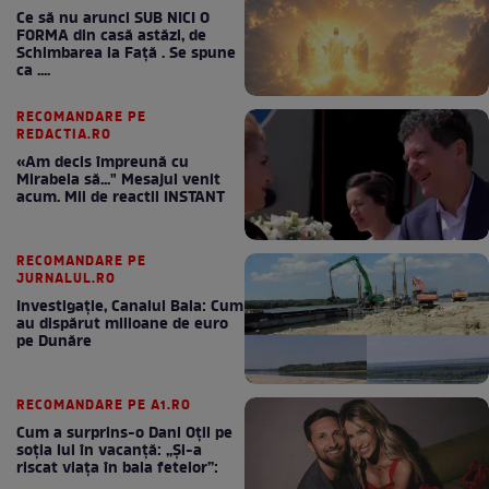
Ce să nu arunci SUB NICI O
FORMA din casă astăzi, de
Schimbarea la Față . Se spune
ca ....
RECOMANDARE PE
REDACTIA.RO
«Am decis împreună cu
Mirabela să..." Mesajul venit
acum. Mii de reactii INSTANT
RECOMANDARE PE
JURNALUL.RO
Investigație, Canalul Bala: Cum
au dispărut milioane de euro
pe Dunăre
RECOMANDARE PE A1.RO
Cum a surprins-o Dani Oțil pe
soția lui în vacanță: „Și-a
riscat viața în baia fetelor”: