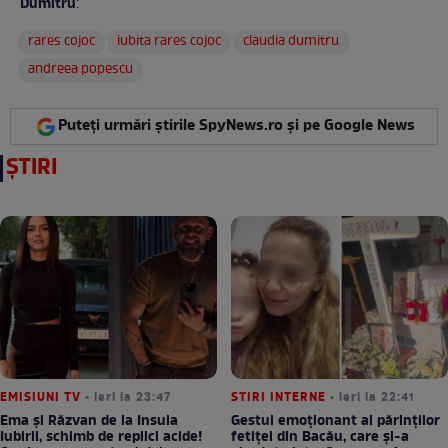
Dumitru
:
rares cojoc
iubita rares cojoc
claudia dumitru
andreea popescu
Puteți urmări știrile SpyNews.ro și pe Google News
ȘTIRI
EMISIUNI TV
• ieri la 23:47
STIRI INTERNE
• ieri la 22:41
Ema și Răzvan de la Insula
Gestul emoționant al părinților
Iubirii, schimb de replici acide!
fetiței din Bacău, care și-a