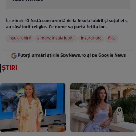
O fostă concurentă de la Insula iubirii și soțul ei s-
În articolul
au căsătorit religios. Ce nume va purta fetița lor
:
insula iubirii
simona insula iubirii
insarcinata
fiica
Puteți urmări știrile SpyNews.ro și pe Google News
ȘTIRI