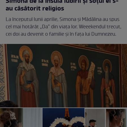
Simona de la Insula iubirii și soțul ei s-
au căsătorit religios
La începutul lunii aprilie, Simona și Mădălina au spus
cel mai hotărât „Da” din viața lor. Weeekendul trecut,
cei doi au devenit o familie și în fața lui Dumnezeu.