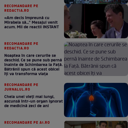
RECOMANDARE PE
REDACTIA.RO
«Am decis împreună cu
Mirabela să..." Mesajul venit
acum. Mii de reactii INSTANT
RECOMANDARE PE
REDACTIA.RO
Noaptea în care cerurile se
deschid. Ce se pune sub pernă
înainte de Schimbarea la Față.
Bătrânii spun că acest obicei
îți va transforma viața
RECOMANDARE PE
JURNALUL.RO
Cheia unei vieți mai lungi,
ascunsă într-un organ ignorat
de medicină zeci de ani
RECOMANDARE PE A1.RO