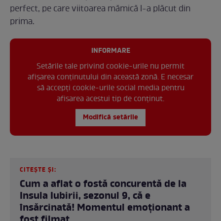
perfect, pe care viitoarea mămică l-a plăcut din
prima.
INFORMARE
Setările tale privind cookie-urile nu permit
afișarea conținutului din această zonă. E necesar
să accepți cookie-urile social media pentru
afisarea acestui tip de conținut.
Modifică setările
CITEȘTE ȘI:
Cum a aflat o fostă concurentă de la
Insula Iubirii, sezonul 9, că e
însărcinată! Momentul emoționant a
fost filmat