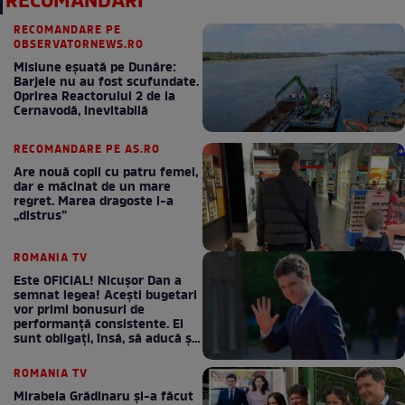
RECOMANDĂRI
RECOMANDARE PE
OBSERVATORNEWS.RO
Misiune eșuată pe Dunăre:
Barjele nu au fost scufundate.
Oprirea Reactorului 2 de la
Cernavodă, inevitabilă
RECOMANDARE PE AS.RO
Are nouă copii cu patru femei,
dar e măcinat de un mare
regret. Marea dragoste l-a
„distrus”
ROMANIA TV
Este OFICIAL! Nicușor Dan a
semnat legea! Acești bugetari
vor primi bonusuri de
performanță consistente. Ei
sunt obligați, însă, să aducă și
bani la bugetul de stat
ROMANIA TV
Mirabela Grădinaru și-a făcut