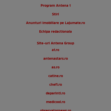
Program Antena 1
Stiri
Anunturi imobiliare pe Lajumate.ro
Echipa redactionala
Site-uri Antena Group
a1.ro
antenastars.ro
as.ro
catine.ro
chefi.ro
deparinti.ro
medicool.ro
observatornews.ro