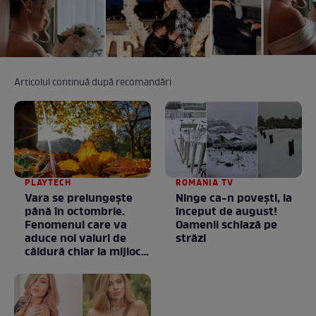
Articolul continuă după recomandări
PLAYTECH
ROMANIA TV
Vara se prelungeşte
Ninge ca-n povești, la
până în octombrie.
început de august!
Fenomenul care va
Oamenii schiază pe
aduce noi valuri de
străzi
căldură chiar la mijlocul
toamnei