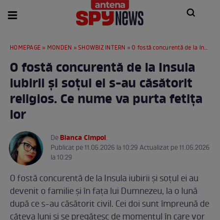
HOMEPAGE
»
MONDEN
»
SHOWBIZ INTERN
» O fostă concurentă de la Insula iubirii și soțul ei s-au căsătorit religios. Ce nume va purta fetița lor
O fostă concurentă de la Insula
iubirii și soțul ei s-au căsătorit
religios. Ce nume va purta fetița
lor
Bianca Cimpoi
De
.
Publicat pe 11.05.2026 la 10:29 Actualizat pe 11.05.2026
la 10:29
O fostă concurentă de la Insula iubirii și soțul ei au
devenit o familie și în fața lui Dumnezeu, la o lună
după ce s-au căsătorit civil. Cei doi sunt împreună de
câteva luni și se pregătesc de momentul în care vor