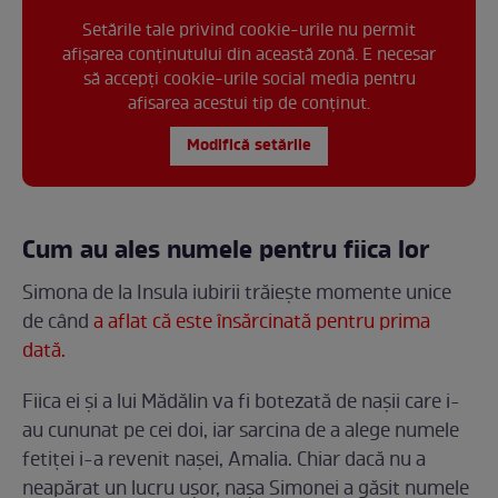
Setările tale privind cookie-urile nu permit
afișarea conținutului din această zonă. E necesar
să accepți cookie-urile social media pentru
afisarea acestui tip de conținut.
Modifică setările
Cum au ales numele pentru fiica lor
Simona de la Insula iubirii trăiește momente unice
de când
a aflat că este însărcinată pentru prima
dată.
Fiica ei și a lui Mădălin va fi botezată de nașii care i-
au cununat pe cei doi, iar sarcina de a alege numele
fetiței i-a revenit nașei, Amalia. Chiar dacă nu a
neapărat un lucru ușor, nașa Simonei a găsit numele