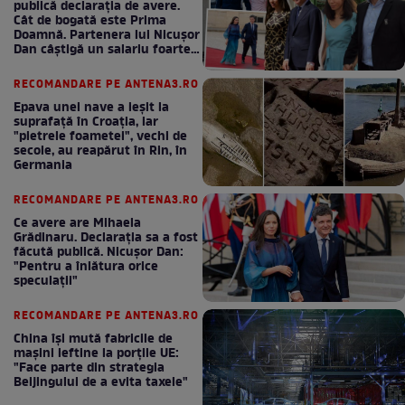
publică declarația de avere.
Cât de bogată este Prima
Doamnă. Partenera lui Nicușor
Dan câștigă un salariu foarte
bun în fiecare lună!
RECOMANDARE PE ANTENA3.RO
Epava unei nave a ieșit la
suprafață în Croația, iar
"pietrele foametei", vechi de
secole, au reapărut în Rin, în
Germania
RECOMANDARE PE ANTENA3.RO
Ce avere are Mihaela
Grădinaru. Declarația sa a fost
făcută publică. Nicușor Dan:
"Pentru a înlătura orice
speculații"
RECOMANDARE PE ANTENA3.RO
China își mută fabricile de
mașini ieftine la porțile UE:
"Face parte din strategia
Beijingului de a evita taxele"