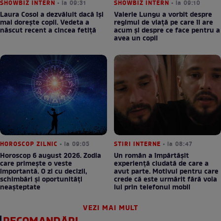
SHOWBIZ INTERN
• la 09:31
SHOWBIZ INTERN
• la 09:10
Laura Cosoi a dezvăluit dacă își
Valerie Lungu a vorbit despre
mai dorește copii. Vedeta a
regimul de viață pe care îl are
născut recent a cincea fetiță
acum și despre ce face pentru a
avea un copil
HOROSCOP ZILNIC
• la 09:05
STIRI INTERNE
• la 08:47
Horoscop 6 august 2026. Zodia
Un român a împărtășit
care primește o veste
experiență ciudată de care a
importantă. O zi cu decizii,
avut parte. Motivul pentru care
schimbări și oportunități
crede că este urmărit fără voia
neașteptate
lui prin telefonul mobil
VEZI MAI MULT