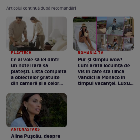
Articolul continuă după recomandări
PLAYTECH
ROMANIA TV
Ce ai voie să iei dintr-
Pur și simplu wow!
un hotel fără să
Cum arată locuința de
plătești. Lista completă
vis în care stă Ilinca
a obiectelor gratuite
Vandici la Monaco în
din cameră și a celor
timpul vacanței. Luxul
care rămân
e în starea lui pură.
proprietatea unității
Totul arată ca în filme!
/ GALERIE FOTO
ANTENASTARS
Alina Pușcău, despre