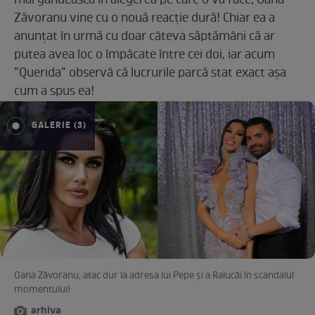
mai gândească în alegerea pe care o va face, Oana
Zăvoranu vine cu o nouă reacție dură! Chiar ea a
anunțat în urmă cu doar câteva săptămâni că ar
putea avea loc o împăcate între cei doi, iar acum
”Querida” observă că lucrurile parcă stat exact așa
cum a spus ea!
GALERIE (3)
Oana Zăvoranu, atac dur la adresa lui Pepe și a Ralucăi în scandalul
momentului!
arhiva