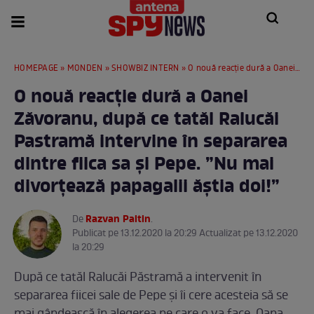
HOMEPAGE
»
MONDEN
»
SHOWBIZ INTERN
» O nouă reacție dură a Oanei Zăvoranu, după ce tatăl Ralucăi Pastramă intervine în separarea dintre fiica sa și Pepe. ”Nu mai divorțează papagalii ăștia doi!”
O nouă reacție dură a Oanei
Zăvoranu, după ce tatăl Ralucăi
Pastramă intervine în separarea
dintre fiica sa și Pepe. ”Nu mai
divorțează papagalii ăștia doi!”
Razvan Paltin
De
.
Publicat pe 13.12.2020 la 20:29 Actualizat pe 13.12.2020
la 20:29
După ce tatăl Ralucăi Păstramă a intervenit în
separarea fiicei sale de Pepe și îi cere acesteia să se