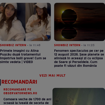
SHOWBIZ INTERN
• la 11:46
SHOWBIZ INTERN
• la 11:25
Primele imagini cu Alina
Fenomen spectaculos pe cer pe
Pușcău după tratamentul
12 august 2026. Șase planete se
împotriva bolii grave! Cum se
aliniază în aceeași zi cu eclipsa
simte vedeta | VIDEO
de Soare și Perseidele. Cum
poate fi văzut din România
VEZI MAI MULT
RECOMANDĂRI
RECOMANDARE PE
OBSERVATORNEWS.RO
Comoara veche de 1.700 de ani
scoasă la iveală de seceta de