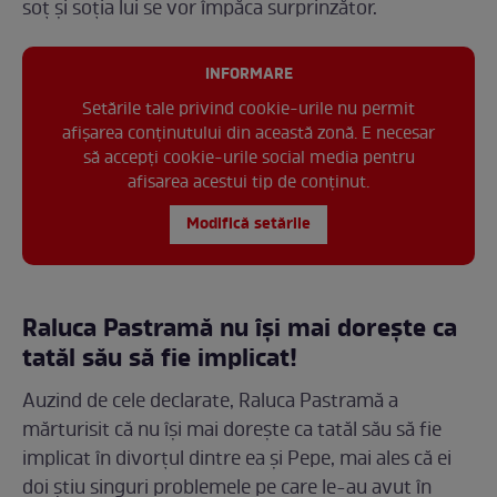
soț și soția lui se vor împăca surprinzător.
INFORMARE
Setările tale privind cookie-urile nu permit
afișarea conținutului din această zonă. E necesar
să accepți cookie-urile social media pentru
afisarea acestui tip de conținut.
Modifică setările
Raluca Pastramă nu își mai dorește ca
tatăl său să fie implicat!
Auzind de cele declarate, Raluca Pastramă a
mărturisit că nu își mai dorește ca tatăl său să fie
implicat în divorțul dintre ea și Pepe, mai ales că ei
doi știu singuri problemele pe care le-au avut în