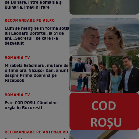
pe Dunăre, între România şi
Bulgaria. Imagini rare
RECOMANDARE PE AS.RO
Cum se menţine în formă soţia
lui Leonard Doroftei, la 51 de
ani. „Secretul” pe care l-a
dezvăluit
ROMANIA TV
Mirabela Grădinaru, mutare de
ultimă oră. Nicuşor Dan, anunţ
despre Prima Doamnă pe
Facebook
ROMANIA TV
Este COD ROŞU. Când vine
urgia în Bucureşti
RECOMANDARE PE ANTENA3.RO