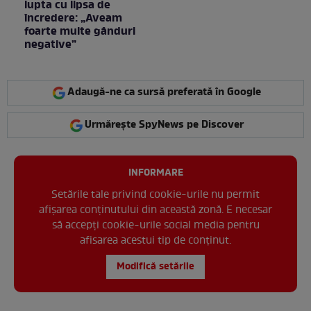
lupta cu lipsa de
încredere: „Aveam
foarte multe gânduri
negative”
Adaugă-ne ca sursă preferată în Google
Urmărește SpyNews pe Discover
INFORMARE
Setările tale privind cookie-urile nu permit
afișarea conținutului din această zonă. E necesar
să accepți cookie-urile social media pentru
afisarea acestui tip de conținut.
Modifică setările