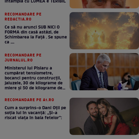
intampla cu LUMEA e TERIBIL
RECOMANDARE PE
REDACTIA.RO
Ce să nu arunci SUB NICI O
FORMA din casă astăzi, de
Schimbarea la Față . Se spune
ca ....
RECOMANDARE PE
JURNALUL.RO
Ministerul lui Pîslaru a
cumpărat tensiometre,
bocanci pentru construcții,
jaluzele, 30 de kilograme de
miere și 50 de kilograme de
cafea
RECOMANDARE PE A1.RO
Cum a surprins-o Dani Oțil pe
soția lui în vacanță: „Și-a
riscat viața în baia fetelor”: