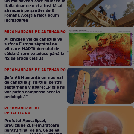
Un moldovean care muncea în
Italia doar de o zi a fost lăsat
să moară pe şantier de 6
români. Aceștia riscă acum
închisoarea
RECOMANDARE PE ANTENA3.RO
Al cincilea val de caniculă va
sufoca Europa săptămâna
viitoare. HARTA domului de
căldură care va aduce până la
42 de grade Celsius
RECOMANDARE PE ANTENA3.RO
Șefa ANM anunță un nou val
de caniculă și furtuni pentru
săptămâna viitoare: „Ploile nu
vor putea compensa seceta
pedologică”
RECOMANDARE PE
REDACTIA.RO
Profetul Apocalipsei,
previziune cutremuratoare
pentru final de an. Ce se va