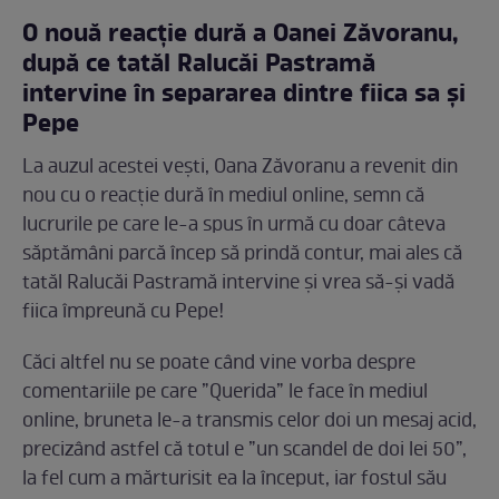
O nouă reacție dură a Oanei Zăvoranu,
după ce tatăl Ralucăi Pastramă
intervine în separarea dintre fiica sa și
Pepe
La auzul acestei vești, Oana Zăvoranu a revenit din
nou cu o reacție dură în mediul online, semn că
lucrurile pe care le-a spus în urmă cu doar câteva
săptămâni parcă încep să prindă contur, mai ales că
tatăl Ralucăi Pastramă intervine și vrea să-și vadă
fiica împreună cu Pepe!
Căci altfel nu se poate când vine vorba despre
comentariile pe care ”Querida” le face în mediul
online, bruneta le-a transmis celor doi un mesaj acid,
precizând astfel că totul e ”un scandel de doi lei 50”,
la fel cum a mărturisit ea la început, iar fostul său