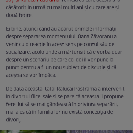
soț, și Raluca Pastramă
, femeia cu care acesta s-a
căsătorit în urmă cu mai mulți ani și cu care are și
două fetițe.
Ei bine, atunci când au apărut primele informații
despre separarea momentului, Oana Zăvoranu a
venit cu o reacție în acest sens pe contul său de
socializare, acolo unde a mărturisit că e vorba doar
despre un scenariu pe care cei doi îl vor pune la
punct pentru a fi un nou subiect de discuție și că
aceștia se vor împăca.
De data aceasta, tatăl Ralucăi Pastramă a intervenit
în divorțul fiicei sale și se pare că aceasta îi propune
fetei lui să se mai gândească în privința separării,
mai ales că în familia lor nu există concepția de
divorț.