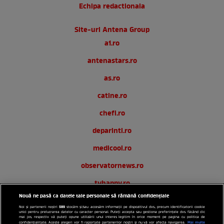
Echipa redactionala
Site-uri Antena Group
a1.ro
antenastars.ro
as.ro
catine.ro
chefi.ro
deparinti.ro
medicool.ro
observatornews.ro
tvhappy.ro
Nouă ne pasă ca datele tale personale să rămână confidențiale
useit.ro
589
Noi și partenerii noștri
stocăm și/sau accesăm informații pe dispozitivul dvs., precum identificatorii cookie
unici pentru prelucrarea datelor cu caracter personal. Puteți accepta sau gestiona preferințele dvs. făcând clic
zutv.ro
mai jos, respectiv vă puteți opune utilizării unui interes legitim în orice moment pe pagina cu politica de
Mai multe
confidențialitate. Aceste alegeri vor fi raportate partenerilor noștri și nu vă vor afecta navigarea.