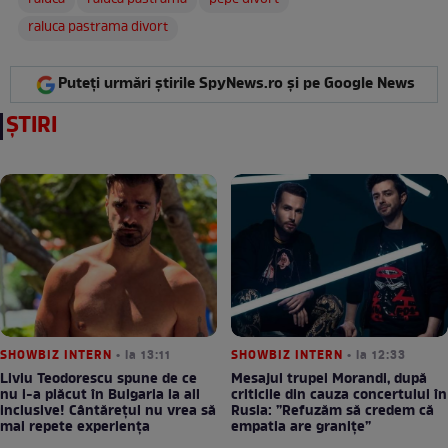
raluca
raluca pastrama
pepe divort
raluca pastrama divort
Puteți urmări știrile SpyNews.ro și pe Google News
ȘTIRI
SHOWBIZ INTERN
• la 13:11
SHOWBIZ INTERN
• la 12:33
Liviu Teodorescu spune de ce
Mesajul trupei Morandi, după
nu i-a plăcut în Bulgaria la all
criticile din cauza concertului în
inclusive! Cântărețul nu vrea să
Rusia: ”Refuzăm să credem că
mai repete experiența
empatia are granițe”