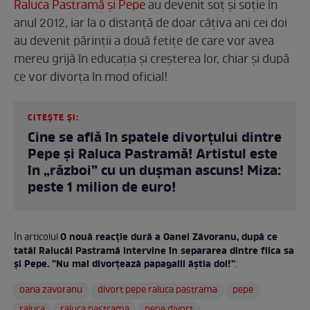
Raluca Pastramă și Pepe
au devenit soț și soție în
anul 2012, iar la o distanță de doar câțiva ani cei doi
au devenit părinții a două fetițe de care vor avea
mereu grijă în educația și creșterea lor, chiar și după
ce vor divorța în mod oficial!
CITEȘTE ȘI:
Cine se află în spatele divorțului dintre
Pepe și Raluca Pastramă! Artistul este
în „război” cu un dușman ascuns! Miza:
peste 1 milion de euro!
O nouă reacție dură a Oanei Zăvoranu, după ce
În articolul
tatăl Ralucăi Pastramă intervine în separarea dintre fiica sa
și Pepe. ”Nu mai divorțează papagalii ăștia doi!”
:
oana zavoranu
divort pepe raluca pastrama
pepe