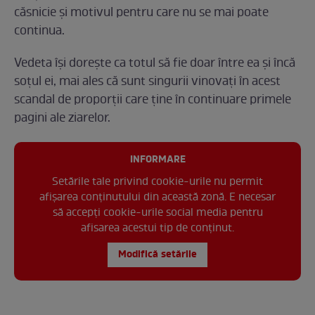
căsnicie și motivul pentru care nu se mai poate
continua.
Vedeta își dorește ca totul să fie doar între ea și încă
soțul ei, mai ales că sunt singurii vinovați în acest
scandal de proporții care ține în continuare primele
pagini ale ziarelor.
INFORMARE
Setările tale privind cookie-urile nu permit
afișarea conținutului din această zonă. E necesar
să accepți cookie-urile social media pentru
afisarea acestui tip de conținut.
Modifică setările