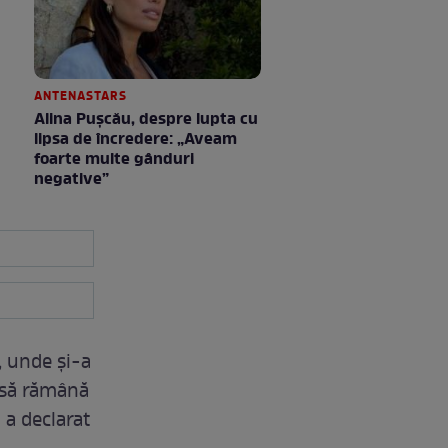
ANTENASTARS
Alina Pușcău, despre lupta cu
lipsa de încredere: „Aveam
foarte multe gânduri
negative”
, unde și-a
i să rămână
 a declarat