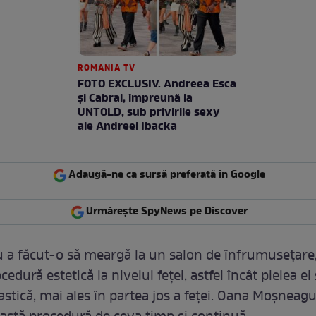
ROMANIA TV
FOTO EXCLUSIV. Andreea Esca
şi Cabral, împreună la
UNTOLD, sub privirile sexy
ale Andreei Ibacka
Adaugă-ne ca sursă preferată în Google
Urmărește SpyNews pe Discover
u a făcut-o să meargă la un salon de înfrumusețare
cedură estetică la nivelul feței, astfel încât pielea e
astică, mai ales în partea jos a feței. Oana Moșneagu