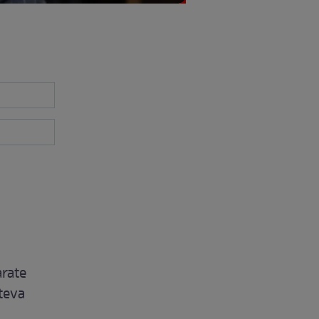
arate
âteva