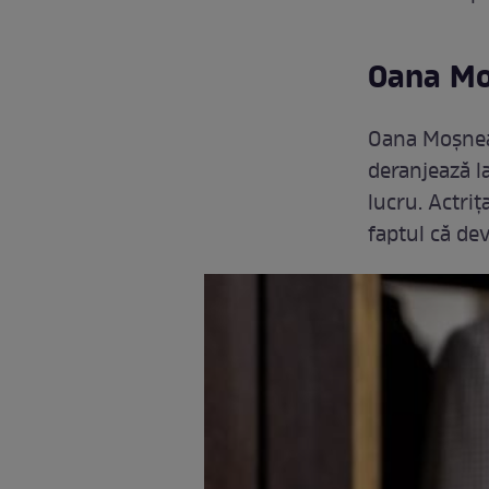
Oana Moș
Oana Moșn
deranjează la
lucru. Actriț
faptul că de