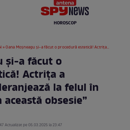
HOROSCOP
N
» Oana Moșneagu și-a făcut o procedură estetică! Actrița a dezvăluit ce o deranjează la felul în care arată: ”Am această obsesie”
și-a făcut o
ică! Actrița a
eranjează la felul în
m această obsesie”
47 Actualizat pe 05.03.2025 la 23:47