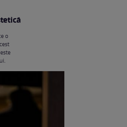
tetică
ce o
acest
 este
ui.