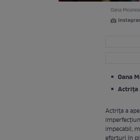
Oana Moșneagu
Instagr
Oana Mo
Actrița
Actrița a ape
imperfecțiun
impecabil, ma
eforturi în p