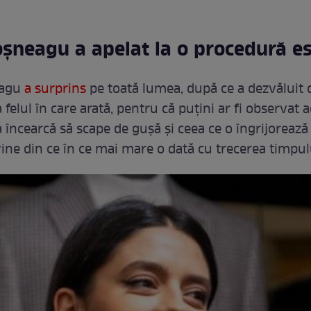
neagu a apelat la o procedură es
eagu
a surprins
pe toată lumea, după ce a dezvăluit 
 felul în care arată, pentru că puțini ar fi observat 
a încearcă să scape de gușă și ceea ce o îngrijorează
vine din ce în ce mai mare o dată cu trecerea timpul