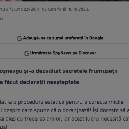
 a făcut dezvăluiri pe care fanii nu le știau.
am
Adaugă-ne ca sursă preferată în Google
Urmărește SpyNews pe Discover
șneagu și-a dezvăluit secretele frumuseții
 a făcut declarații neașteptate
lat la o procedură estetică pentru a corecta micile
i despre care spune că o deranjează! Își dorește să 
i ales cu trecerea anilor, iar acest lucru necesită c
lus!