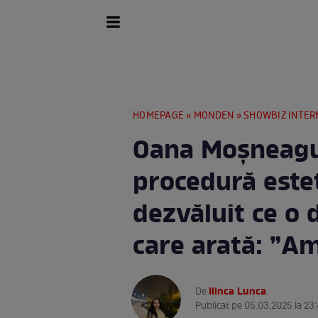
HOMEPAGE
»
MONDEN
»
SHOWBIZ INTER
Oana Moșneagu 
procedură estet
dezvăluit ce o d
care arată: ”A
Ilinca Lunca
De
.
Publicat pe 05.03.2025 la 23: