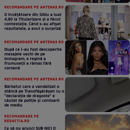
bun în fiecare lună!
RECOMANDARE PE ANTENA3.RO
O învățătoare din Sibiu a luat
4,90 la Titularizare și a făcut
contestație. Când s-au afișat
rezultatele, a avut o surpriză
RECOMANDARE PE ANTENA3.RO
După ce i-au fost descoperite
mesajele vechi de pe
Instagram, o regină a
frumuseții a rămas fără
coroană
RECOMANDARE PE ANTENA3.RO
Bărbatul care a vandalizat o
stâncă pe Transfăgărășan cu o
"declaraţie de dragoste" e
căutat de poliție și comisarii
de mediu
RECOMANDARE PE
REDACTIA.RO
Ce să nu arunci SUB NICI O