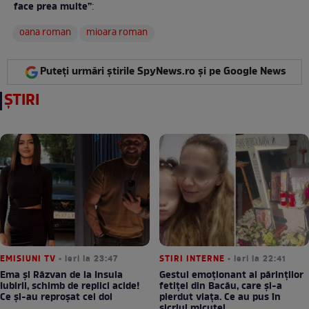
face prea multe”
:
oana roman
mioara roman
Puteți urmări știrile SpyNews.ro și pe Google News
ȘTIRI
EMISIUNI TV
• ieri la 23:47
STIRI INTERNE
• ieri la 22:41
Ema și Răzvan de la Insula
Gestul emoționant al părinților
Iubirii, schimb de replici acide!
fetiței din Bacău, care și-a
Ce și-au reproșat cei doi
pierdut viața. Ce au pus în
sicriul micuței