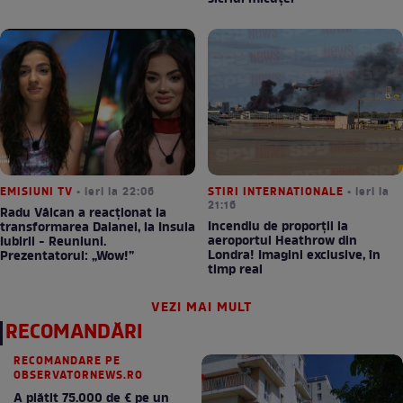
EMISIUNI TV
• ieri la 22:06
STIRI INTERNATIONALE
• ieri la
21:16
Radu Vâlcan a reacționat la
Incendiu de proporții la
transformarea Daianei, la Insula
aeroportul Heathrow din
Iubirii - Reuniuni.
Londra! Imagini exclusive, în
Prezentatorul: „Wow!”
timp real
VEZI MAI MULT
RECOMANDĂRI
RECOMANDARE PE
OBSERVATORNEWS.RO
A plătit 75.000 de € pe un