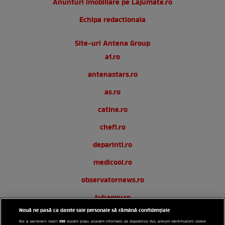
Anunturi imobiliare pe Lajumate.ro
Echipa redactionala
Site-uri Antena Group
a1.ro
antenastars.ro
as.ro
catine.ro
chefi.ro
deparinti.ro
medicool.ro
observatornews.ro
tvhappy.ro
Nouă ne pasă ca datele tale personale să rămână confidențiale
useit.ro
589
Noi și partenerii noștri
stocăm și/sau accesăm informații pe dispozitivul dvs., precum identificatorii cookie