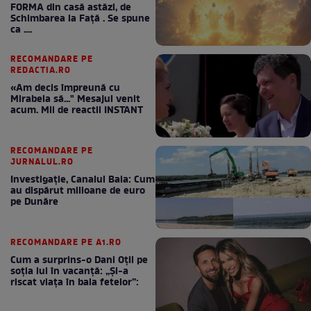
FORMA din casă astăzi, de
Schimbarea la Față . Se spune
ca ....
RECOMANDARE PE
REDACTIA.RO
«Am decis împreună cu
Mirabela să..." Mesajul venit
acum. Mii de reactii INSTANT
RECOMANDARE PE
JURNALUL.RO
Investigație, Canalul Bala: Cum
au dispărut milioane de euro
pe Dunăre
RECOMANDARE PE A1.RO
Cum a surprins-o Dani Oțil pe
soția lui în vacanță: „Și-a
riscat viața în baia fetelor”: