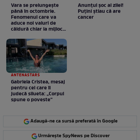
Vara se prelungeşte
Anunţul şoc al zilei!
până în octombrie.
Puţini ştiau că are
Fenomenul care va
cancer
aduce noi valuri de
căldură chiar la mijlocul
toamnei
ANTENASTARS
Gabriela Cristea, mesaj
pentru cei care îi
judecă silueta: „Corpul
spune o poveste”
Adaugă-ne ca sursă preferată în Google
Urmărește SpyNews pe Discover