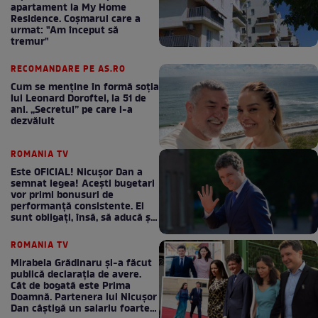
apartament la My Home
Residence. Coşmarul care a
urmat: "Am început să
tremur"
RECOMANDARE PE AS.RO
Cum se menţine în formă soţia
lui Leonard Doroftei, la 51 de
ani. „Secretul” pe care l-a
dezvăluit
ROMANIA TV
Este OFICIAL! Nicușor Dan a
semnat legea! Acești bugetari
vor primi bonusuri de
performanță consistente. Ei
sunt obligați, însă, să aducă și
bani la bugetul de stat
ROMANIA TV
Mirabela Grădinaru și-a făcut
publică declarația de avere.
Cât de bogată este Prima
Doamnă. Partenera lui Nicușor
Dan câștigă un salariu foarte