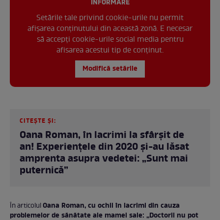
INFORMARE
Setările tale privind cookie-urile nu permit
afișarea conținutului din această zonă. E necesar
să accepți cookie-urile social media pentru
afisarea acestui tip de conținut.
Modifică setările
CITEȘTE ȘI:
Oana Roman, în lacrimi la sfârșit de
an! Experiențele din 2020 și-au lăsat
amprenta asupra vedetei: „Sunt mai
puternică”
Oana Roman, cu ochii în lacrimi din cauza
În articolul
problemelor de sănătate ale mamei sale: „Doctorii nu pot