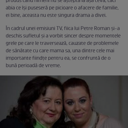
produs când nimeni nu se aștepta la așa ceva, căci
abia ce își puseseră pe picioare o afacere de familie,
ei bine, aceasta nu este singura drama a divei.
În cadrul unei emisiuni TV, fiica lui Petre Roman și-a
deschis sufletul și a vorbit sincer despre momentele
grele pe care le traversează, cauzate de problemele
de sănătate cu care mama sa, una dintre cele mai
importante fiindțe pentru ea, se confruntă de o
bună perioadă de vreme.