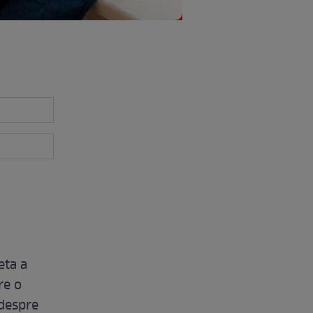
eta a
re o
 despre