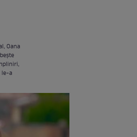
al, Oana
ubește
pliniri,
 le-a