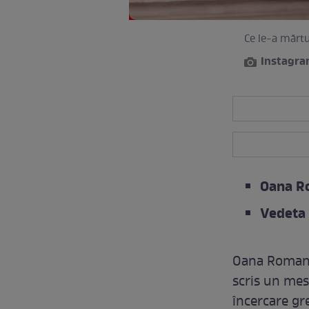
Ce le-a mărt
Instagr
Oana Ro
Vedeta 
Oana Roman a
scris un mes
încercare gr