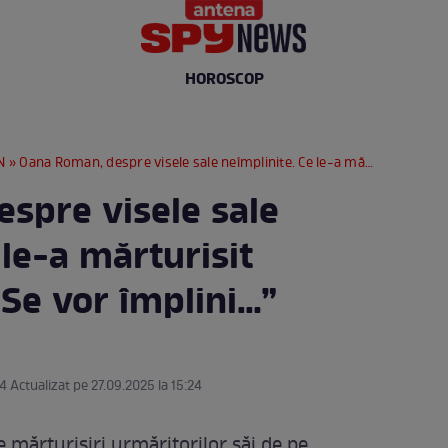
HOROSCOP
N
» Oana Roman, despre visele sale neîmplinite. Ce le-a mărturisit urmăritorilor: “Se vor împlini…”
spre visele sale
 le-a mărturisit
“Se vor împlini…”
24 Actualizat pe 27.09.2025 la 15:24
 mărturisiri urmăritorilor săi de pe