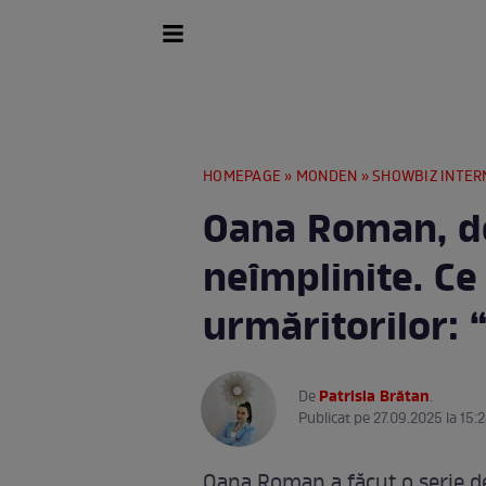
HOMEPAGE
»
MONDEN
»
SHOWBIZ INTER
Oana Roman, de
neîmplinite. Ce
urmăritorilor: 
Patrisia Brătan
De
.
Publicat pe 27.09.2025 la 15:
Oana Roman a făcut o serie de