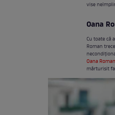
vise neîmplin
Oana Ro
Cu toate că 
Roman trece 
necondiționat
Oana Roma
mărturisit fa