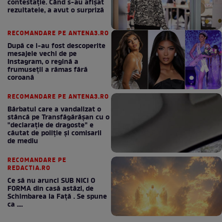
contestație. Când s-au afișat
rezultatele, a avut o surpriză
RECOMANDARE PE ANTENA3.RO
După ce i-au fost descoperite
mesajele vechi de pe
Instagram, o regină a
frumuseții a rămas fără
coroană
RECOMANDARE PE ANTENA3.RO
Bărbatul care a vandalizat o
stâncă pe Transfăgărășan cu o
"declaraţie de dragoste" e
căutat de poliție și comisarii
de mediu
RECOMANDARE PE
REDACTIA.RO
Ce să nu arunci SUB NICI O
FORMA din casă astăzi, de
Schimbarea la Față . Se spune
ca ....