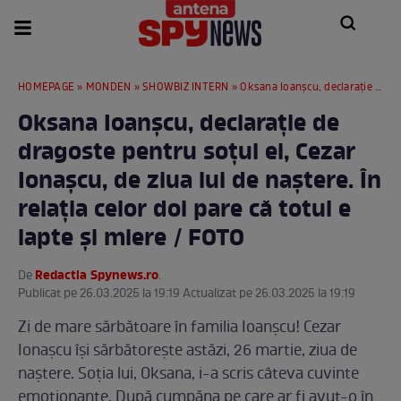
HOMEPAGE
»
MONDEN
»
SHOWBIZ INTERN
» Oksana Ioanșcu, declarație de dragoste pentru soțul ei, Cezar Ionașcu, de ziua lui de naștere. În relația celor doi pare că totul e lapte și miere / FOTO
Oksana Ioanșcu, declarație de
dragoste pentru soțul ei, Cezar
Ionașcu, de ziua lui de naștere. În
relația celor doi pare că totul e
lapte și miere / FOTO
Redactia Spynews.ro
De
.
Publicat pe 26.03.2025 la 19:19 Actualizat pe 26.03.2025 la 19:19
Zi de mare sărbătoare în familia Ioanșcu! Cezar
Ionașcu își sărbătorește astăzi, 26 martie, ziua de
naștere. Soția lui, Oksana, i-a scris câteva cuvinte
emoționante. După cumpăna pe care ar fi avut-o în