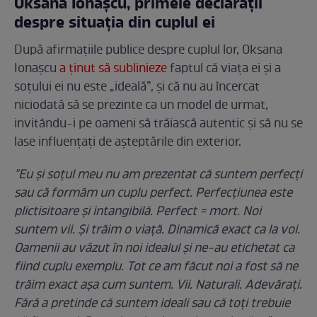
Oksana Ionașcu, primele declarații
despre situația din cuplul ei
După afirmațiile publice despre cuplul lor, Oksana
Ionașcu
a ținut să sublinieze
faptul că viața ei și a
soțului ei nu este „ideală”, și că nu au încercat
niciodată să se prezinte ca un model de urmat,
invitându-i pe oameni să trăiască autentic și să nu se
lase influențați de așteptările din exterior.
"Eu și soțul meu nu am prezentat că suntem perfecți
sau că formăm un cuplu perfect. Perfecțiunea este
plictisitoare și intangibilă. Perfect = mort. Noi
suntem vii. Și trăim o viață. Dinamică exact ca la voi.
Oamenii au văzut în noi idealul și ne-au etichetat ca
fiind cuplu exemplu. Tot ce am făcut noi a fost să ne
trăim exact așa cum suntem. Vii. Naturali. Adevărați.
Fără a pretinde că suntem ideali sau că toți trebuie