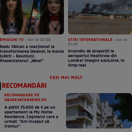
EMISIUNI TV
• ieri la 22:06
STIRI INTERNATIONALE
• ieri la
21:16
Radu Vâlcan a reacționat la
Incendiu de proporții la
transformarea Daianei, la Insula
aeroportul Heathrow din
Iubirii - Reuniuni.
Londra! Imagini exclusive, în
Prezentatorul: „Wow!”
timp real
VEZI MAI MULT
RECOMANDĂRI
RECOMANDARE PE
OBSERVATORNEWS.RO
A plătit 75.000 de € pe un
apartament la My Home
Residence. Coşmarul care a
urmat: "Am început să
tremur"