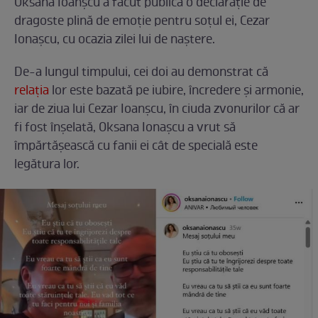
Oksana Ioanșcu a făcut publică o declarație de
dragoste plină de emoție pentru soțul ei, Cezar
Ionașcu, cu ocazia zilei lui de naștere.
De-a lungul timpului, cei doi au demonstrat că
relația
lor este bazată pe iubire, încredere și armonie,
iar de ziua lui Cezar Ioanșcu, în ciuda zvonurilor că ar
fi fost înșelată, Oksana Ionașcu a vrut să
împărtășească cu fanii ei cât de specială este
legătura lor.