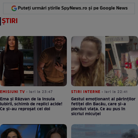
Puteți urmări știrile SpyNews.ro și pe Google News
ȘTIRI
EMISIUNI TV
• ieri la 23:47
STIRI INTERNE
• ieri la 22:41
Ema și Răzvan de la Insula
Gestul emoționant al părinților
Iubirii, schimb de replici acide!
fetiței din Bacău, care și-a
Ce și-au reproșat cei doi
pierdut viața. Ce au pus în
sicriul micuței