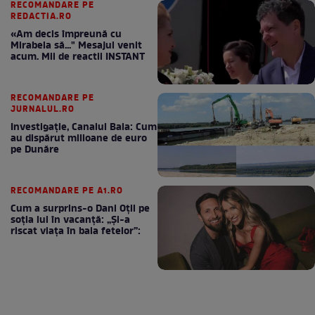
RECOMANDARE PE
REDACTIA.RO
«Am decis împreună cu
Mirabela să..." Mesajul venit
acum. Mii de reactii INSTANT
RECOMANDARE PE
JURNALUL.RO
Investigație, Canalul Bala: Cum
au dispărut milioane de euro
pe Dunăre
RECOMANDARE PE A1.RO
Cum a surprins-o Dani Oțil pe
soția lui în vacanță: „Și-a
riscat viața în baia fetelor”: