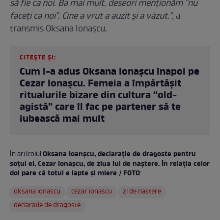
să fie ca noi. Ba mai mult, deseori menționăm "nu
faceți ca noi". Cine a vrut a auzit și a văzut.",
a
transmis Oksana Ionașcu.
CITEȘTE ȘI:
Cum l-a adus Oksana Ionașcu înapoi pe
Cezar Ionașcu. Femeia a împărtășit
ritualurile bizare din cultura “old-
agistă” care îl fac pe partener să te
iubească mai mult
Oksana Ioanșcu, declarație de dragoste pentru
În articolul
soțul ei, Cezar Ionașcu, de ziua lui de naștere. În relația celor
doi pare că totul e lapte și miere / FOTO
:
oksana ionascu
cezar ionascu
zi de nastere
declaratie de dragoste