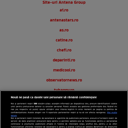
Site-uri Antena Group
a1.ro
antenastars.ro
as.ro
catine.ro
chefi.ro
deparinti.ro
medicool.ro
observatornews.ro
tvhappy.ro
Nouă ne pasă ca datele tale personale să rămână confidențiale
useit.ro
589
Noi și partenerii noștri
stocăm și/sau accesăm informații pe dispozitivul dvs., precum identificatorii cookie
unici pentru prelucrarea datelor cu caracter personal. Puteți accepta sau gestiona preferințele dvs. făcând clic
zutv.ro
mai jos, respectiv vă puteți opune utilizării unui interes legitim în orice moment pe pagina cu politica de
Mai multe
confidențialitate. Aceste alegeri vor fi raportate partenerilor noștri și nu vă vor afecta navigarea.
detalii
Noi si partenerii nostri (retelele de socializare si agentiile de publicitate partenere, precum si furnizorii nostri de
Trends AntenaPLAY
servicii de date analitice) prelucram date pentru a permite website-ului sa functioneze, pentru a personaliza
continutul si anunturile publicitare afisate in functie de interesele si/sau profilul dvs., pentru a va oferi
functionalitati aferente retelelor de socializare si pentru a analiza traficul pe website. Beneficiati de drepturile