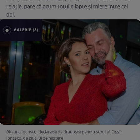
relație, pare că acum totul e lapte și miere între cei
doi.
GALERIE (3)
Oksana Ioanșcu, declarație de dragoste pentru soțul ei, Cezar
Ionașcu, de ziua lui de naștere