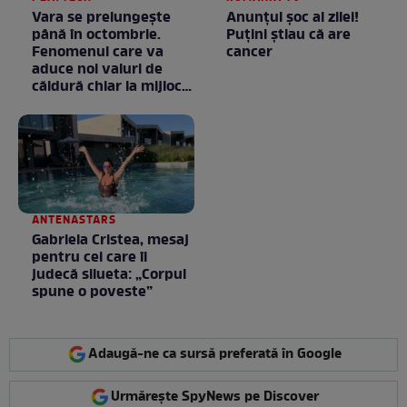
Vara se prelungeşte
Anunţul şoc al zilei!
până în octombrie.
Puţini ştiau că are
Fenomenul care va
cancer
aduce noi valuri de
căldură chiar la mijlocul
toamnei
ANTENASTARS
Gabriela Cristea, mesaj
pentru cei care îi
judecă silueta: „Corpul
spune o poveste”
Adaugă-ne ca sursă preferată în Google
Urmărește SpyNews pe Discover