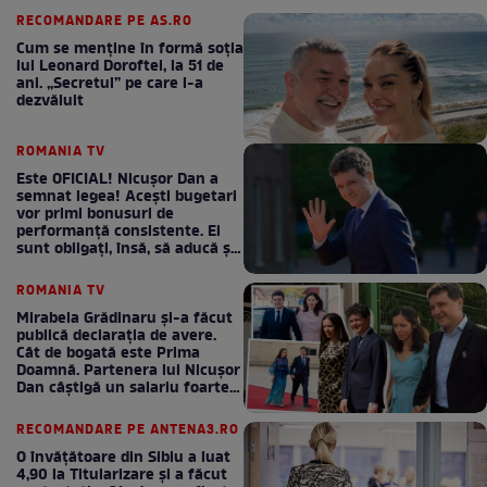
RECOMANDARE PE AS.RO
Cum se menţine în formă soţia
lui Leonard Doroftei, la 51 de
ani. „Secretul” pe care l-a
dezvăluit
ROMANIA TV
Este OFICIAL! Nicușor Dan a
semnat legea! Acești bugetari
vor primi bonusuri de
performanță consistente. Ei
sunt obligați, însă, să aducă și
bani la bugetul de stat
ROMANIA TV
Mirabela Grădinaru și-a făcut
publică declarația de avere.
Cât de bogată este Prima
Doamnă. Partenera lui Nicușor
Dan câștigă un salariu foarte
bun în fiecare lună!
RECOMANDARE PE ANTENA3.RO
O învățătoare din Sibiu a luat
4,90 la Titularizare și a făcut