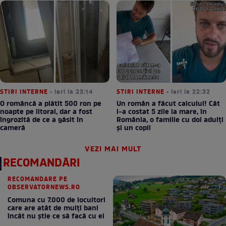
STIRI INTERNE
• ieri la 23:14
STIRI INTERNE
• ieri la 22:32
O româncă a plătit 500 ron pe
Un român a făcut calculul! Cât
noapte pe litoral, dar a fost
l-a costat 5 zile la mare, în
îngrozită de ce a găsit în
România, o familie cu doi adulți
cameră
și un copil
VEZI MAI MULT
RECOMANDĂRI
RECOMANDARE PE
OBSERVATORNEWS.RO
Comuna cu 7.000 de locuitori
care are atât de mulți bani
încât nu știe ce să facă cu ei