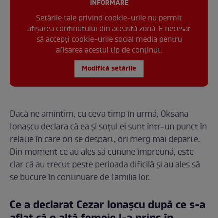
INFORMARE
Setările tale privind cookie-urile nu permit
afișarea conținutului din această zonă. E necesar
să accepți cookie-urile social media pentru
afisarea acestui tip de conținut.
Modifică setările
Dacă ne amintim, cu ceva timp în urmă, Oksana
Ionașcu declara că ea și soțul ei sunt într-un punct în
relație în care ori se despart, ori merg mai departe.
Din moment ce au ales să cunune împreună, este
clar că au trecut peste perioada dificilă și au ales să
se bucure în continuare de familia lor.
Ce a declarat Cezar Ionașcu după ce s-a