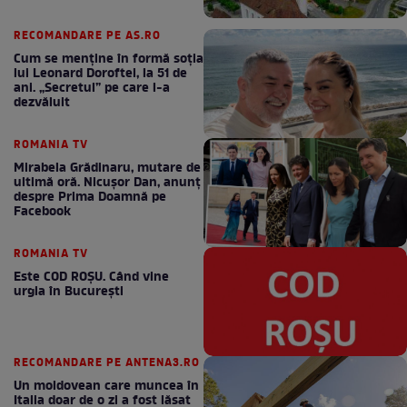
RECOMANDARE PE AS.RO
Cum se menţine în formă soţia
lui Leonard Doroftei, la 51 de
ani. „Secretul” pe care l-a
dezvăluit
ROMANIA TV
Mirabela Grădinaru, mutare de
ultimă oră. Nicuşor Dan, anunţ
despre Prima Doamnă pe
Facebook
ROMANIA TV
Este COD ROŞU. Când vine
urgia în Bucureşti
RECOMANDARE PE ANTENA3.RO
Un moldovean care muncea în
Italia doar de o zi a fost lăsat