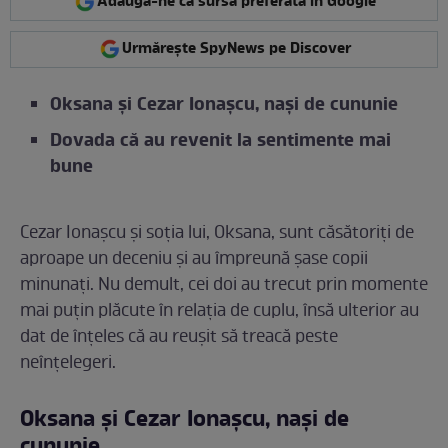
Adaugă-ne ca sursă preferată în Google
Urmărește SpyNews pe Discover
Oksana și Cezar Ionașcu, nași de cununie
Dovada că au revenit la sentimente mai
bune
Cezar Ionașcu și soția lui, Oksana, sunt căsătoriți de
aproape un deceniu și au împreună șase copii
minunați. Nu demult, cei doi au trecut prin momente
mai puțin plăcute în relația de cuplu, însă ulterior au
dat de înțeles că au reușit să treacă peste
neînțelegeri.
Oksana și Cezar Ionașcu, nași de
cununie