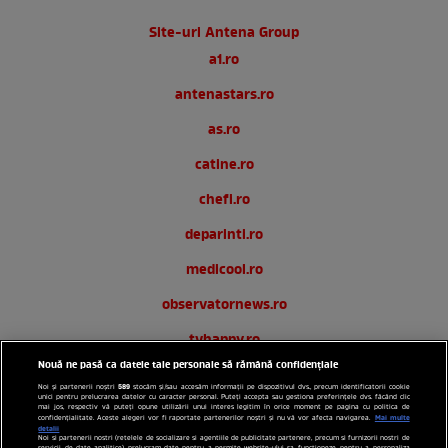
Site-uri Antena Group
a1.ro
antenastars.ro
as.ro
catine.ro
chefi.ro
deparinti.ro
medicool.ro
observatornews.ro
tvhappy.ro
Nouă ne pasă ca datele tale personale să rămână confidențiale
useit.ro
589
Noi și partenerii noștri
stocăm și/sau accesăm informații pe dispozitivul dvs., precum identificatorii cookie
unici pentru prelucrarea datelor cu caracter personal. Puteți accepta sau gestiona preferințele dvs. făcând clic
zutv.ro
mai jos, respectiv vă puteți opune utilizării unui interes legitim în orice moment pe pagina cu politica de
Mai multe
confidențialitate. Aceste alegeri vor fi raportate partenerilor noștri și nu vă vor afecta navigarea.
detalii
Noi si partenerii nostri (retelele de socializare si agentiile de publicitate partenere, precum si furnizorii nostri de
Trends AntenaPLAY