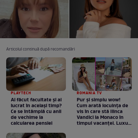
Articolul continuă după recomandări
PLAYTECH
ROMANIA TV
Ai făcut facultate și ai
Pur și simplu wow!
lucrat în același timp?
Cum arată locuința de
Ce se întâmplă cu anii
vis în care stă Ilinca
de vechime la
Vandici la Monaco în
calcularea pensiei
timpul vacanței. Luxul
e în starea lui pură.
Totul arată ca în filme!