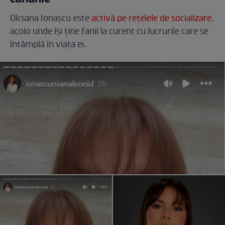
Oksana Ionașcu este
activă pe rețelele de socializare
,
acolo unde își ține fanii la curent cu lucrurile care se
întâmplă în viața ei.