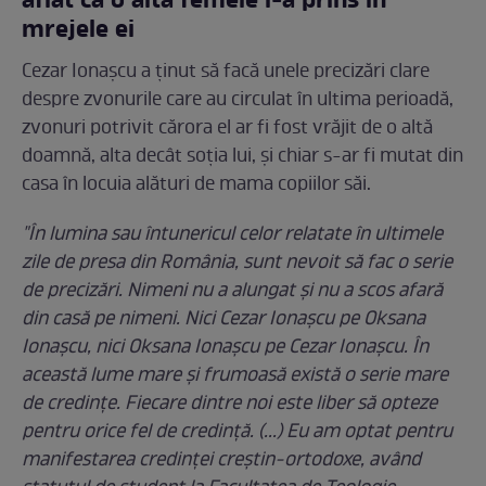
aflat că o altă femeie l-a prins în
mrejele ei
Cezar Ionașcu a ținut să facă unele precizări clare
despre zvonurile care au circulat în ultima perioadă,
zvonuri potrivit cărora el ar fi fost vrăjit de o altă
doamnă, alta decât soția lui, și chiar s-ar fi mutat din
casa în locuia alături de mama copiilor săi.
"În lumina sau întunericul celor relatate în ultimele
zile de presa din România, sunt nevoit să fac o serie
de precizări. Nimeni nu a alungat și nu a scos afară
din casă pe nimeni. Nici Cezar Ionașcu pe Oksana
Ionașcu, nici Oksana Ionașcu pe Cezar Ionașcu. În
această lume mare și frumoasă există o serie mare
de credințe. Fiecare dintre noi este liber să opteze
pentru orice fel de credință. (...) Eu am optat pentru
manifestarea credinței creștin-ortodoxe, având