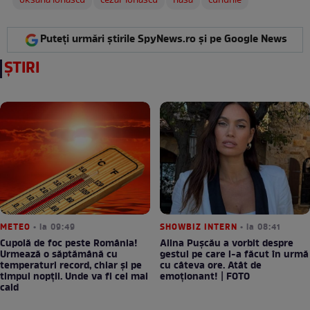
oksana ionascu
cezar ionascu
nasa
cununie
Puteți urmări știrile SpyNews.ro și pe Google News
ȘTIRI
METEO
• la 09:49
SHOWBIZ INTERN
• la 08:41
Cupolă de foc peste România!
Alina Pușcău a vorbit despre
Urmează o săptămână cu
gestul pe care l-a făcut în urmă
temperaturi record, chiar și pe
cu câteva ore. Atât de
timpul nopții. Unde va fi cel mai
emoționant! | FOTO
cald