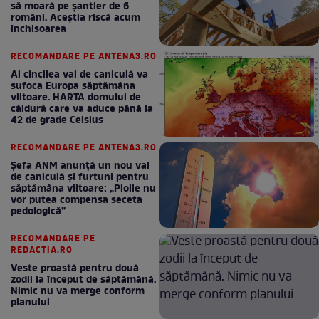
să moară pe şantier de 6
români. Aceștia riscă acum
închisoarea
RECOMANDARE PE ANTENA3.RO
Al cincilea val de caniculă va
sufoca Europa săptămâna
viitoare. HARTA domului de
căldură care va aduce până la
42 de grade Celsius
RECOMANDARE PE ANTENA3.RO
Șefa ANM anunță un nou val
de caniculă și furtuni pentru
săptămâna viitoare: „Ploile nu
vor putea compensa seceta
pedologică”
RECOMANDARE PE
REDACTIA.RO
Veste proastă pentru două
zodii la început de săptămână.
Nimic nu va merge conform
planului