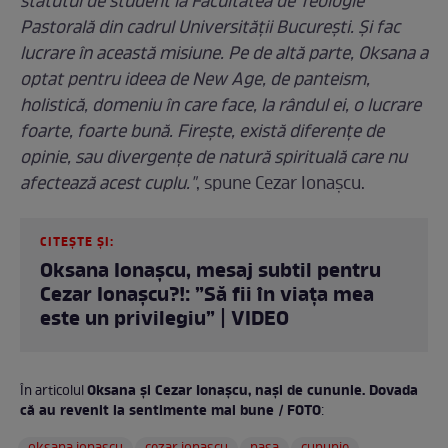
statutul de student la Facultatea de Teologie
Pastorală din cadrul Universității București. Și fac
lucrare în această misiune. Pe de altă parte, Oksana a
optat pentru ideea de New Age, de panteism,
holistică, domeniu în care face, la rândul ei, o lucrare
foarte, foarte bună. Firește, există diferențe de
opinie, sau divergențe de natură spirituală care nu
afectează acest cuplu."
, spune Cezar Ionașcu.
CITEȘTE ȘI:
Oksana Ionașcu, mesaj subtil pentru
Cezar Ionașcu?!: ”Să fii în viața mea
este un privilegiu” | VIDEO
Oksana și Cezar Ionașcu, nași de cununie. Dovada
În articolul
că au revenit la sentimente mai bune / FOTO
: