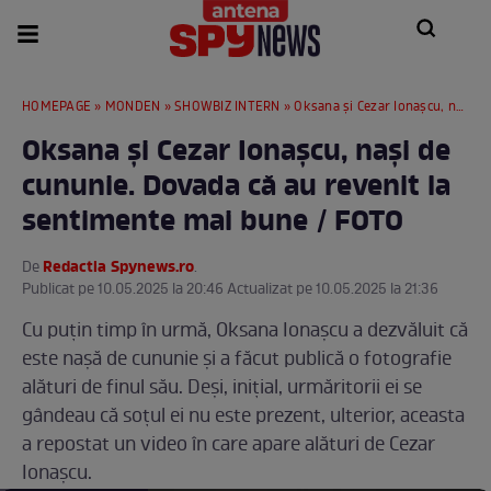
HOMEPAGE
»
MONDEN
»
SHOWBIZ INTERN
» Oksana și Cezar Ionașcu, nași de cununie. Dovada că au revenit la sentimente mai bune / FOTO
Oksana și Cezar Ionașcu, nași de
cununie. Dovada că au revenit la
sentimente mai bune / FOTO
Redactia Spynews.ro
De
.
Publicat pe 10.05.2025 la 20:46 Actualizat pe 10.05.2025 la 21:36
Cu puțin timp în urmă, Oksana Ionașcu a dezvăluit că
este nașă de cununie și a făcut publică o fotografie
alături de finul său. Deși, inițial, urmăritorii ei se
gândeau că soțul ei nu este prezent, ulterior, aceasta
a repostat un video în care apare alături de Cezar
Ionașcu.