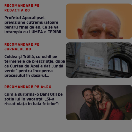
RECOMANDARE PE
REDACTIA.RO
Profetul Apocalipsei,
previziune cutremuratoare
pentru final de an. Ce se va
intampla cu LUMEA e TERIBIL
RECOMANDARE PE
JURNALUL.RO
Coldea și Trăilă, cu ochii pe
termenele de prescripție, după
ce Curtea de Apel a dat „undă
verde” pentru începerea
procesului în dosarul
„Generalilor”
RECOMANDARE PE A1.RO
Cum a surprins-o Dani Oțil pe
soția lui în vacanță: „Și-a
riscat viața în baia fetelor”: