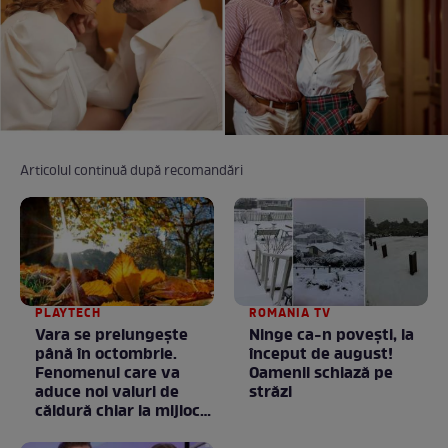
Articolul continuă după recomandări
PLAYTECH
ROMANIA TV
Vara se prelungeşte
Ninge ca-n povești, la
până în octombrie.
început de august!
Fenomenul care va
Oamenii schiază pe
aduce noi valuri de
străzi
căldură chiar la mijlocul
toamnei