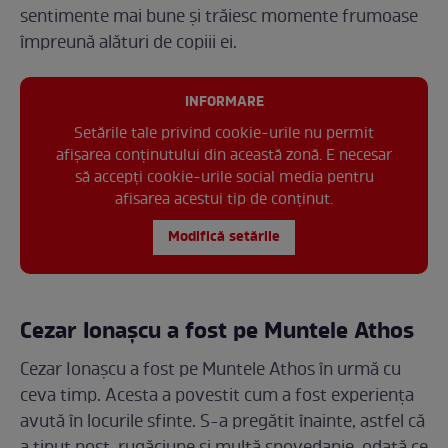
sentimente mai bune și trăiesc momente frumoase
împreună alături de copiii ei.
INFORMARE
Setările tale privind cookie-urile nu permit
afișarea conținutului din această zonă. E necesar
să accepți cookie-urile social media pentru
afisarea acestui tip de conținut.
Modifică setările
Cezar Ionașcu a fost pe Muntele Athos
Cezar Ionașcu a fost pe Muntele Athos în urmă cu
ceva timp. Acesta a povestit cum a fost experiența
avută în locurile sfinte. S-a pregătit înainte, astfel că