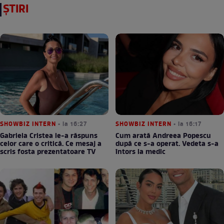
ȘTIRI
SHOWBIZ INTERN
• la 16:27
SHOWBIZ INTERN
• la 16:17
Gabriela Cristea le-a răspuns
Cum arată Andreea Popescu
celor care o critică. Ce mesaj a
după ce s-a operat. Vedeta s-a
scris fosta prezentatoare TV
întors la medic