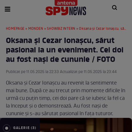
HOMEPAGE
»
MONDEN
»
SHOWBIZ INTERN
» Oksana și Cezar Ionașcu, sărut pasional la un eveniment. Cei doi au fost nași de cununie / FOTO
Oksana și Cezar Ionașcu, sărut
pasional la un eveniment. Cei doi
au fost nași de cununie / FOTO
Publicat pe 11.05.2025 la 22:33 Actualizat pe 11.05.2025 la 23:44
Oksana și Cezar Ionașcu au revenit la sentimente
mai bune. După ce au trecut prin momente dificile în
urmă cu puțin timp, cei doi pare că se iubesc la fel ca
la început și o demonstrează. Au fost nași de
cununie și s-au sărutat pasional în fața tuturor.
GALERIE (3)