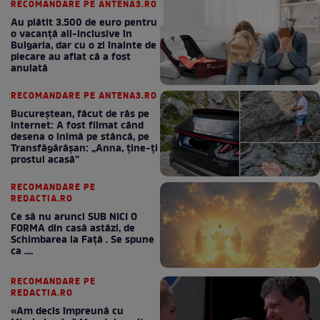
RECOMANDARE PE ANTENA3.RO
Au plătit 3.500 de euro pentru
o vacanță all-inclusive în
Bulgaria, dar cu o zi înainte de
plecare au aflat că a fost
anulată
RECOMANDARE PE ANTENA3.RO
Bucureștean, făcut de râs pe
internet: A fost filmat când
desena o inimă pe stâncă, pe
Transfăgărășan: „Anna, ține-ți
prostul acasă”
RECOMANDARE PE
REDACTIA.RO
Ce să nu arunci SUB NICI O
FORMA din casă astăzi, de
Schimbarea la Față . Se spune
ca ....
RECOMANDARE PE
REDACTIA.RO
«Am decis împreună cu