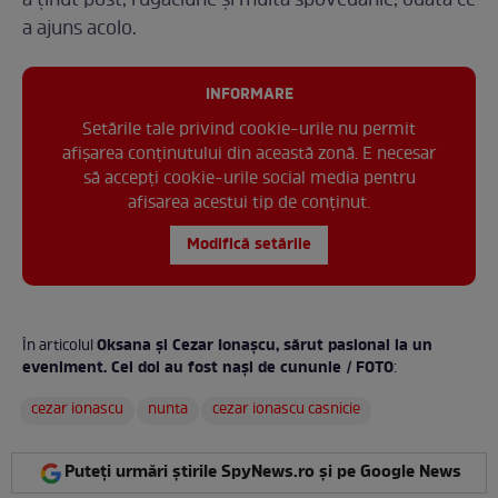
a ținut post, rugăciune și multă spovedanie, odată ce
a ajuns acolo.
INFORMARE
Setările tale privind cookie-urile nu permit
afișarea conținutului din această zonă. E necesar
să accepți cookie-urile social media pentru
afisarea acestui tip de conținut.
Modifică setările
Oksana și Cezar Ionașcu, sărut pasional la un
În articolul
eveniment. Cei doi au fost nași de cununie / FOTO
:
cezar ionascu
nunta
cezar ionascu casnicie
Puteți urmări știrile SpyNews.ro și pe Google News