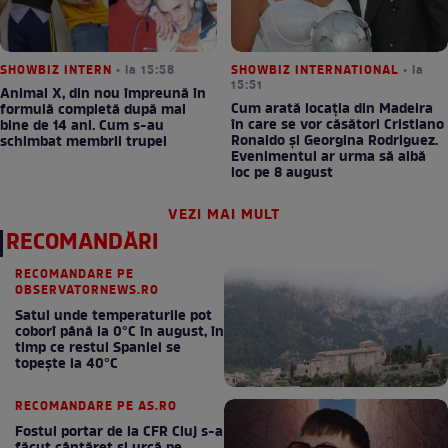
SHOWBIZ INTERN
• la 15:58
SHOWBIZ INTERNATIONAL
• la
15:51
Animal X, din nou împreună în
Cum arată locația din Madeira
formulă completă după mai
în care se vor căsători Cristiano
bine de 14 ani. Cum s-au
Ronaldo și Georgina Rodriguez.
schimbat membrii trupei
Evenimentul ar urma să aibă
loc pe 8 august
VEZI MAI MULT
RECOMANDĂRI
RECOMANDARE PE
OBSERVATORNEWS.RO
Satul unde temperaturile pot
coborî până la 0°C în august, în
timp ce restul Spaniei se
topește la 40°C
RECOMANDARE PE AS.RO
Fostul portar de la CFR Cluj s-a