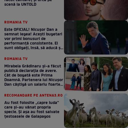
făcut cântăreţ şi urcă pe
scenă la UNTOLD
ROMANIA TV
Este OFICIAL! Nicușor Dan a
semnat legea! Acești bugetari
vor primi bonusuri de
performanță consistente. Ei
sunt obligați, însă, să aducă și
bani la bugetul de stat
ROMANIA TV
Mirabela Grădinaru și-a făcut
publică declarația de avere.
Cât de bogată este Prima
Doamnă. Partenera lui Nicușor
Dan câștigă un salariu foarte
bun în fiecare lună!
RECOMANDARE PE ANTENA3.RO
Au fost folosite „capre Iuda”
care și-au vânat propria
specie. Și așa au fost salvate
țestoasele de Galapagos