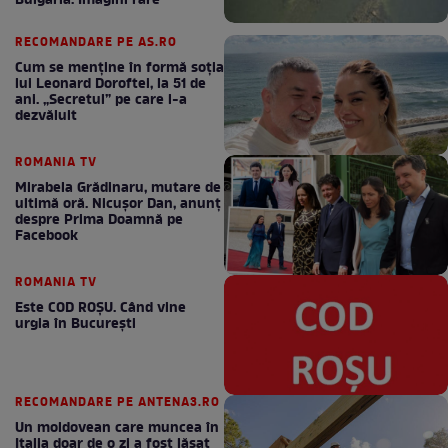
Bulgaria. Imagini rare
RECOMANDARE PE AS.RO
Cum se menţine în formă soţia
lui Leonard Doroftei, la 51 de
ani. „Secretul” pe care l-a
dezvăluit
ROMANIA TV
Mirabela Grădinaru, mutare de
ultimă oră. Nicuşor Dan, anunţ
despre Prima Doamnă pe
Facebook
ROMANIA TV
Este COD ROŞU. Când vine
urgia în Bucureşti
RECOMANDARE PE ANTENA3.RO
Un moldovean care muncea în
Italia doar de o zi a fost lăsat