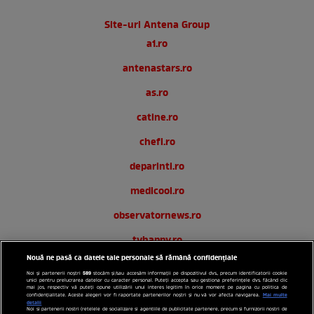
Site-uri Antena Group
a1.ro
antenastars.ro
as.ro
catine.ro
chefi.ro
deparinti.ro
medicool.ro
observatornews.ro
tvhappy.ro
Nouă ne pasă ca datele tale personale să rămână confidențiale
useit.ro
589
Noi și partenerii noștri
stocăm și/sau accesăm informații pe dispozitivul dvs., precum identificatorii cookie
unici pentru prelucrarea datelor cu caracter personal. Puteți accepta sau gestiona preferințele dvs. făcând clic
zutv.ro
mai jos, respectiv vă puteți opune utilizării unui interes legitim în orice moment pe pagina cu politica de
Mai multe
confidențialitate. Aceste alegeri vor fi raportate partenerilor noștri și nu vă vor afecta navigarea.
detalii
Noi si partenerii nostri (retelele de socializare si agentiile de publicitate partenere, precum si furnizorii nostri de