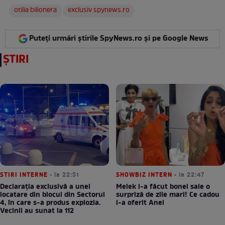
otilia bilionera
exclusiv spynews.ro
Puteți urmări știrile SpyNews.ro și pe Google News
ȘTIRI
STIRI INTERNE
• la 22:51
SHOWBIZ INTERN
• la 22:47
Declarația exclusivă a unei
Melek i-a făcut bonei sale o
locatare din blocul din Sectorul
surpriză de zile mari! Ce cadou
4, în care s-a produs explozia.
i-a oferit Anei
Vecinii au sunat la 112