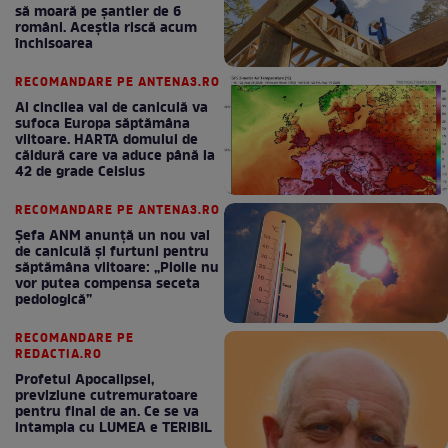
să moară pe şantier de 6
români. Aceștia riscă acum
închisoarea
RECOMANDARE PE ANTENA3.RO
Al cincilea val de caniculă va
sufoca Europa săptămâna
viitoare. HARTA domului de
căldură care va aduce până la
42 de grade Celsius
RECOMANDARE PE ANTENA3.RO
Șefa ANM anunță un nou val
de caniculă și furtuni pentru
săptămâna viitoare: „Ploile nu
vor putea compensa seceta
pedologică”
RECOMANDARE PE
REDACTIA.RO
Profetul Apocalipsei,
previziune cutremuratoare
pentru final de an. Ce se va
intampla cu LUMEA e TERIBIL