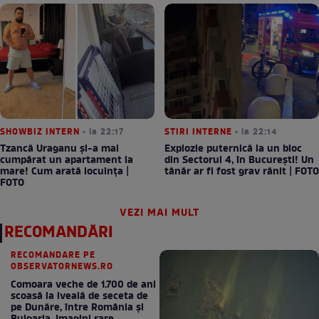
SHOWBIZ INTERN
• la 22:17
STIRI INTERNE
• la 22:14
Tzancă Uraganu și-a mai
Explozie puternică la un bloc
cumpărat un apartament la
din Sectorul 4, în București! Un
mare! Cum arată locuința |
tânăr ar fi fost grav rănit | FOTO
FOTO
VEZI MAI MULT
RECOMANDĂRI
RECOMANDARE PE
OBSERVATORNEWS.RO
Comoara veche de 1.700 de ani
scoasă la iveală de seceta de
pe Dunăre, între România şi