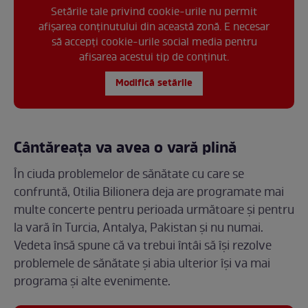
Setările tale privind cookie-urile nu permit
afișarea conținutului din această zonă. E necesar
să accepți cookie-urile social media pentru
afisarea acestui tip de conținut.
Modifică setările
Cântăreața va avea o vară plină
În ciuda problemelor de sănătate cu care se
confruntă, Otilia Bilionera deja are programate mai
multe concerte pentru perioada următoare și pentru
la vară în Turcia, Antalya, Pakistan și nu numai.
Vedeta însă spune că va trebui întâi să își rezolve
problemele de sănătate și abia ulterior își va mai
programa și alte evenimente.