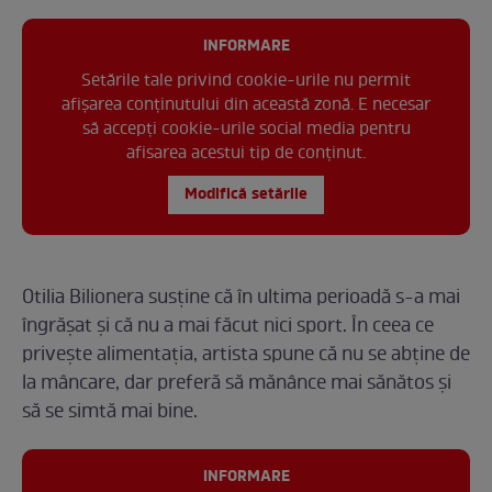
INFORMARE
Setările tale privind cookie-urile nu permit
afișarea conținutului din această zonă. E necesar
să accepți cookie-urile social media pentru
afisarea acestui tip de conținut.
Modifică setările
Otilia Bilionera susține că în ultima perioadă s-a mai
îngrășat și că nu a mai făcut nici sport. În ceea ce
privește alimentația, artista spune că nu se abține de
la mâncare, dar preferă să mănânce mai sănătos și
să se simtă mai bine.
INFORMARE