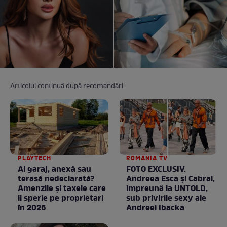
Articolul continuă după recomandări
PLAYTECH
ROMANIA TV
Ai garaj, anexă sau
FOTO EXCLUSIV.
terasă nedeclarată?
Andreea Esca şi Cabral,
Amenzile și taxele care
împreună la UNTOLD,
îi sperie pe proprietari
sub privirile sexy ale
în 2026
Andreei Ibacka