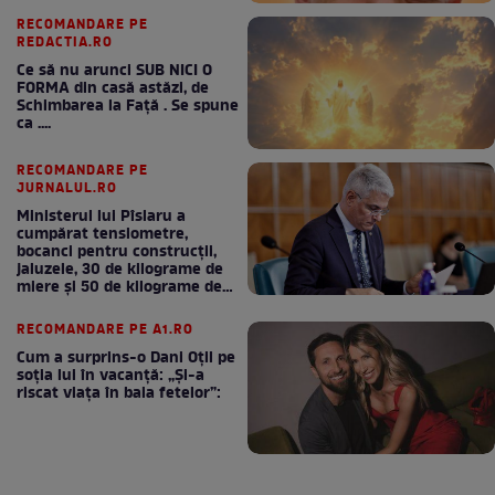
RECOMANDARE PE
REDACTIA.RO
Ce să nu arunci SUB NICI O
FORMA din casă astăzi, de
Schimbarea la Față . Se spune
ca ....
RECOMANDARE PE
JURNALUL.RO
Ministerul lui Pîslaru a
cumpărat tensiometre,
bocanci pentru construcții,
jaluzele, 30 de kilograme de
miere și 50 de kilograme de
cafea
RECOMANDARE PE A1.RO
Cum a surprins-o Dani Oțil pe
soția lui în vacanță: „Și-a
riscat viața în baia fetelor”: