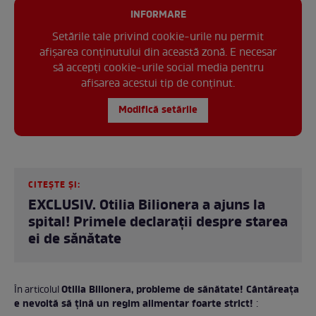
INFORMARE
Setările tale privind cookie-urile nu permit
afișarea conținutului din această zonă. E necesar
să accepți cookie-urile social media pentru
afisarea acestui tip de conținut.
Modifică setările
CITEȘTE ȘI:
EXCLUSIV. Otilia Bilionera a ajuns la
spital! Primele declarații despre starea
ei de sănătate
Otilia Bilionera, probleme de sănătate! Cântăreața
În articolul
e nevoită să țină un regim alimentar foarte strict!
: