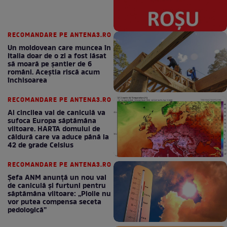
RECOMANDARE PE ANTENA3.RO
Un moldovean care muncea în
Italia doar de o zi a fost lăsat
să moară pe şantier de 6
români. Aceștia riscă acum
închisoarea
RECOMANDARE PE ANTENA3.RO
Al cincilea val de caniculă va
sufoca Europa săptămâna
viitoare. HARTA domului de
căldură care va aduce până la
42 de grade Celsius
RECOMANDARE PE ANTENA3.RO
Șefa ANM anunță un nou val
de caniculă și furtuni pentru
săptămâna viitoare: „Ploile nu
vor putea compensa seceta
pedologică”