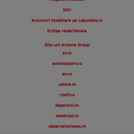
Stiri
Anunturi imobiliare pe Lajumate.ro
Echipa redactionala
Site-uri Antena Group
a1.ro
antenastars.ro
as.ro
catine.ro
chefi.ro
deparinti.ro
medicool.ro
observatornews.ro