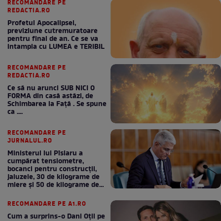
RECOMANDARE PE
REDACTIA.RO
Profetul Apocalipsei,
previziune cutremuratoare
pentru final de an. Ce se va
intampla cu LUMEA e TERIBIL
RECOMANDARE PE
REDACTIA.RO
Ce să nu arunci SUB NICI O
FORMA din casă astăzi, de
Schimbarea la Față . Se spune
ca ....
RECOMANDARE PE
JURNALUL.RO
Ministerul lui Pîslaru a
cumpărat tensiometre,
bocanci pentru construcții,
jaluzele, 30 de kilograme de
miere și 50 de kilograme de
cafea
RECOMANDARE PE A1.RO
Cum a surprins-o Dani Oțil pe