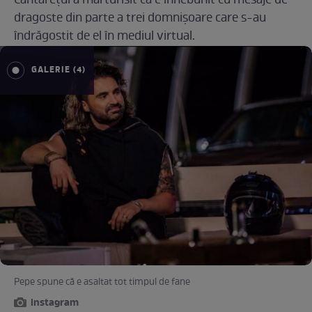
Cântărețul a mărturisit că e înnebunit cu mesaje de
dragoste din parte a trei domnișoare care s-au
îndrăgostit de el în mediul virtual.
GALERIE (4)
Pepe spune că e asaltat tot timpul de fane
instagram