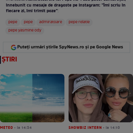
înnebunit cu mesaje de dragoste pe Instagram: ”Îmi scriu în
fiecare zi, îmi trimit poze”
:
pepe
pepe
admiratoare
pepe relatie
pepe yasmine ody
Puteți urmări știrile SpyNews.ro și pe Google News
ȘTIRI
METEO
• la 14:54
SHOWBIZ INTERN
• la 14:10