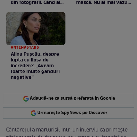
din fotografii. Când ai
mască. Nu ai mai văzut
dreptul la rambursare
la nimeni așa ceva:
Fără cuvinte / VIDEO
ANTENASTARS
Alina Pușcău, despre
lupta cu lipsa de
încredere: „Aveam
foarte multe gânduri
negative”
Adaugă-ne ca sursă preferată în Google
Urmărește SpyNews pe Discover
Cântărețul a mărturisit într-un interviu că primește