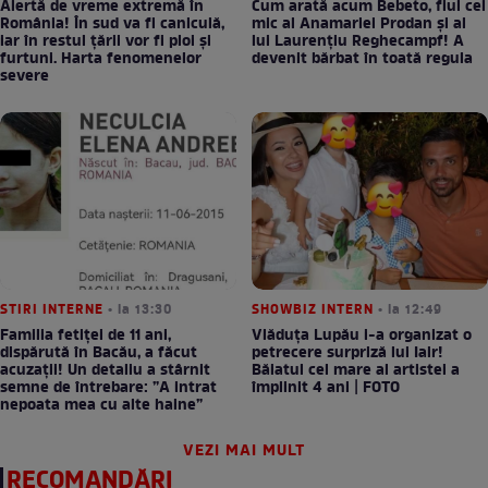
Alertă de vreme extremă în
Cum arată acum Bebeto, fiul cel
România! În sud va fi caniculă,
mic al Anamariei Prodan și al
iar în restul țării vor fi ploi și
lui Laurențiu Reghecampf! A
furtuni. Harta fenomenelor
devenit bărbat în toată regula
severe
STIRI INTERNE
• la 13:30
SHOWBIZ INTERN
• la 12:49
Familia fetiței de 11 ani,
Vlăduța Lupău i-a organizat o
dispărută în Bacău, a făcut
petrecere surpriză lui Iair!
acuzații! Un detaliu a stârnit
Băiatul cel mare al artistei a
semne de întrebare: ”A intrat
împlinit 4 ani | FOTO
nepoata mea cu alte haine”
VEZI MAI MULT
RECOMANDĂRI