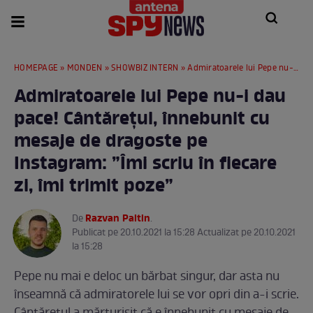
HOMEPAGE
»
MONDEN
»
SHOWBIZ INTERN
» Admiratoarele lui Pepe nu-i dau pace! Cântărețul, înnebunit cu mesaje de dragoste pe Instagram: ”Îmi scriu în fiecare zi, îmi trimit poze”
Admiratoarele lui Pepe nu-i dau
pace! Cântărețul, înnebunit cu
mesaje de dragoste pe
Instagram: ”Îmi scriu în fiecare
zi, îmi trimit poze”
Razvan Paltin
De
.
Publicat pe 20.10.2021 la 15:28 Actualizat pe 20.10.2021
la 15:28
Pepe nu mai e deloc un bărbat singur, dar asta nu
înseamnă că admiratorele lui se vor opri din a-i scrie.