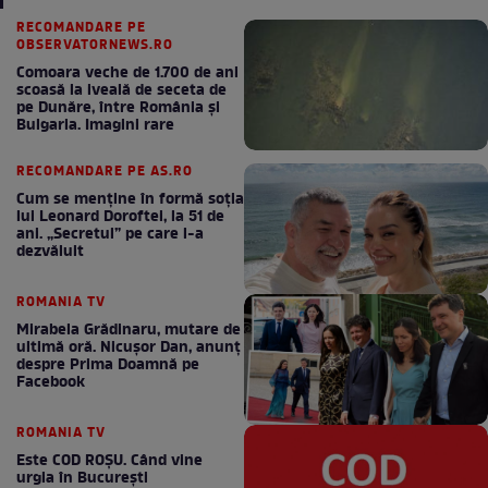
RECOMANDARE PE
OBSERVATORNEWS.RO
Comoara veche de 1.700 de ani
scoasă la iveală de seceta de
pe Dunăre, între România şi
Bulgaria. Imagini rare
RECOMANDARE PE AS.RO
Cum se menţine în formă soţia
lui Leonard Doroftei, la 51 de
ani. „Secretul” pe care l-a
dezvăluit
ROMANIA TV
Mirabela Grădinaru, mutare de
ultimă oră. Nicuşor Dan, anunţ
despre Prima Doamnă pe
Facebook
ROMANIA TV
Este COD ROŞU. Când vine
urgia în Bucureşti