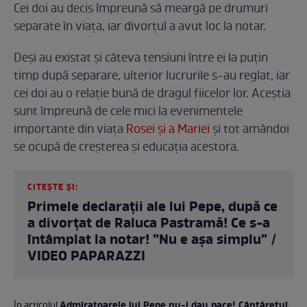
Cei doi au decis împreună să meargă pe drumuri
separate în viața, iar divorțul a avut loc la notar.
Deși au existat și câteva tensiuni între ei la puțin
timp după separare, ulterior lucrurile s-au reglat, iar
cei doi au o relație bună de dragul fiicelor lor. Aceștia
sunt împreună de cele mici la evenimentele
importante din viața
Rosei și a Mariei
și tot amândoi
se ocupă de creșterea și educația acestora.
CITEȘTE ȘI:
Primele declarații ale lui Pepe, după ce
a divorțat de Raluca Pastramă! Ce s-a
întâmplat la notar! ”Nu e așa simplu” /
VIDEO PAPARAZZI
Admiratoarele lui Pepe nu-i dau pace! Cântărețul,
În articolul