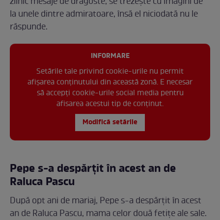
zilnic mesaje de dragoste, se trezește cu imagini de
la unele dintre admiratoare, însă el niciodată nu le
răspunde.
INFORMARE
Setările tale privind cookie-urile nu permit
afișarea conținutului din această zonă. E necesar
să accepți cookie-urile social media pentru
afisarea acestui tip de conținut.
Modifică setările
Pepe s-a despărțit în acest an de
Raluca Pascu
După opt ani de mariaj, Pepe s-a despărțit în acest
an de Raluca Pascu, mama celor două fetițe ale sale.