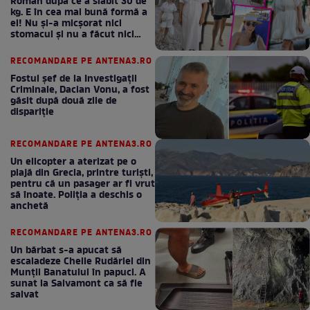
Roman după ce a slăbit 30 de
kg. E în cea mai bună formă a
ei! Nu și-a micșorat nici
stomacul și nu a făcut nici
Mounjaro / GALERIE FOTO
RECOMANDARE PE ANTENA3.RO
Fostul șef de la Investigații
Criminale, Dacian Vonu, a fost
găsit după două zile de
dispariţie
RECOMANDARE PE ANTENA3.RO
Un elicopter a aterizat pe o
plajă din Grecia, printre turiști,
pentru că un pasager ar fi vrut
să înoate. Poliția a deschis o
anchetă
RECOMANDARE PE ANTENA3.RO
Un bărbat s-a apucat să
escaladeze Cheile Rudăriei din
Munții Banatului în papuci. A
sunat la Salvamont ca să fie
salvat