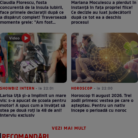
Claudia Florescu, fosta
Mariana Moculescu a pierdut în
concurentă de la Insula Iubirii,
instanță în fața propriei fiice!
face primele declarații după ce
Ce decizie au luat judecătorii
a dispărut complet! Traversează
după ce tot ea a deschis
momente grele: ”Am fost
procesul
supărată pe Dumnezeu”
SHOWBIZ INTERN
• la 22:01
HOROSCOP
• la 22:00
Larisa Uță şi-a împlinit un mare
Horoscop 11 august 2026. Trei
vis: s-a apucat de școala pentru
zodii primesc vestea pe care o
motor! A spus cum a învățat să
așteptau. Pentru un nativ
stea pe două roți la 48 de ani!
începe o perioadă cu noroc
Interviu exclusiv
VEZI MAI MULT
RECOMANDĂRI