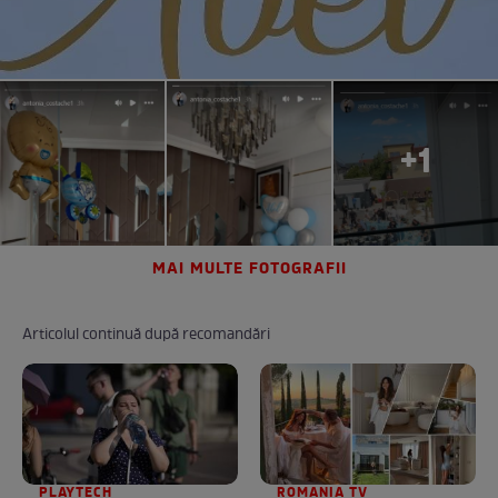
+1
MAI MULTE FOTOGRAFII
Articolul continuă după recomandări
PLAYTECH
ROMANIA TV