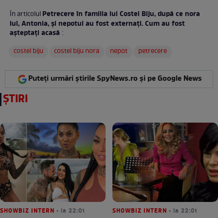
Petrecere în familia lui Costel Biju, după ce nora
În articolul
lui, Antonia, și nepotul au fost externați. Cum au fost
așteptați acasă
:
costel biju
costel biju nora
nepot
petrecere
Puteți urmări știrile SpyNews.ro și pe Google News
ȘTIRI
SHOWBIZ INTERN
• la 22:01
SHOWBIZ INTERN
• la 22:01