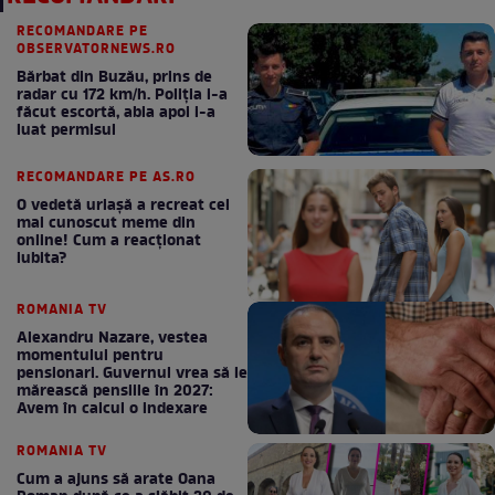
RECOMANDARE PE
OBSERVATORNEWS.RO
Bărbat din Buzău, prins de
radar cu 172 km/h. Poliţia i-a
făcut escortă, abia apoi i-a
luat permisul
RECOMANDARE PE AS.RO
O vedetă uriașă a recreat cel
mai cunoscut meme din
online! Cum a reacționat
iubita?
ROMANIA TV
Alexandru Nazare, vestea
momentului pentru
pensionari. Guvernul vrea să le
mărească pensiile în 2027:
Avem în calcul o indexare
ROMANIA TV
Cum a ajuns să arate Oana