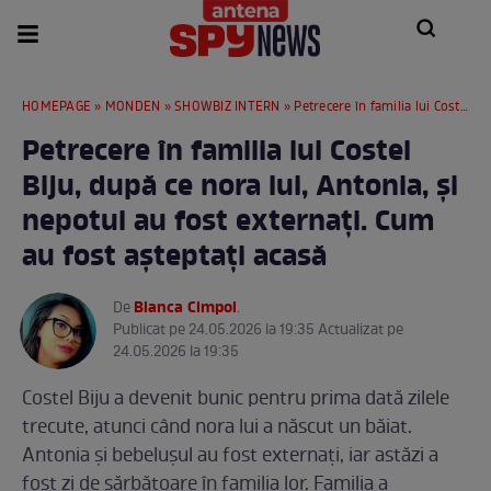
HOMEPAGE
»
MONDEN
»
SHOWBIZ INTERN
» Petrecere în familia lui Costel Biju, după ce nora lui, Antonia, și nepotul au fost externați. Cum au fost așteptați acasă
Petrecere în familia lui Costel
Biju, după ce nora lui, Antonia, și
nepotul au fost externați. Cum
au fost așteptați acasă
Bianca Cimpoi
De
.
Publicat pe 24.05.2026 la 19:35 Actualizat pe
24.05.2026 la 19:35
Costel Biju a devenit bunic pentru prima dată zilele
trecute, atunci când nora lui a născut un băiat.
Antonia și bebelușul au fost externați, iar astăzi a
fost zi de sărbătoare în familia lor. Familia a