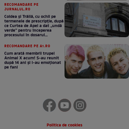
RECOMANDARE PE
JURNALUL.RO
Coldea și Trăilă, cu ochii pe
termenele de prescripție, după
ce Curtea de Apel a dat „undă
verde” pentru începerea
procesului în dosarul
„Generalilor”
RECOMANDARE PE A1.RO
Cum arată membrii trupei
Animal X acum! S-au reunit
după 14 ani și i-au emoționat
pe fani
Politica de cookies