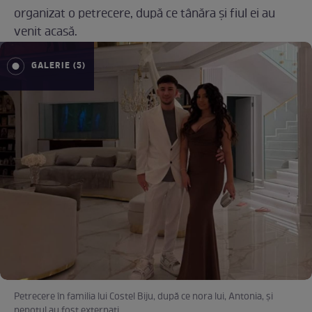
organizat o petrecere, după ce tânăra și fiul ei au
venit acasă.
GALERIE (5)
Petrecere în familia lui Costel Biju, după ce nora lui, Antonia, și
nepotul au fost externați