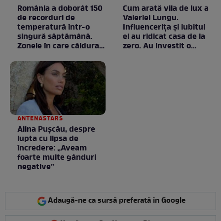
România a doborât 150
Cum arată vila de lux a
de recorduri de
Valeriei Lungu.
temperatură într-o
Influencerița și iubitul
singură săptămână.
ei au ridicat casa de la
Zonele în care căldura a
zero. Au investit o
ajuns la valori
avere în ea, dar fiecare
neobișnuite
bănuț a meritat. E mai
ceva ca în filme! /
GALERIE FOTO
ANTENASTARS
Alina Pușcău, despre
lupta cu lipsa de
încredere: „Aveam
foarte multe gânduri
negative”
Adaugă-ne ca sursă preferată în Google