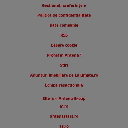
Gestionați preferințele
Politica de confidentialitate
Date companie
RSS
Despre cookie
Program Antena 1
Stiri
Anunturi imobiliare pe Lajumate.ro
Echipa redactionala
Site-uri Antena Group
a1.ro
antenastars.ro
as.ro