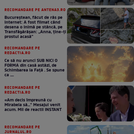
RECOMANDARE PE ANTENA3.RO
Bucureștean, făcut de râs pe
internet: A fost filmat când
desena o inimă pe stâncă, pe
Transfăgărășan: „Anna, ține-ți
prostul acasă”
RECOMANDARE PE
REDACTIA.RO
Ce să nu arunci SUB NICI O
FORMA din casă astăzi, de
Schimbarea la Față . Se spune
ca ....
RECOMANDARE PE
REDACTIA.RO
«Am decis împreună cu
Mirabela să..." Mesajul venit
acum. Mii de reactii INSTANT
RECOMANDARE PE
JURNALUL.RO