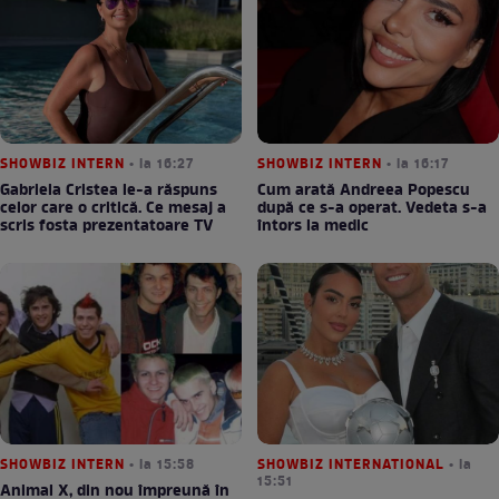
SHOWBIZ INTERN
• la 16:27
SHOWBIZ INTERN
• la 16:17
Gabriela Cristea le-a răspuns
Cum arată Andreea Popescu
celor care o critică. Ce mesaj a
după ce s-a operat. Vedeta s-a
scris fosta prezentatoare TV
întors la medic
SHOWBIZ INTERN
• la 15:58
SHOWBIZ INTERNATIONAL
• la
15:51
Animal X, din nou împreună în