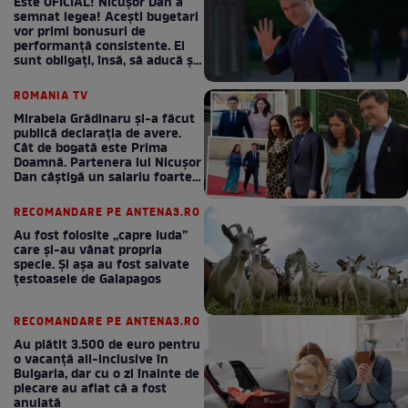
Este OFICIAL! Nicușor Dan a
semnat legea! Acești bugetari
vor primi bonusuri de
performanță consistente. Ei
sunt obligați, însă, să aducă și
bani la bugetul de stat
ROMANIA TV
Mirabela Grădinaru și-a făcut
publică declarația de avere.
Cât de bogată este Prima
Doamnă. Partenera lui Nicușor
Dan câștigă un salariu foarte
bun în fiecare lună!
RECOMANDARE PE ANTENA3.RO
Au fost folosite „capre Iuda”
care și-au vânat propria
specie. Și așa au fost salvate
țestoasele de Galapagos
RECOMANDARE PE ANTENA3.RO
Au plătit 3.500 de euro pentru
o vacanță all-inclusive în
Bulgaria, dar cu o zi înainte de
plecare au aflat că a fost
anulată