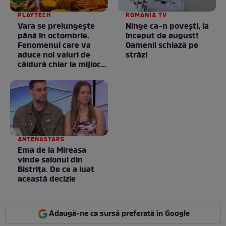
PLAYTECH
ROMANIA TV
Vara se prelungeşte
Ninge ca-n povești, la
până în octombrie.
început de august!
Fenomenul care va
Oamenii schiază pe
aduce noi valuri de
străzi
căldură chiar la mijlocul
toamnei
ANTENASTARS
Ema de la Mireasa
vinde salonul din
Bistrița. De ce a luat
această decizie
Adaugă-ne ca sursă preferată în Google