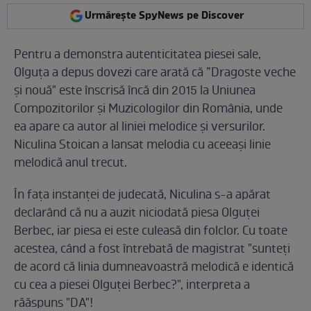
Urmărește SpyNews pe Discover
Pentru a demonstra autenticitatea piesei sale,
Olguța a depus dovezi care arată că ”Dragoste veche
și nouă" este înscrisă încă din 2015 la Uniunea
Compozitorilor și Muzicologilor din România, unde
ea apare ca autor al liniei melodice și versurilor.
Niculina Stoican a lansat melodia cu aceeași linie
melodică anul trecut.
În fața instanței de judecată, Niculina s-a apărat
declarând că nu a auzit niciodată piesa Olguței
Berbec, iar piesa ei este culeasă din folclor. Cu toate
acestea, când a fost întrebată de magistrat "sunteți
de acord că linia dumneavoastră melodică e identică
cu cea a piesei Olguței Berbec?", interpreta a
răăspuns "DA"!