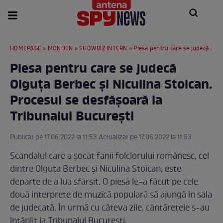
HOMEPAGE
»
MONDEN
»
SHOWBIZ INTERN
» Piesa pentru care se judecă Olguța Berbec și Niculina Stoican. Procesul se desfășoară la Tribunalul București
Piesa pentru care se judecă
Olguța Berbec și Niculina Stoican.
Procesul se desfășoară la
Tribunalul București
Publicat pe 17.06.2022 la 11:53 Actualizat pe 17.06.2022 la 11:53
Scandalul care a șocat fanii folclorului românesc, cel
dintre Olguța Berbec și Niculina Stoican, este
departe de a lua sfârșit. O piesă le-a făcut pe cele
două interprete de muzică populară să ajungă în sala
de judecată. În urmă cu câteva zile, cântărețele s-au
întânlit la Tribunalul București.