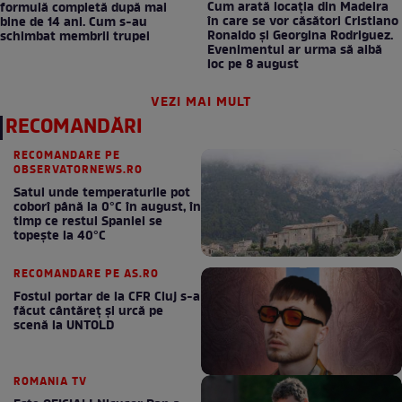
Cum arată locația din Madeira
formulă completă după mai
în care se vor căsători Cristiano
bine de 14 ani. Cum s-au
Ronaldo și Georgina Rodriguez.
schimbat membrii trupei
Evenimentul ar urma să aibă
loc pe 8 august
VEZI MAI MULT
RECOMANDĂRI
RECOMANDARE PE
OBSERVATORNEWS.RO
Satul unde temperaturile pot
coborî până la 0°C în august, în
timp ce restul Spaniei se
topește la 40°C
RECOMANDARE PE AS.RO
Fostul portar de la CFR Cluj s-a
făcut cântăreţ şi urcă pe
scenă la UNTOLD
ROMANIA TV