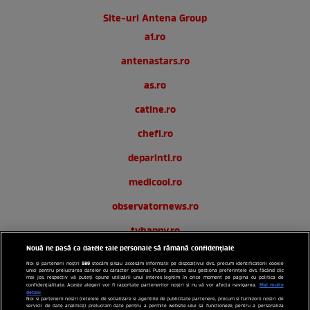
Site-uri Antena Group
a1.ro
antenastars.ro
as.ro
catine.ro
chefi.ro
deparinti.ro
medicool.ro
observatornews.ro
tvhappy.ro
Nouă ne pasă ca datele tale personale să rămână confidențiale
useit.ro
589
Noi și partenerii noștri
stocăm și/sau accesăm informații pe dispozitivul dvs., precum identificatorii cookie
unici pentru prelucrarea datelor cu caracter personal. Puteți accepta sau gestiona preferințele dvs. făcând clic
zutv.ro
mai jos, respectiv vă puteți opune utilizării unui interes legitim în orice moment pe pagina cu politica de
Mai multe
confidențialitate. Aceste alegeri vor fi raportate partenerilor noștri și nu vă vor afecta navigarea.
detalii
Noi si partenerii nostri (retelele de socializare si agentiile de publicitate partenere, precum si furnizorii nostri de
Trends AntenaPLAY
servicii de date analitice) prelucram date pentru a permite website-ului sa functioneze, pentru a personaliza