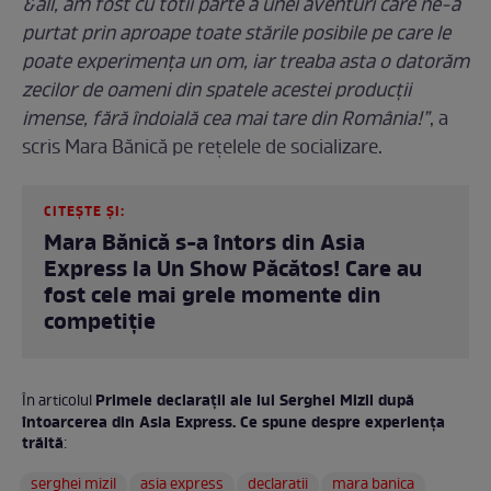
&all, am fost cu totii parte a unei aventuri care ne-a
purtat prin aproape toate stările posibile pe care le
poate experimența un om, iar treaba asta o datorăm
zecilor de oameni din spatele acestei producții
imense, fără îndoială cea mai tare din România!”
, a
scris Mara Bănică pe rețelele de socializare.
CITEȘTE ȘI:
Mara Bănică s-a întors din Asia
Express la Un Show Păcătos! Care au
fost cele mai grele momente din
competiție
Primele declarații ale lui Serghei Mizil după
În articolul
întoarcerea din Asia Express. Ce spune despre experiența
trăită
:
serghei mizil
asia express
declaratii
mara banica