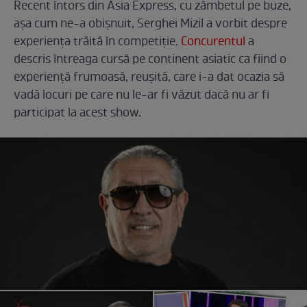
Recent întors din Asia Express, cu zâmbetul pe buze,
așa cum ne-a obișnuit, Serghei Mizil a vorbit despre
experiența trăită în competiție.
Concurentul
a
descris întreaga cursă pe continent asiatic ca fiind o
experiență frumoasă, reușită, care i-a dat ocazia să
vadă locuri pe care nu le-ar fi văzut dacă nu ar fi
participat la acest show.