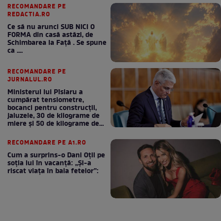
RECOMANDARE PE
REDACTIA.RO
Ce să nu arunci SUB NICI O
FORMA din casă astăzi, de
Schimbarea la Față . Se spune
ca ....
RECOMANDARE PE
JURNALUL.RO
Ministerul lui Pîslaru a
cumpărat tensiometre,
bocanci pentru construcții,
jaluzele, 30 de kilograme de
miere și 50 de kilograme de
cafea
RECOMANDARE PE A1.RO
Cum a surprins-o Dani Oțil pe
soția lui în vacanță: „Și-a
riscat viața în baia fetelor”: