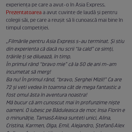
experiența pe care a avut-o în Asia Express.
Prezentatoarea
a avut cuvinte de laudă și pentru
colegii săi, pe care a reușit să îi cunoască mai bine în
timpul competiției.
„Filmările pentru Asia Express s-au terminat. Și stiu
din experienta că dacă nu scrii “la cald” ce simți,
trăirile ți se diluează, în timp.
În primul rând “bravo mie” că la 50 de ani m-am
incumetat să merg!
Ba nu! În primul rând, “bravo, Serghei Mizil!” Ca are
72 și veti vedea în toamna cât de mega fantastic a
fost omul ăsta în aventura noastra!
Mă bucur că am cunoscut mai în profunzime niște
oameni. O iubesc pe Băduleasca de mor, însa Florin e
o minunăție, Tamas&Alexa sunteti unici, Alina,
Cristina, Karmen, Olga, Emil, Alejandro, Ștefan&Alex