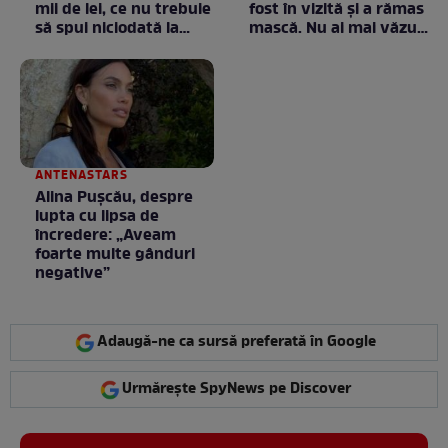
mii de lei, ce nu trebuie
fost în vizită și a rămas
să spui niciodată la
mască. Nu ai mai văzut
negociere
la nimeni așa ceva:
Fără cuvinte / VIDEO
ANTENASTARS
Alina Pușcău, despre
lupta cu lipsa de
încredere: „Aveam
foarte multe gânduri
negative”
Adaugă-ne ca sursă preferată în Google
Urmărește SpyNews pe Discover