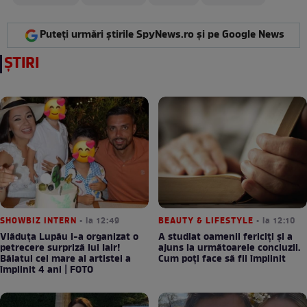
Puteți urmări știrile SpyNews.ro și pe Google News
ȘTIRI
SHOWBIZ INTERN
• la 12:49
BEAUTY & LIFESTYLE
• la 12:10
Vlăduța Lupău i-a organizat o
A studiat oamenii fericiți și a
petrecere surpriză lui Iair!
ajuns la următoarele concluzii.
Băiatul cel mare al artistei a
Cum poți face să fii împlinit
împlinit 4 ani | FOTO