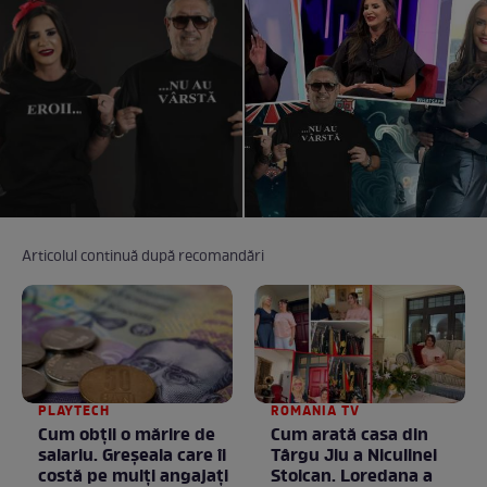
Articolul continuă după recomandări
PLAYTECH
ROMANIA TV
Cum obții o mărire de
Cum arată casa din
salariu. Greșeala care îi
Târgu Jiu a Niculinei
costă pe mulți angajați
Stoican. Loredana a