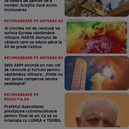
să moară pe şantier de 6
români. Aceștia riscă acum
închisoarea
RECOMANDARE PE ANTENA3.RO
Al cincilea val de caniculă va
sufoca Europa săptămâna
viitoare. HARTA domului de
căldură care va aduce până la
42 de grade Celsius
RECOMANDARE PE ANTENA3.RO
Șefa ANM anunță un nou val
de caniculă și furtuni pentru
săptămâna viitoare: „Ploile nu
vor putea compensa seceta
pedologică”
RECOMANDARE PE
REDACTIA.RO
Profetul Apocalipsei,
previziune cutremuratoare
pentru final de an. Ce se va
intampla cu LUMEA e TERIBIL