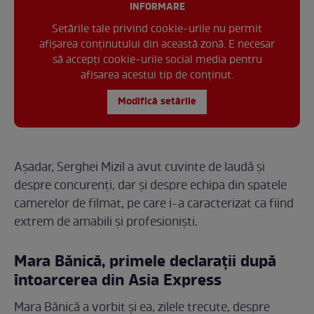
INFORMARE
Setările tale privind cookie-urile nu permit
afișarea conținutului din această zonă. E necesar
să accepți cookie-urile social media pentru
afisarea acestui tip de conținut.
Modifică setările
Așadar, Serghei Mizil a avut cuvinte de laudă și
despre concurenți, dar și despre echipa din spatele
camerelor de filmat, pe care i-a caracterizat ca fiind
extrem de amabili și profesioniști.
Mara Bănică, primele declarații după
întoarcerea din Asia Express
Mara Bănică a vorbit și ea, zilele trecute, despre