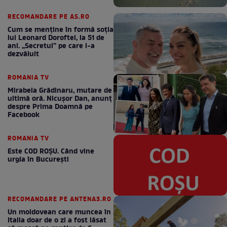
RECOMANDARE PE AS.RO
Cum se menţine în formă soţia
lui Leonard Doroftei, la 51 de
ani. „Secretul” pe care l-a
dezvăluit
ROMANIA TV
Mirabela Grădinaru, mutare de
ultimă oră. Nicuşor Dan, anunţ
despre Prima Doamnă pe
Facebook
ROMANIA TV
Este COD ROŞU. Când vine
urgia în Bucureşti
RECOMANDARE PE ANTENA3.RO
Un moldovean care muncea în
Italia doar de o zi a fost lăsat