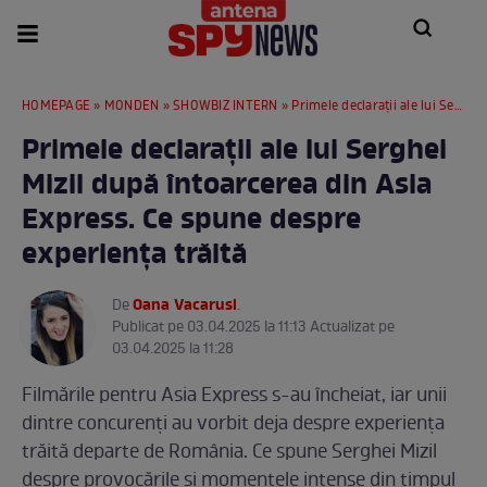
HOMEPAGE
»
MONDEN
»
SHOWBIZ INTERN
» Primele declarații ale lui Serghei Mizil după întoarcerea din Asia Express. Ce spune despre experiența trăită
Primele declarații ale lui Serghei
Mizil după întoarcerea din Asia
Express. Ce spune despre
experiența trăită
Oana Vacarusi
De
.
Publicat pe 03.04.2025 la 11:13 Actualizat pe
03.04.2025 la 11:28
Filmările pentru Asia Express s-au încheiat, iar unii
dintre concurenți au vorbit deja despre experiența
trăită departe de România. Ce spune Serghei Mizil
despre provocările și momentele intense din timpul