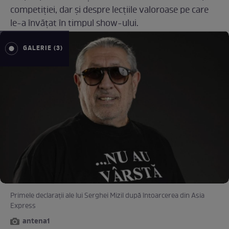
competiției, dar și despre lecțiile valoroase pe care
le-a învățat în timpul show-ului.
GALERIE (3)
Primele declarații ale lui Serghei Mizil după întoarcerea din Asia
Express
antena1