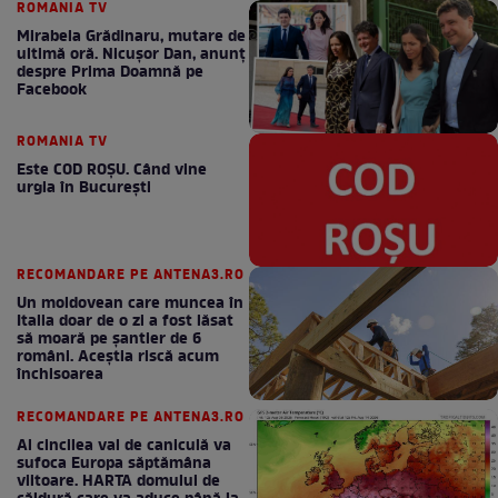
ROMANIA TV
Mirabela Grădinaru, mutare de
ultimă oră. Nicuşor Dan, anunţ
despre Prima Doamnă pe
Facebook
ROMANIA TV
Este COD ROŞU. Când vine
urgia în Bucureşti
RECOMANDARE PE ANTENA3.RO
Un moldovean care muncea în
Italia doar de o zi a fost lăsat
să moară pe şantier de 6
români. Aceștia riscă acum
închisoarea
RECOMANDARE PE ANTENA3.RO
Al cincilea val de caniculă va
sufoca Europa săptămâna
viitoare. HARTA domului de