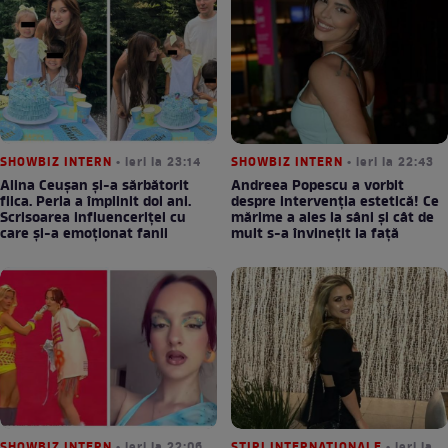
SHOWBIZ INTERN
• ieri la 23:14
SHOWBIZ INTERN
• ieri la 22:43
Alina Ceușan și-a sărbătorit
Andreea Popescu a vorbit
fiica. Perla a împlinit doi ani.
despre intervenția estetică! Ce
Scrisoarea influenceriței cu
mărime a ales la sâni și cât de
care și-a emoționat fanii
mult s-a învinețit la față