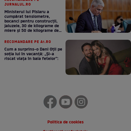
RECOMANDARE PE
JURNALUL.RO
Ministerul lui Pîslaru a
cumpărat tensiometre,
bocanci pentru construcții,
jaluzele, 30 de kilograme de
miere și 50 de kilograme de
cafea
RECOMANDARE PE A1.RO
Cum a surprins-o Dani Oțil pe
soția lui în vacanță: „Și-a
riscat viața în baia fetelor”:
Politica de cookies