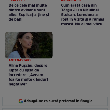
PLAYTECH
ROMANIA TV
De ce cele mai multe
Cum arată casa din
dintre avioane sunt
Târgu Jiu a Niculinei
albe. Explicația ține și
Stoican. Loredana a
de bani
fost în vizită și a rămas
mască. Nu ai mai văzut
la nimeni așa ceva:
Fără cuvinte / VIDEO
ANTENASTARS
Alina Pușcău, despre
lupta cu lipsa de
încredere: „Aveam
foarte multe gânduri
negative”
Adaugă-ne ca sursă preferată în Google