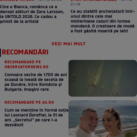
SHOWBIZ INTERN
• ieri la 22:06
STIRI INTERNATIONALE
• ieri la
21:19
Cine e Bianca, românca ce a
Ce au stabilit anchetatorii într-
dansat alături de Zara Larsson,
unul dintre cele mai
la UNTOLD 2026. Ce cadou a
misterioase cazuri din lumea
primit de la artistă
mondenă. O creatoare de modă
a fost găsită moartă pe iaht
VEZI MAI MULT
RECOMANDĂRI
RECOMANDARE PE
OBSERVATORNEWS.RO
Comoara veche de 1.700 de ani
scoasă la iveală de seceta de
pe Dunăre, între România şi
Bulgaria. Imagini rare
RECOMANDARE PE AS.RO
Cum se menţine în formă soţia
lui Leonard Doroftei, la 51 de
ani. „Secretul” pe care l-a
dezvăluit