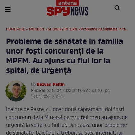
HOMEPAGE
»
MONDEN
»
SHOWBIZ INTERN
» Probleme de sănătate în familia unor foști concurenți de la MPFM. Au ajuns cu fiul lor la spital, de urgență
Probleme de sănătate în familia
unor foști concurenți de la
MPFM. Au ajuns cu fiul lor la
spital, de urgență
Razvan Paltin
De
.
Publicat pe 13.04.2023 la 11:06 Actualizat pe
13.04.2023 la 11:24
Înainte de Paște, cu doar două săptămâni, doi foști
concurenți de la Mireasă pentru fiul meu au ajuns de
urgență la spital cu fiul lor. Din cauza unor probleme
de sănătate, băiețelul a trebuit să stea internat, iar