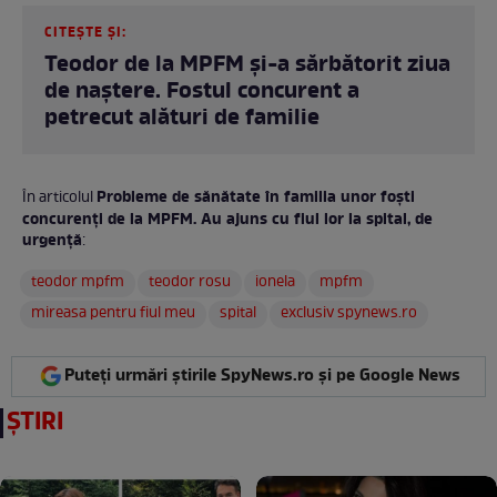
CITEȘTE ȘI:
Teodor de la MPFM și-a sărbătorit ziua
de naștere. Fostul concurent a
petrecut alături de familie
Probleme de sănătate în familia unor foști
În articolul
concurenți de la MPFM. Au ajuns cu fiul lor la spital, de
urgență
:
teodor mpfm
teodor rosu
ionela
mpfm
mireasa pentru fiul meu
spital
exclusiv spynews.ro
Puteți urmări știrile SpyNews.ro și pe Google News
ȘTIRI