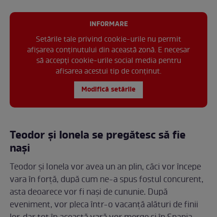
INFORMARE
Setările tale privind cookie-urile nu permit
afișarea conținutului din această zonă. E necesar
să accepți cookie-urile social media pentru
afisarea acestui tip de conținut.
Modifică setările
Teodor și Ionela se pregătesc să fie
nași
Teodor și Ionela vor avea un an plin, căci vor începe
vara în forță, după cum ne-a spus fostul concurent,
asta deoarece vor fi nași de cununie. După
eveniment, vor pleca într-o vacanță alături de finii