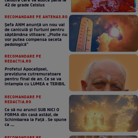
căldură care va aduce până la
42 de grade Celsius
RECOMANDARE PE ANTENA3.RO
Șefa ANM anunță un nou val
de caniculă și furtuni pentru
săptămâna viitoare: „Ploile nu
vor putea compensa seceta
pedologică”
RECOMANDARE PE
REDACTIA.RO
Profetul Apocalipsei,
previziune cutremuratoare
pentru final de an. Ce se va
intampla cu LUMEA e TERIBIL
RECOMANDARE PE
REDACTIA.RO
Ce să nu arunci SUB NICI O
FORMA din casă astăzi, de
Schimbarea la Față . Se spune
ca ....