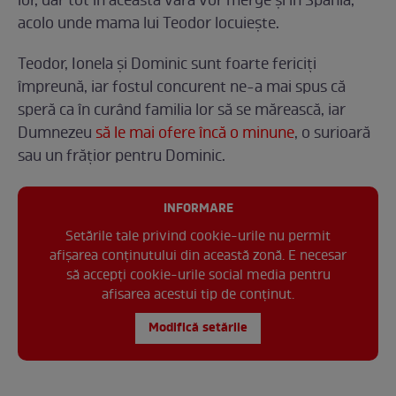
lor, dar tot în această vară vor merge și în Spania,
acolo unde mama lui Teodor locuiește.
Teodor, Ionela și Dominic sunt foarte fericiți
împreună, iar fostul concurent ne-a mai spus că
speră ca în curând familia lor să se mărească, iar
Dumnezeu
să le mai ofere încă o minune
, o surioară
sau un frățior pentru Dominic.
INFORMARE
Setările tale privind cookie-urile nu permit
afișarea conținutului din această zonă. E necesar
să accepți cookie-urile social media pentru
afisarea acestui tip de conținut.
Modifică setările