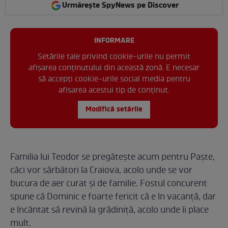
Urmărește SpyNews pe Discover
INFORMARE
Setările tale privind cookie-urile nu permit
afișarea conținutului din această zonă. E necesar
să accepți cookie-urile social media pentru
afisarea acestui tip de conținut.
Modifică setările
Familia lui Teodor se pregătește acum pentru Paște,
căci vor sărbători la Craiova, acolo unde se vor
bucura de aer curat și de familie. Fostul concurent
spune că Dominic e foarte fericit că e în vacanță, dar
e încântat să revină la grădiniță, acolo unde îi place
mult.