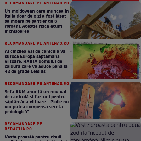
RECOMANDARE PE ANTENA3.RO
Un moldovean care muncea în
Italia doar de o zi a fost lăsat
să moară pe şantier de 6
români. Aceștia riscă acum
închisoarea
RECOMANDARE PE ANTENA3.RO
Al cincilea val de caniculă va
sufoca Europa săptămâna
viitoare. HARTA domului de
căldură care va aduce până la
42 de grade Celsius
RECOMANDARE PE ANTENA3.RO
Șefa ANM anunță un nou val
de caniculă și furtuni pentru
săptămâna viitoare: „Ploile nu
vor putea compensa seceta
pedologică”
RECOMANDARE PE
REDACTIA.RO
Veste proastă pentru două