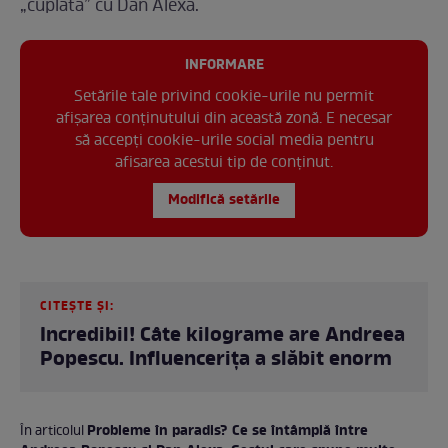
„cuplată” cu Dan Alexa.
INFORMARE
Setările tale privind cookie-urile nu permit
afișarea conținutului din această zonă. E necesar
să accepți cookie-urile social media pentru
afisarea acestui tip de conținut.
Modifică setările
CITEȘTE ȘI:
Incredibil! Câte kilograme are Andreea
Popescu. Influencerița a slăbit enorm
Probleme în paradis? Ce se întâmplă între
În articolul