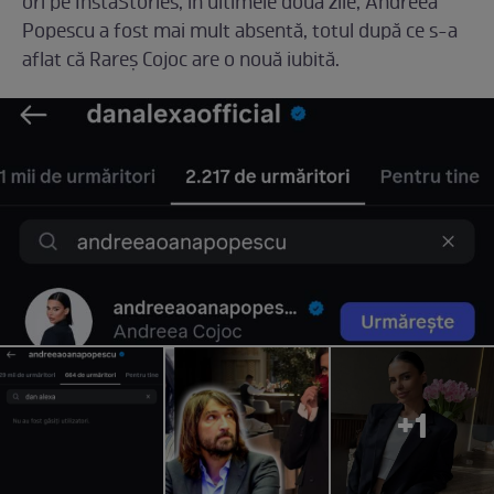
ori pe InstaStories, în ultimele două zile, Andreea
Popescu a fost mai mult absentă, totul după ce s-a
aflat că Rareș Cojoc are o nouă iubită.
+1