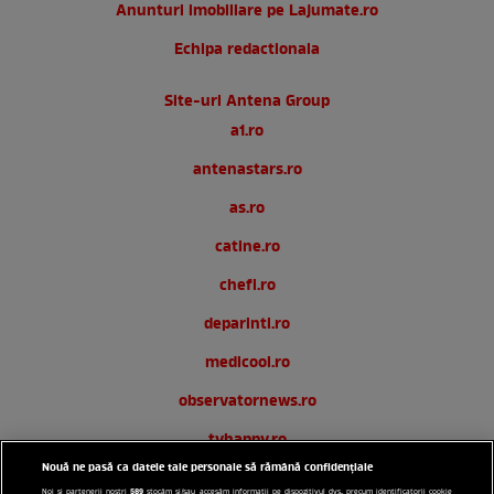
Anunturi imobiliare pe Lajumate.ro
Echipa redactionala
Site-uri Antena Group
a1.ro
antenastars.ro
as.ro
catine.ro
chefi.ro
deparinti.ro
medicool.ro
observatornews.ro
tvhappy.ro
Nouă ne pasă ca datele tale personale să rămână confidențiale
useit.ro
589
Noi și partenerii noștri
stocăm și/sau accesăm informații pe dispozitivul dvs., precum identificatorii cookie