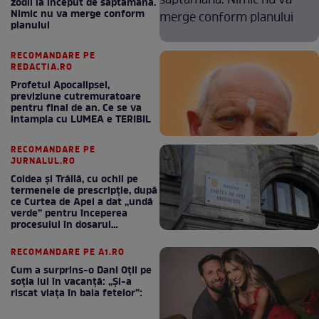
zodii la început de săptămână.
Nimic nu va merge conform
planului
RECOMANDARE PE
REDACTIA.RO
Profetul Apocalipsei,
previziune cutremuratoare
pentru final de an. Ce se va
intampla cu LUMEA e TERIBIL
RECOMANDARE PE
JURNALUL.RO
Coldea și Trăilă, cu ochii pe
termenele de prescripție, după
ce Curtea de Apel a dat „undă
verde” pentru începerea
procesului în dosarul
„Generalilor”
RECOMANDARE PE A1.RO
Cum a surprins-o Dani Oțil pe
soția lui în vacanță: „Și-a
riscat viața în baia fetelor”: