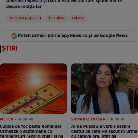
Andreea Popescu și Dan Alexa. Gestul care spune multe
despre relația lor
:
andreea popescu
dan alexa
relatie
Puteți urmări știrile SpyNews.ro și pe Google News
ȘTIRI
METEO
• la 09:49
SHOWBIZ INTERN
• la 08:41
Cupolă de foc peste România!
Alina Pușcău a vorbit despre
Urmează o săptămână cu
gestul pe care l-a făcut în urmă
temperaturi record, chiar și pe
cu câteva ore. Atât de