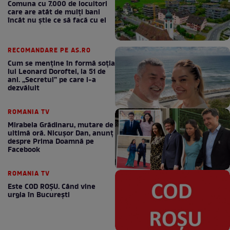
Comuna cu 7.000 de locuitori
care are atât de mulți bani
încât nu știe ce să facă cu ei
RECOMANDARE PE AS.RO
Cum se menţine în formă soţia
lui Leonard Doroftei, la 51 de
ani. „Secretul” pe care l-a
dezvăluit
ROMANIA TV
Mirabela Grădinaru, mutare de
ultimă oră. Nicuşor Dan, anunţ
despre Prima Doamnă pe
Facebook
ROMANIA TV
Este COD ROŞU. Când vine
urgia în Bucureşti