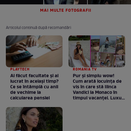
MAI MULTE FOTOGRAFII
Articolul continuă după recomandări
PLAYTECH
ROMANIA TV
Ai făcut facultate și ai
Pur și simplu wow!
lucrat în același timp?
Cum arată locuința de
Ce se întâmplă cu anii
vis în care stă Ilinca
de vechime la
Vandici la Monaco în
calcularea pensiei
timpul vacanței. Luxul
e în starea lui pură.
Totul arată ca în filme!
/ GALERIE FOTO