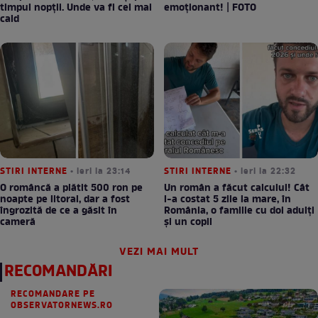
timpul nopții. Unde va fi cel mai
emoționant! | FOTO
cald
STIRI INTERNE
• ieri la 23:14
STIRI INTERNE
• ieri la 22:32
O româncă a plătit 500 ron pe
Un român a făcut calculul! Cât
noapte pe litoral, dar a fost
l-a costat 5 zile la mare, în
îngrozită de ce a găsit în
România, o familie cu doi adulți
cameră
și un copil
VEZI MAI MULT
RECOMANDĂRI
RECOMANDARE PE
OBSERVATORNEWS.RO