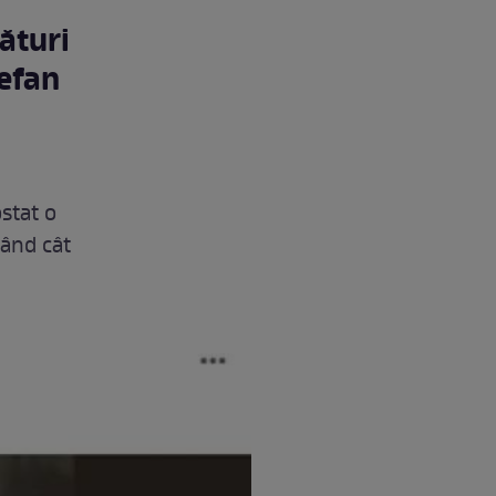
ături
tefan
ostat o
tând cât