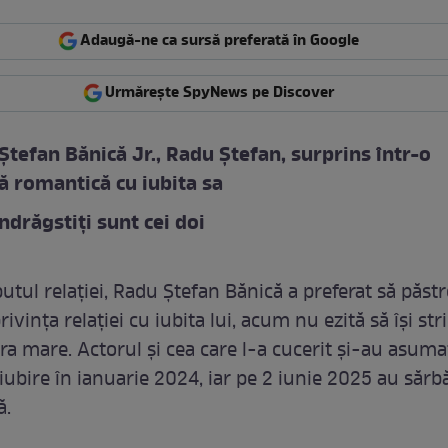
Adaugă-ne ca sursă preferată în Google
Urmărește SpyNews pe Discover
i Ștefan Bănică Jr., Radu Ștefan, surprins într-o
ă romantică cu iubita sa
îndrăgstiți sunt cei doi
utul relației, Radu Ștefan Bănică a preferat să păst
privința relației cu iubita lui, acum nu ezită să își str
ra mare. Actorul și cea care l-a cucerit și-au asumat
iubire în ianuarie 2024, iar pe 2 iunie 2025 au sărbă
ă.