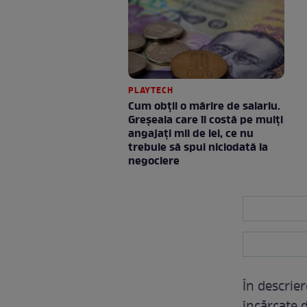
PLAYTECH
Cum obții o mărire de salariu.
Greșeala care îi costă pe mulți
angajați mii de lei, ce nu
trebuie să spui niciodată la
negociere
În descrier