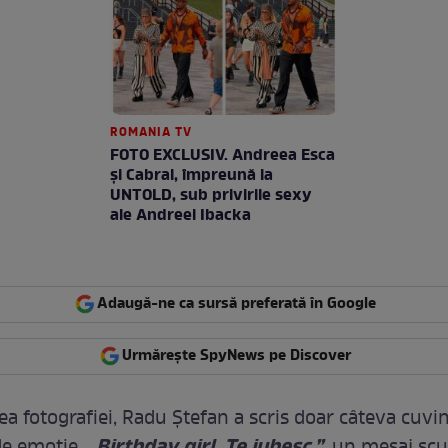
ROMANIA TV
FOTO EXCLUSIV. Andreea Esca
şi Cabral, împreună la
UNTOLD, sub privirile sexy
ale Andreei Ibacka
Adaugă-ne ca sursă preferată în Google
Urmărește SpyNews pe Discover
ea fotografiei, Radu Ștefan a scris doar câteva cuvin
„Birthday girl. Te iubesc.”,