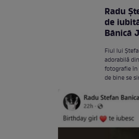
Radu Ște
de iubită
Bănică J
Fiul lui Ștef
adorabilă din
fotografie în
de bine se s