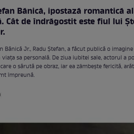
fan Bănică, ipostază romantică al
. Cât de îndrăgostit este fiul lui Ș
r.
an Bănică Jr., Radu Ștefan, a făcut publică o imagine
 viața sa personală. De ziua iubitei sale, actorul a p
 care o sărută pe obraz, iar ea zâmbește fericită, ară
imt împreună.