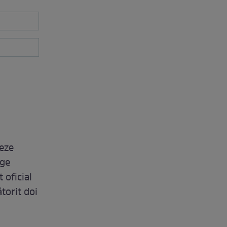
reze
ige
 oficial
torit doi