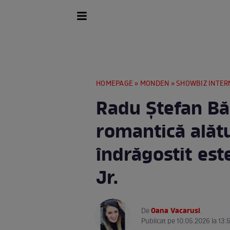
HOMEPAGE
»
MONDEN
»
SHOWBIZ INTER
Radu Ștefan Bă
romantică alătu
îndrăgostit este
Jr.
Oana Vacarusi
De
.
Publicat pe 10.05.2026 la 13: