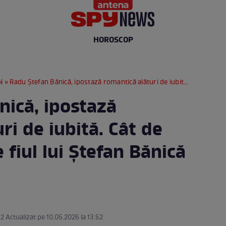
HOROSCOP
N
» Radu Ștefan Bănică, ipostază romantică alături de iubită. Cât de îndrăgostit este fiul lui Ștefan Bănică Jr.
nică, ipostază
ri de iubită. Cât de
 fiul lui Ștefan Bănică
52 Actualizat pe 10.05.2026 la 13:52