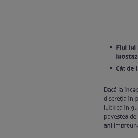
Fiul lu
ipostaz
Cât de 
Dacă la încep
discreția în 
iubirea în gu
povestea de 
ani împreun