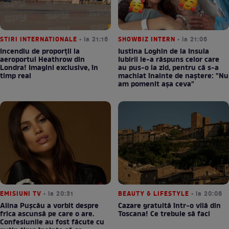
STIRI INTERNATIONALE
• la 21:16
SHOWBIZ INTERN
• la 21:06
Incendiu de proporții la
Iustina Loghin de la Insula
aeroportul Heathrow din
Iubirii le-a răspuns celor care
Londra! Imagini exclusive, în
au pus-o la zid, pentru că s-a
timp real
machiat înainte de naștere: "Nu
am pomenit așa ceva"
EMISIUNI TV
• la 20:31
BEAUTY & LIFESTYLE
• la 20:08
Alina Pușcău a vorbit despre
Cazare gratuită într-o vilă din
frica ascunsă pe care o are.
Toscana! Ce trebuie să faci
Confesiunile au fost făcute cu