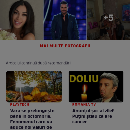
+5
MAI MULTE FOTOGRAFII
Articolul continuă după recomandări
PLAYTECH
ROMANIA TV
Vara se prelungeşte
Anunţul şoc al zilei!
până în octombrie.
Puţini ştiau că are
Fenomenul care va
cancer
aduce noi valuri de