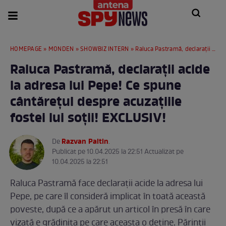
HOMEPAGE
»
MONDEN
»
SHOWBIZ INTERN
» Raluca Pastramă, declaraţii acide la adresa lui Pepe! Ce spune cântăreţul despre acuzaţiile fostei lui soţii! EXCLUSIV!
Raluca Pastramă, declaraţii acide
la adresa lui Pepe! Ce spune
cântăreţul despre acuzaţiile
fostei lui soţii! EXCLUSIV!
Razvan Paltin
De
.
Publicat pe 10.04.2025 la 22:51 Actualizat pe
10.04.2025 la 22:51
Raluca Pastramă face declarații acide la adresa lui
Pepe, pe care îl consideră implicat în toată această
poveste, după ce a apărut un articol în presă în care
vizată e grădinița pe care aceasta o deține. Părinții