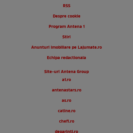
RSS
Despre cookie
Program Antena 1
Stiri
Anunturi imobiliare pe Lajumate.ro
Echipa redactionala
Site-uri Antena Group
a1.ro
antenastars.ro
as.ro
catine.ro
chefi.ro
deparinti.ro