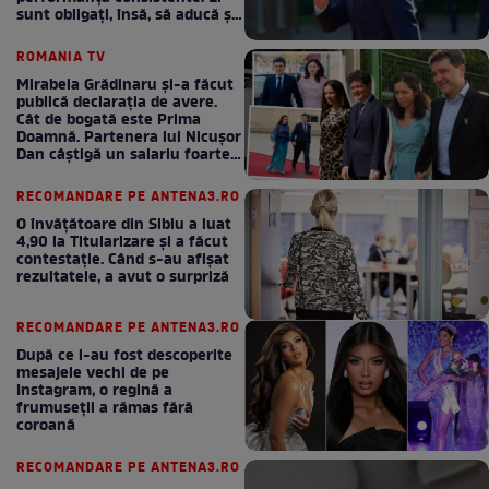
sunt obligați, însă, să aducă și
bani la bugetul de stat
ROMANIA TV
Mirabela Grădinaru și-a făcut
publică declarația de avere.
Cât de bogată este Prima
Doamnă. Partenera lui Nicușor
Dan câștigă un salariu foarte
bun în fiecare lună!
RECOMANDARE PE ANTENA3.RO
O învățătoare din Sibiu a luat
4,90 la Titularizare și a făcut
contestație. Când s-au afișat
rezultatele, a avut o surpriză
RECOMANDARE PE ANTENA3.RO
După ce i-au fost descoperite
mesajele vechi de pe
Instagram, o regină a
frumuseții a rămas fără
coroană
RECOMANDARE PE ANTENA3.RO