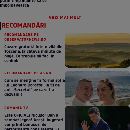
puțin timp înainte să se
îmbolnăvească
VEZI MAI MULT
RECOMANDĂRI
RECOMANDARE PE
OBSERVATORNEWS.RO
Cazare gratuită într-o vilă din
Toscana, la câteva minute de
plajă. Ce trebuie să faci în
schimb
RECOMANDARE PE AS.RO
Cum se menţine în formă soţia
lui Leonard Doroftei, la 51 de
ani. „Secretul” pe care l-a
dezvăluit
ROMANIA TV
Este OFICIAL! Nicușor Dan a
semnat legea! Acești bugetari
vor primi bonusuri de
performanță consistente. Ei