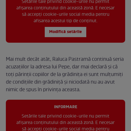
Setările tale privind cookie-urile nu permit
afișarea conținutului din această zonă. E necesar
să accepți cookie-urile social media pentru
afisarea acestui tip de conținut.
Modifică setările
Mai mult decât atât, Raluca Pastramă continuă seria
acuzațiilor la adresa lui Pepe, dar mai declară și că
toți părinții copiilor de la grădinița ei sunt mulțumiți
de condițiile din grădiniță și niciodată nu au avut
nimic de spus în privința aceasta.
INFORMARE
Setările tale privind cookie-urile nu permit
afișarea conținutului din această zonă. E necesar
să accepți cookie-urile social media pentru