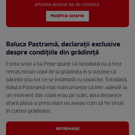
afisarea acestui tip de conținut.
Modifică setările
Raluca Pastramă, declarații exclusive
despre condițiile din grădiniță
Fosta soție a lui Pepe spune că niciodată nu a fost
retras niciun copil de la grădinița ei și susține că
părinții știu tot ce se întâmplă cu copiii lor. Totodată,
Raluca Pastramă mai mărturisește că într-adevăr la
un moment dat copiii erau pe scări, asta deoarece
afară ploua și preșcolarii nu aveau cum să fie ținuți
în curtea grădiniței.
INFORMARE