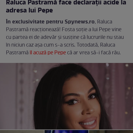
Raluca Pastramă face declarații acide la
adresa lui Pepe
În exclusivitate pentru Spynews.ro
, Raluca
Pastramă reacționează! Fosta soție a lui Pepe vine
cu partea ei de adevăr și susține că lucrurile nu stau
în niciun caz așa cum s-a scris. Totodată, Raluca
Pastramă
îl acuză pe Pepe
că ar vrea să-i facă rău.