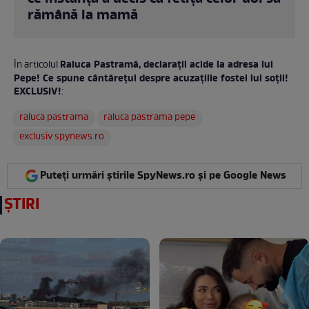
rămână la mamă
Raluca Pastramă, declaraţii acide la adresa lui
În articolul
Pepe! Ce spune cântăreţul despre acuzaţiile fostei lui soţii!
EXCLUSIV!
:
raluca pastrama
raluca pastrama pepe
exclusiv spynews.ro
Puteți urmări știrile SpyNews.ro și pe Google News
ȘTIRI