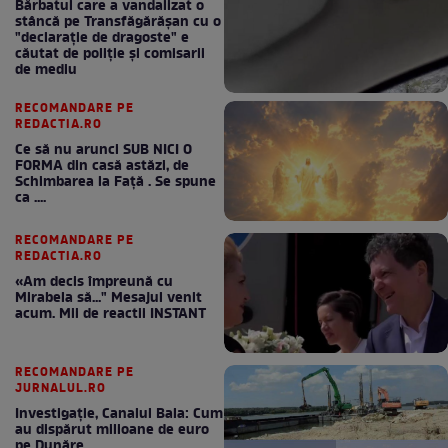
Bărbatul care a vandalizat o
stâncă pe Transfăgărășan cu o
"declaraţie de dragoste" e
căutat de poliție și comisarii
de mediu
RECOMANDARE PE
REDACTIA.RO
Ce să nu arunci SUB NICI O
FORMA din casă astăzi, de
Schimbarea la Față . Se spune
ca ....
RECOMANDARE PE
REDACTIA.RO
«Am decis împreună cu
Mirabela să..." Mesajul venit
acum. Mii de reactii INSTANT
RECOMANDARE PE
JURNALUL.RO
Investigație, Canalul Bala: Cum
au dispărut milioane de euro
pe Dunăre