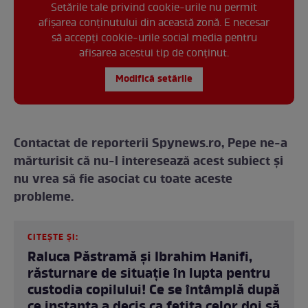
Setările tale privind cookie-urile nu permit
afișarea conținutului din această zonă. E necesar
să accepți cookie-urile social media pentru
afisarea acestui tip de conținut.
Modifică setările
Contactat de reporterii Spynews.ro, Pepe ne-a
mărturisit că nu-l interesează acest subiect și
nu vrea să fie asociat cu toate aceste
probleme.
CITEȘTE ȘI:
Raluca Păstramă și Ibrahim Hanifi,
răsturnare de situație în lupta pentru
custodia copilului! Ce se întâmplă după
ce instanța a decis ca fetița celor doi să