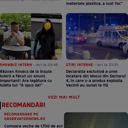
materiale plastice, a luat foc”
SHOWBIZ INTERN
• ieri la 23:46
STIRI INTERNE
• ieri la 22:51
Răzvan Kovacs de la Insula
Declarația exclusivă a unei
Iubirii a făcut un anunț
locatare din blocul din Sectorul
important! Are legătura cu
4, în care s-a produs explozia.
iubita lui: "A spus da!"
Vecinii au sunat la 112
VEZI MAI MULT
RECOMANDĂRI
RECOMANDARE PE
OBSERVATORNEWS.RO
Comoara veche de 1.700 de ani