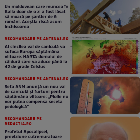
Un moldovean care muncea în
Italia doar de o zi a fost lăsat
să moară pe şantier de 6
români. Aceștia riscă acum
închisoarea
RECOMANDARE PE ANTENA3.RO
Al cincilea val de caniculă va
sufoca Europa săptămâna
viitoare. HARTA domului de
căldură care va aduce până la
42 de grade Celsius
RECOMANDARE PE ANTENA3.RO
Șefa ANM anunță un nou val
de caniculă și furtuni pentru
săptămâna viitoare: „Ploile nu
vor putea compensa seceta
pedologică”
RECOMANDARE PE
REDACTIA.RO
Profetul Apocalipsei,
previziune cutremuratoare