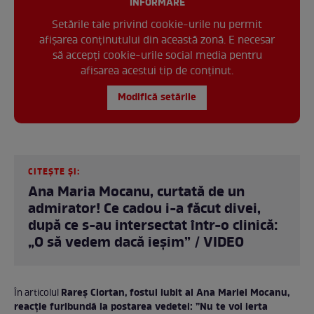
INFORMARE
Setările tale privind cookie-urile nu permit
afișarea conținutului din această zonă. E necesar
să accepți cookie-urile social media pentru
afisarea acestui tip de conținut.
Modifică setările
CITEȘTE ȘI:
Ana Maria Mocanu, curtată de un
admirator! Ce cadou i-a făcut divei,
după ce s-au intersectat într-o clinică:
„O să vedem dacă ieșim” / VIDEO
Rareș Ciortan, fostul iubit al Ana Mariei Mocanu,
În articolul
reacție furibundă la postarea vedetei: ”Nu te voi ierta