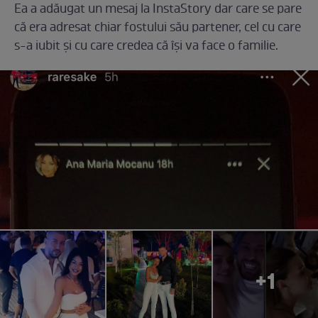
Ea a adăugat un mesaj la InstaStory dar care se pare
că era adresat chiar fostului său partener, cel cu care
s-a iubit și cu care credea că își va face o familie.
+1