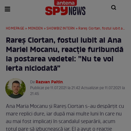
HOMEPAGE
»
MONDEN
»
SHOWBIZ INTERN
» Rareș Ciortan, fostul iubit al Ana Mariei Mocanu, reacție furibundă la postarea vedetei: ”Nu te voi ierta niciodată”
Rareș Ciortan, fostul iubit al Ana
Mariei Mocanu, reacție furibundă
la postarea vedetei: ”Nu te voi
ierta niciodată”
Razvan Paltin
De
.
Publicat pe 11.07.2021 la 21:42 Actualizat pe 11.07.2021 la
21:45
Ana Maria Mocanu și Rareș Ciortan s-au despărțit cu
mare replici dure, iar după mai multe luni în care nu
au mai fost implicați în scandalul separării, acum
totul pare să izbucnească iar. El a avut o reacție