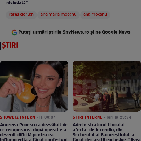
niciodată”
:
rares ciortan
ana maria mocanu
ana mocanu
Puteți urmări știrile SpyNews.ro și pe Google News
ȘTIRI
SHOWBIZ INTERN
• la 00:07
STIRI INTERNE
• ieri la 23:54
Andreea Popescu a dezvăluit de
Administratorul blocului
ce recuperarea după operație a
afectat de incendiu, din
devenit dificilă pentru ea.
Sectorul 4 al Bucureștiului, a
Influencerița a făcut confesiuni
făcut declarații exclusive: ”Avea