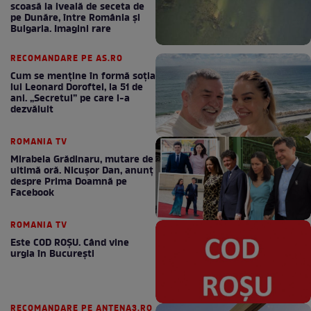
scoasă la iveală de seceta de
pe Dunăre, între România şi
Bulgaria. Imagini rare
RECOMANDARE PE AS.RO
Cum se menţine în formă soţia
lui Leonard Doroftei, la 51 de
ani. „Secretul” pe care l-a
dezvăluit
ROMANIA TV
Mirabela Grădinaru, mutare de
ultimă oră. Nicuşor Dan, anunţ
despre Prima Doamnă pe
Facebook
ROMANIA TV
Este COD ROŞU. Când vine
urgia în Bucureşti
RECOMANDARE PE ANTENA3.RO