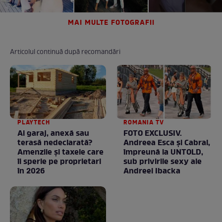
MAI MULTE FOTOGRAFII
Articolul continuă după recomandări
PLAYTECH
ROMANIA TV
Ai garaj, anexă sau
FOTO EXCLUSIV.
terasă nedeclarată?
Andreea Esca şi Cabral,
Amenzile și taxele care
împreună la UNTOLD,
îi sperie pe proprietari
sub privirile sexy ale
în 2026
Andreei Ibacka