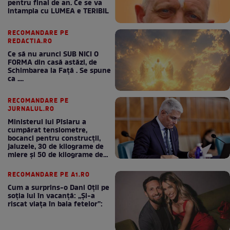
pentru final de an. Ce se va
intampla cu LUMEA e TERIBIL
RECOMANDARE PE
REDACTIA.RO
Ce să nu arunci SUB NICI O
FORMA din casă astăzi, de
Schimbarea la Față . Se spune
ca ....
RECOMANDARE PE
JURNALUL.RO
Ministerul lui Pîslaru a
cumpărat tensiometre,
bocanci pentru construcții,
jaluzele, 30 de kilograme de
miere și 50 de kilograme de
cafea
RECOMANDARE PE A1.RO
Cum a surprins-o Dani Oțil pe
soția lui în vacanță: „Și-a
riscat viața în baia fetelor”: