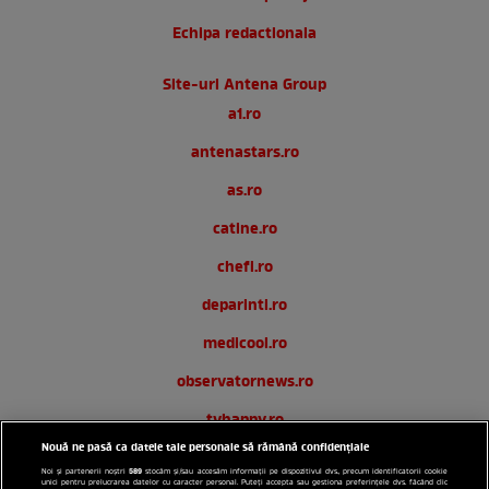
Echipa redactionala
Site-uri Antena Group
a1.ro
antenastars.ro
as.ro
catine.ro
chefi.ro
deparinti.ro
medicool.ro
observatornews.ro
tvhappy.ro
Nouă ne pasă ca datele tale personale să rămână confidențiale
useit.ro
589
Noi și partenerii noștri
stocăm și/sau accesăm informații pe dispozitivul dvs., precum identificatorii cookie
unici pentru prelucrarea datelor cu caracter personal. Puteți accepta sau gestiona preferințele dvs. făcând clic