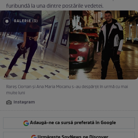
furibundă la una dintre postările vedetei.
GALERIE (5)
Rareș Ciortan și Ana Maria Mocanu s-au despărțit în urmă cu mai
multe luni
instagram
Adaugă-ne ca sursă preferată în Google
Urmărește SpyNews pe Discover